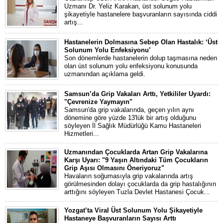
Uzmanı Dr. Yeliz Karakan, üst solunum yolu
şikayetiyle hastanelere başvuranların sayısında ciddi
artış...
Hastanelerin Dolmasına Sebep Olan Hastalık: ‘Üst
Solunum Yolu Enfeksiyonu’
Son dönemlerde hastanelerin dolup taşmasına neden
olan üst solunum yolu enfeksiyonu konusunda
uzmanından açıklama geldi.
Samsun’da Grip Vakaları Arttı, Yetkililer Uyardı:
"Çevrenize Yaymayın"
Samsun'da grip vakalarında, geçen yılın aynı
dönemine göre yüzde 13'lük bir artış olduğunu
söyleyen İl Sağlık Müdürlüğü Kamu Hastaneleri
Hizmetleri...
Uzmanından Çocuklarda Artan Grip Vakalarına
Karşı Uyarı: "9 Yaşın Altındaki Tüm Çocukların
Grip Aşısı Olmasını Öneriyoruz"
Havaların soğumasıyla grip vakalarında artış
görülmesinden dolayı çocuklarda da grip hastalığının
arttığını söyleyen Tuzla Devlet Hastanesi Çocuk...
Yozgat’ta Viral Üst Solunum Yolu Şikayetiyle
Hastaneye Başvuranların Sayısı Arttı