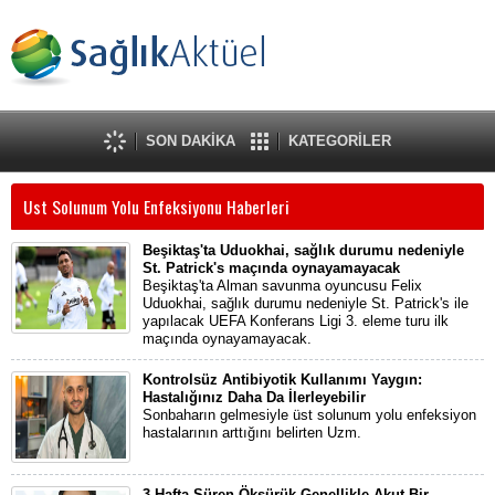
SON DAKİKA
KATEGORİLER
Ust Solunum Yolu Enfeksiyonu Haberleri
Beşiktaş'ta Uduokhai, sağlık durumu nedeniyle
St. Patrick's maçında oynayamayacak
Beşiktaş'ta Alman savunma oyuncusu Felix
Uduokhai, sağlık durumu nedeniyle St. Patrick's ile
yapılacak UEFA Konferans Ligi 3. eleme turu ilk
maçında oynayamayacak.
Kontrolsüz Antibiyotik Kullanımı Yaygın:
Hastalığınız Daha Da İlerleyebilir
Sonbaharın gelmesiyle üst solunum yolu enfeksiyon
hastalarının arttığını belirten Uzm.
3 Hafta Süren Öksürük Genellikle Akut Bir