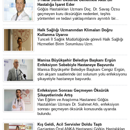
Hastalığa İşaret Eder
Göğüs Hastalıkları Uzmanı Doç. Dr. Savaş Özsu
geçmeyen kuru öksürüğün nedenleri, teşhis
yöntemleri ve tedavi yaklaşımlarını ayrıntılı bir...
Halk Sağlığı Uzmanından Klimaları Doğru
Kullanma Uyarısı
Tunceli İl Sağlık Müdürlüğünde görevli Halk Sağlığı
Hizmetleri Birim Sorumlusu Uzm.
Manisa Büyükşehir Belediye Başkanı Ergün
Enfeksiyon Sebebiyle Hastaneye Başvurdu
Manisa Büyükşehir Belediye Başkanı Cengiz Ergün,
dün akşam saatlerinde üst solunum yolu enfeksiyonu
şikayetiyle hastaneye başvurdu.
Enfeksiyon Sonrası Geçmeyen Öksürük
Şikayetlerinde Artış
Van Eğitim ve Araştırma Hastanesi Göğüs
Hastalıkları Uzmanı Dr. Siahmet Atlı, enfeksiyon
sonrası geçmeyen öksürük konusunda uyarıda
bulundu.
Kış Geldi, Acil Servisler Doldu Taştı
Gaziantep Özel ANKA Hastanesi Göğüs Hastalıkları