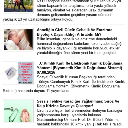
NYU Langone Health tarafından yürütülen ve 26 yıl
süren kapsamlı bir araştırma, orta yaşta yüksek
tansiyon, diyabet ve sigaradan uzak durmanın
demans gelişmeden geçirilen yaşam süresini
yaklaşık 13 yıl uzatabildiğini ortaya koydu.
Anneliğin Gizli Gücü: Gebelik Ve Emzirme
Biyolojik Dayanıklılığı Artırabilir Mi?
Bilim insanları, gebelik ve emzirme dönemindeki
hormonal değişimlerin kadınların uzun vadeli sağlığı
ve biyolojik dayanıklılığı üzerinde koruyucu etkiler
yaratabileceğini öne süren yeni bir teori geliştirdi.
T.C.Kimlik Kartı İle Elektronik Kimlik Doğrulama
Yöntemi (Biyometrik Kimlik Doğrulama Sistemi)
07.08.2026
Sosyal Güvenlik Kurumu Başkanlığı tarafından
Türkiye Cumhuriyeti Kimlik Kartı İle Elektronik Kimlik
Doğrulama Yöntemi (Biyometrik Kimlik Doğrulama
Sistemi) hakkında duyuru-11 yayımlandı.
Sessiz Tehlike Karaciğer Yağlanması: Siroz Ve
Kalp Krizine Davetiye Çıkarıyor!
Uzun süre hiçbir belirti vermeden ilerleyen karaciğer
yağlanmasına karşı uyarılarda bulunan
Gastroenteroloji Uzmanı Prof. Dr. Bülent Yıldırım,
hastalık hakkındaki 10 kritik yanlışı tek tek sıraladı.