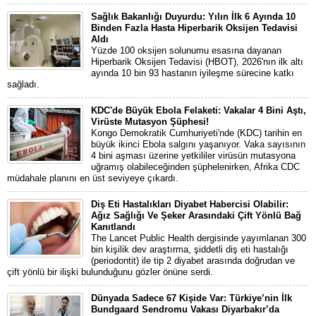
Sağlık Bakanlığı Duyurdu: Yılın İlk 6 Ayında 10
Binden Fazla Hasta Hiperbarik Oksijen Tedavisi
Aldı
Yüzde 100 oksijen solunumu esasına dayanan
Hiperbarik Oksijen Tedavisi (HBOT), 2026'nın ilk altı
ayında 10 bin 93 hastanın iyileşme sürecine katkı
sağladı.
KDC'de Büyük Ebola Felaketi: Vakalar 4 Bini Aştı,
Virüste Mutasyon Şüphesi!
Kongo Demokratik Cumhuriyeti'nde (KDC) tarihin en
büyük ikinci Ebola salgını yaşanıyor. Vaka sayısının
4 bini aşması üzerine yetkililer virüsün mutasyona
uğramış olabileceğinden şüphelenirken, Afrika CDC
müdahale planını en üst seviyeye çıkardı.
Diş Eti Hastalıkları Diyabet Habercisi Olabilir:
Ağız Sağlığı Ve Şeker Arasındaki Çift Yönlü Bağ
Kanıtlandı
The Lancet Public Health dergisinde yayımlanan 300
bin kişilik dev araştırma, şiddetli diş eti hastalığı
(periodontit) ile tip 2 diyabet arasında doğrudan ve
çift yönlü bir ilişki bulunduğunu gözler önüne serdi.
Dünyada Sadece 67 Kişide Var: Türkiye’nin İlk
Bundgaard Sendromu Vakası Diyarbakır’da