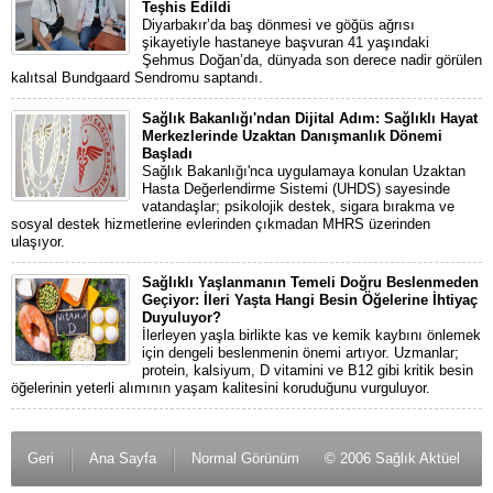
Teşhis Edildi
Diyarbakır’da baş dönmesi ve göğüs ağrısı
şikayetiyle hastaneye başvuran 41 yaşındaki
Şehmus Doğan’da, dünyada son derece nadir görülen
kalıtsal Bundgaard Sendromu saptandı.
Sağlık Bakanlığı'ndan Dijital Adım: Sağlıklı Hayat
Merkezlerinde Uzaktan Danışmanlık Dönemi
Başladı
Sağlık Bakanlığı'nca uygulamaya konulan Uzaktan
Hasta Değerlendirme Sistemi (UHDS) sayesinde
vatandaşlar; psikolojik destek, sigara bırakma ve
sosyal destek hizmetlerine evlerinden çıkmadan MHRS üzerinden
ulaşıyor.
Sağlıklı Yaşlanmanın Temeli Doğru Beslenmeden
Geçiyor: İleri Yaşta Hangi Besin Öğelerine İhtiyaç
Duyuluyor?
İlerleyen yaşla birlikte kas ve kemik kaybını önlemek
için dengeli beslenmenin önemi artıyor. Uzmanlar;
protein, kalsiyum, D vitamini ve B12 gibi kritik besin
öğelerinin yeterli alımının yaşam kalitesini koruduğunu vurguluyor.
Geri
Ana Sayfa
Normal Görünüm
© 2006 Sağlık Aktüel