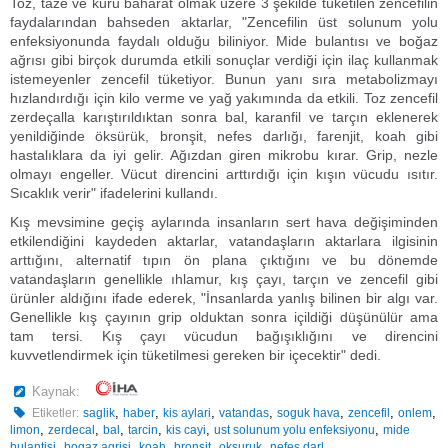
Toz, taze ve kuru baharat olmak üzere 3 şekilde tüketilen zencefilin
faydalarından bahseden aktarlar, "Zencefilin üst solunum yolu
enfeksiyonunda faydalı olduğu biliniyor. Mide bulantısı ve boğaz
ağrısı gibi birçok durumda etkili sonuçlar verdiği için ilaç kullanmak
istemeyenler zencefil tüketiyor. Bunun yanı sıra metabolizmayı
hızlandırdığı için kilo verme ve yağ yakımında da etkili. Toz zencefil
zerdeçalla karıştırıldıktan sonra bal, karanfil ve tarçın eklenerek
yenildiğinde öksürük, bronşit, nefes darlığı, farenjit, koah gibi
hastalıklara da iyi gelir. Ağızdan giren mikrobu kırar. Grip, nezle
olmayı engeller. Vücut direncini arttırdığı için kışın vücudu ısıtır.
Sıcaklık verir" ifadelerini kullandı.
Kış mevsimine geçiş aylarında insanların sert hava değişiminden
etkilendiğini kaydeden aktarlar, vatandaşların aktarlara ilgisinin
arttığını, alternatif tıpın ön plana çıktığını ve bu dönemde
vatandaşların genellikle ıhlamur, kış çayı, tarçın ve zencefil gibi
ürünler aldığını ifade ederek, "İnsanlarda yanlış bilinen bir algı var.
Genellikle kış çayının grip olduktan sonra içildiği düşünülür ama
tam tersi. Kış çayı vücudun bağışıklığını ve direncini
kuvvetlendirmek için tüketilmesi gereken bir içecektir" dedi.
Kaynak:
,
,
,
,
,
,
,
Etiketler:
saglik
haber
kis aylari
vatandas
soguk hava
zencefil
onlem
,
,
,
,
,
,
limon
zerdecal
bal
tarcin
kis cayi
ust solunum yolu enfeksiyonu
mide
,
,
,
,
,
bulantisi
bogaz agrisi
koah
bronsit
oksuruk
nefes darl