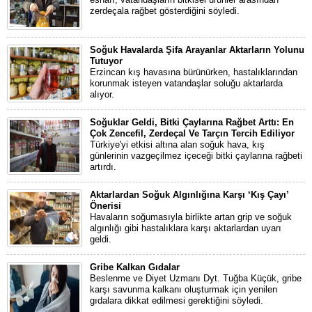
zerdeçala rağbet gösterdiğini söyledi.
Soğuk Havalarda Şifa Arayanlar Aktarların Yolunu
Tutuyor
Erzincan kış havasına bürünürken, hastalıklarından
korunmak isteyen vatandaşlar soluğu aktarlarda
alıyor.
Soğuklar Geldi, Bitki Çaylarına Rağbet Arttı: En
Çok Zencefil, Zerdeçal Ve Tarçın Tercih Ediliyor
Türkiye'yi etkisi altına alan soğuk hava, kış
günlerinin vazgeçilmez içeceği bitki çaylarına rağbeti
artırdı.
Aktarlardan Soğuk Algınlığına Karşı ‘Kış Çayı’
Önerisi
Havaların soğumasıyla birlikte artan grip ve soğuk
algınlığı gibi hastalıklara karşı aktarlardan uyarı
geldi.
Gribe Kalkan Gıdalar
Beslenme ve Diyet Uzmanı Dyt. Tuğba Küçük, gribe
karşı savunma kalkanı oluşturmak için yenilen
gıdalara dikkat edilmesi gerektiğini söyledi.