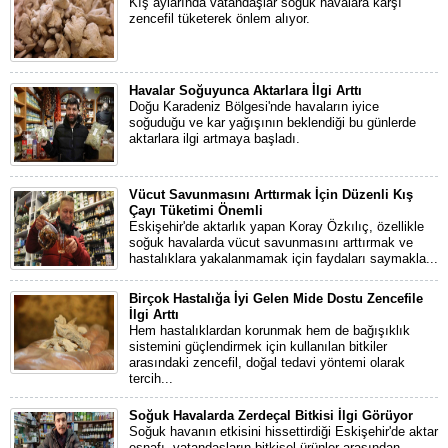
Kış aylarında vatandaşlar soğuk havalara karşı
zencefil tüketerek önlem alıyor.
Havalar Soğuyunca Aktarlara İlgi Arttı
Doğu Karadeniz Bölgesi'nde havaların iyice
soğuduğu ve kar yağışının beklendiği bu günlerde
aktarlara ilgi artmaya başladı.
Vücut Savunmasını Arttırmak İçin Düzenli Kış
Çayı Tüketimi Önemli
Eskişehir'de aktarlık yapan Koray Özkılıç, özellikle
soğuk havalarda vücut savunmasını arttırmak ve
hastalıklara yakalanmamak için faydaları saymakla...
Birçok Hastalığa İyi Gelen Mide Dostu Zencefile
İlgi Arttı
Hem hastalıklardan korunmak hem de bağışıklık
sistemini güçlendirmek için kullanılan bitkiler
arasındaki zencefil, doğal tedavi yöntemi olarak
tercih...
Soğuk Havalarda Zerdeçal Bitkisi İlgi Görüyor
Soğuk havanın etkisini hissettirdiği Eskişehir'de aktar
esnafı, vatandaşların bitkisel ürünler arasından