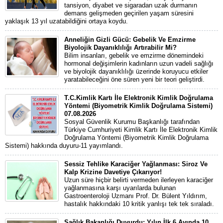
tansiyon, diyabet ve sigaradan uzak durmanın
demans gelişmeden geçirilen yaşam süresini
yaklaşık 13 yıl uzatabildiğini ortaya koydu.
Anneliğin Gizli Gücü: Gebelik Ve Emzirme
Biyolojik Dayanıklılığı Artırabilir Mi?
Bilim insanları, gebelik ve emzirme dönemindeki
hormonal değişimlerin kadınların uzun vadeli sağlığı
ve biyolojik dayanıklılığı üzerinde koruyucu etkiler
yaratabileceğini öne süren yeni bir teori geliştirdi.
T.C.Kimlik Kartı İle Elektronik Kimlik Doğrulama
Yöntemi (Biyometrik Kimlik Doğrulama Sistemi)
07.08.2026
Sosyal Güvenlik Kurumu Başkanlığı tarafından
Türkiye Cumhuriyeti Kimlik Kartı İle Elektronik Kimlik
Doğrulama Yöntemi (Biyometrik Kimlik Doğrulama
Sistemi) hakkında duyuru-11 yayımlandı.
Sessiz Tehlike Karaciğer Yağlanması: Siroz Ve
Kalp Krizine Davetiye Çıkarıyor!
Uzun süre hiçbir belirti vermeden ilerleyen karaciğer
yağlanmasına karşı uyarılarda bulunan
Gastroenteroloji Uzmanı Prof. Dr. Bülent Yıldırım,
hastalık hakkındaki 10 kritik yanlışı tek tek sıraladı.
Sağlık Bakanlığı Duyurdu: Yılın İlk 6 Ayında 10