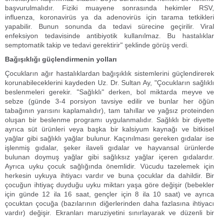
başvurulmalıdır. Fiziki muayene sonrasında hekimler RSV,
influenza, koronavirüs ya da adenovirüs için tarama tetkikleri
yapabilir. Bunun sonunda da tedavi sürecine geçirilir. Viral
enfeksiyon tedavisinde antibiyotik kullanılmaz. Bu hastalıklar
semptomatik takip ve tedavi gerektirir" şeklinde görüş verdi.
Bağışıklığı güçlendirmenin yolları
Çocukların ağır hastalıklardan bağışıklık sistemlerini güçlendirerek
korunabileceklerini kaydeden Uz. Dr. Sultan Ay, "Çocukların sağlıklı
beslenmeleri gerekir. "Sağlıklı" derken, bol miktarda meyve ve
sebze (günde 3-4 porsiyon tavsiye edilir ve bunlar her öğün
tabağının yarısını kaplamalıdır), tam tahıllar ve yağsız proteinden
oluşan bir beslenme programı uygulanmalıdır. Sağlıklı bir diyette
ayrıca süt ürünleri veya başka bir kalsiyum kaynağı ve bitkisel
yağlar gibi sağlıklı yağlar bulunur. Kaçınılması gereken gıdalar ise
işlenmiş gıdalar, şeker ilaveli gıdalar ve hayvansal ürünlerde
bulunan doymuş yağlar gibi sağlıksız yağlar içeren gıdalardır.
Ayrıca uyku çocuk sağlığında önemlidir. Vücudu tazelemek için
herkesin uykuya ihtiyacı vardır ve buna çocuklar da dahildir. Bir
çocuğun ihtiyaç duyduğu uyku miktarı yaşa göre değişir (bebekler
için günde 12 ila 16 saat, gençler için 8 ila 10 saat) ve ayrıca
çocuktan çocuğa (bazılarının diğerlerinden daha fazlasına ihtiyacı
vardır) değişir. Ekranları maruziyetini sınırlayarak ve düzenli bir