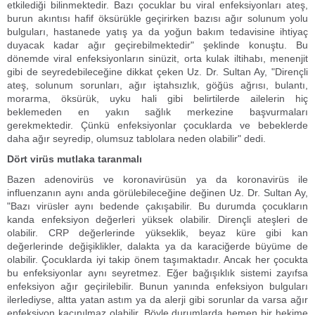
etkilediği bilinmektedir. Bazı çocuklar bu viral enfeksiyonları ateş,
burun akıntısı hafif öksürükle geçirirken bazısı ağır solunum yolu
bulguları, hastanede yatış ya da yoğun bakım tedavisine ihtiyaç
duyacak kadar ağır geçirebilmektedir" şeklinde konuştu. Bu
dönemde viral enfeksiyonların sinüzit, orta kulak iltihabı, menenjit
gibi de seyredebileceğine dikkat çeken Uz. Dr. Sultan Ay, "Dirençli
ateş, solunum sorunları, ağır iştahsızlık, göğüs ağrısı, bulantı,
morarma, öksürük, uyku hali gibi belirtilerde ailelerin hiç
beklemeden en yakın sağlık merkezine başvurmaları
gerekmektedir. Çünkü enfeksiyonlar çocuklarda ve bebeklerde
daha ağır seyredip, olumsuz tablolara neden olabilir" dedi.
Dört virüs mutlaka taranmalı
Bazen adenovirüs ve koronavirüsün ya da koronavirüs ile
influenzanın aynı anda görülebileceğine değinen Uz. Dr. Sultan Ay,
"Bazı virüsler aynı bedende çakışabilir. Bu durumda çocukların
kanda enfeksiyon değerleri yüksek olabilir. Dirençli ateşleri de
olabilir. CRP değerlerinde yükseklik, beyaz küre gibi kan
değerlerinde değişiklikler, dalakta ya da karaciğerde büyüme de
olabilir. Çocuklarda iyi takip önem taşımaktadır. Ancak her çocukta
bu enfeksiyonlar aynı seyretmez. Eğer bağışıklık sistemi zayıfsa
enfeksiyon ağır geçirilebilir. Bunun yanında enfeksiyon bulguları
ilerlediyse, altta yatan astım ya da alerji gibi sorunlar da varsa ağır
enfeksiyon kaçınılmaz olabilir. Böyle durumlarda hemen bir hekime