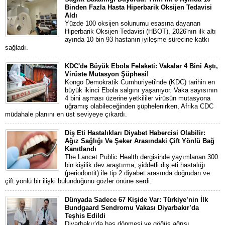
Binden Fazla Hasta Hiperbarik Oksijen Tedavisi
Aldı
Yüzde 100 oksijen solunumu esasına dayanan
Hiperbarik Oksijen Tedavisi (HBOT), 2026'nın ilk altı
ayında 10 bin 93 hastanın iyileşme sürecine katkı
sağladı.
KDC'de Büyük Ebola Felaketi: Vakalar 4 Bini Aştı,
Virüste Mutasyon Şüphesi!
Kongo Demokratik Cumhuriyeti'nde (KDC) tarihin en
büyük ikinci Ebola salgını yaşanıyor. Vaka sayısının
4 bini aşması üzerine yetkililer virüsün mutasyona
uğramış olabileceğinden şüphelenirken, Afrika CDC
müdahale planını en üst seviyeye çıkardı.
Diş Eti Hastalıkları Diyabet Habercisi Olabilir:
Ağız Sağlığı Ve Şeker Arasındaki Çift Yönlü Bağ
Kanıtlandı
The Lancet Public Health dergisinde yayımlanan 300
bin kişilik dev araştırma, şiddetli diş eti hastalığı
(periodontit) ile tip 2 diyabet arasında doğrudan ve
çift yönlü bir ilişki bulunduğunu gözler önüne serdi.
Dünyada Sadece 67 Kişide Var: Türkiye’nin İlk
Bundgaard Sendromu Vakası Diyarbakır’da
Teşhis Edildi
Diyarbakır’da baş dönmesi ve göğüs ağrısı