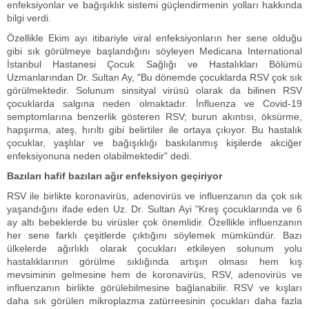
enfeksiyonlar ve bağışıklık sistemi güçlendirmenin yolları hakkında
bilgi verdi.
Özellikle Ekim ayı itibariyle viral enfeksiyonların her sene olduğu
gibi sık görülmeye başlandığını söyleyen Medicana International
İstanbul Hastanesi Çocuk Sağlığı ve Hastalıkları Bölümü
Uzmanlarından Dr. Sultan Ay, "Bu dönemde çocuklarda RSV çok sık
görülmektedir. Solunum sinsityal virüsü olarak da bilinen RSV
çocuklarda salgına neden olmaktadır. İnfluenza ve Covid-19
semptomlarına benzerlik gösteren RSV; burun akıntısı, öksürme,
hapşırma, ateş, hırıltı gibi belirtiler ile ortaya çıkıyor. Bu hastalık
çocuklar, yaşlılar ve bağışıklığı baskılanmış kişilerde akciğer
enfeksiyonuna neden olabilmektedir" dedi.
Bazıları hafif bazıları ağır enfeksiyon geçiriyor
RSV ile birlikte koronavirüs, adenovirüs ve influenzanın da çok sık
yaşandığını ifade eden Uz. Dr. Sultan Ayi "Kreş çocuklarında ve 6
ay altı bebeklerde bu virüsler çok önemlidir. Özellikle influenzanın
her sene farklı çeşitlerde çıktığını söylemek mümkündür. Bazı
ülkelerde ağırlıklı olarak çocukları etkileyen solunum yolu
hastalıklarının görülme sıklığında artışın olması hem kış
mevsiminin gelmesine hem de koronavirüs, RSV, adenovirüs ve
influenzanın birlikte görülebilmesine bağlanabilir. RSV ve kışları
daha sık görülen mikroplazma zatürreesinin çocukları daha fazla