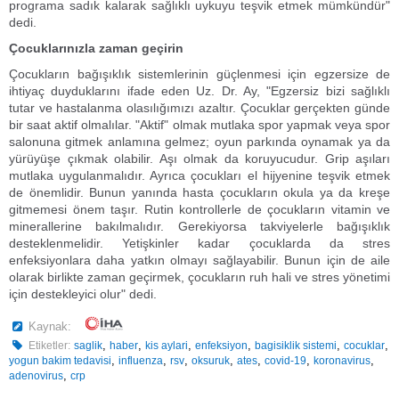
programa sadık kalarak sağlıklı uykuyu teşvik etmek mümkündür"
dedi.
Çocuklarınızla zaman geçirin
Çocukların bağışıklık sistemlerinin güçlenmesi için egzersize de
ihtiyaç duyduklarını ifade eden Uz. Dr. Ay, "Egzersiz bizi sağlıklı
tutar ve hastalanma olasılığımızı azaltır. Çocuklar gerçekten günde
bir saat aktif olmalılar. "Aktif" olmak mutlaka spor yapmak veya spor
salonuna gitmek anlamına gelmez; oyun parkında oynamak ya da
yürüyüşe çıkmak olabilir. Aşı olmak da koruyucudur. Grip aşıları
mutlaka uygulanmalıdır. Ayrıca çocukları el hijyenine teşvik etmek
de önemlidir. Bunun yanında hasta çocukların okula ya da kreşe
gitmemesi önem taşır. Rutin kontrollerle de çocukların vitamin ve
minerallerine bakılmalıdır. Gerekiyorsa takviyelerle bağışıklık
desteklenmelidir. Yetişkinler kadar çocuklarda da stres
enfeksiyonlara daha yatkın olmayı sağlayabilir. Bunun için de aile
olarak birlikte zaman geçirmek, çocukların ruh hali ve stres yönetimi
için destekleyici olur" dedi.
Kaynak:
,
,
,
,
,
,
Etiketler:
saglik
haber
kis aylari
enfeksiyon
bagisiklik sistemi
cocuklar
,
,
,
,
,
,
,
yogun bakim tedavisi
influenza
rsv
oksuruk
ates
covid-19
koronavirus
,
adenovirus
crp