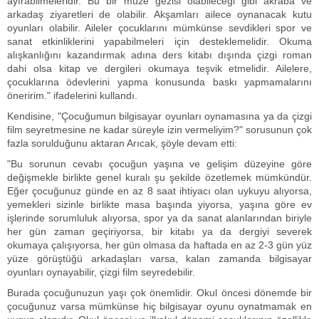
ayırabilmeleridir. Bu bir müze gezisi olabileceği gibi akraba ve
arkadaş ziyaretleri de olabilir. Akşamları ailece oynanacak kutu
oyunları olabilir. Aileler çocuklarını mümkünse sevdikleri spor ve
sanat etkinliklerini yapabilmeleri için desteklemelidir. Okuma
alışkanlığını kazandırmak adına ders kitabı dışında çizgi roman
dahi olsa kitap ve dergileri okumaya teşvik etmelidir. Ailelere,
çocuklarına ödevlerini yapma konusunda baskı yapmamalarını
öneririm." ifadelerini kullandı.
Kendisine, "Çocuğumun bilgisayar oyunları oynamasına ya da çizgi
film seyretmesine ne kadar süreyle izin vermeliyim?" sorusunun çok
fazla sorulduğunu aktaran Arıcak, şöyle devam etti:
"Bu sorunun cevabı çocuğun yaşına ve gelişim düzeyine göre
değişmekle birlikte genel kuralı şu şekilde özetlemek mümkündür.
Eğer çocuğunuz günde en az 8 saat ihtiyacı olan uykuyu alıyorsa,
yemekleri sizinle birlikte masa başında yiyorsa, yaşına göre ev
işlerinde sorumluluk alıyorsa, spor ya da sanat alanlarından biriyle
her gün zaman geçiriyorsa, bir kitabı ya da dergiyi severek
okumaya çalışıyorsa, her gün olmasa da haftada en az 2-3 gün yüz
yüze görüştüğü arkadaşları varsa, kalan zamanda bilgisayar
oyunları oynayabilir, çizgi film seyredebilir.
Burada çocuğunuzun yaşı çok önemlidir. Okul öncesi dönemde bir
çocuğunuz varsa mümkünse hiç bilgisayar oyunu oynatmamak en