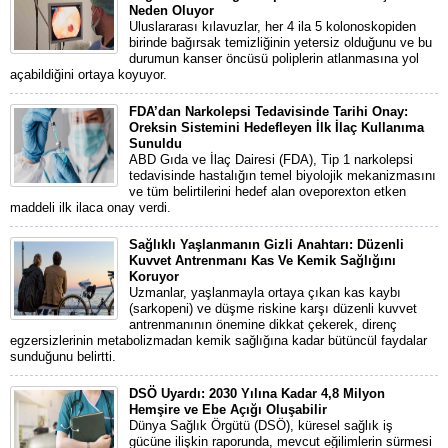
Neden Oluyor
Uluslararası kılavuzlar, her 4 ila 5 kolonoskopiden
birinde bağırsak temizliğinin yetersiz olduğunu ve bu
durumun kanser öncüsü poliplerin atlanmasına yol
açabildiğini ortaya koyuyor.
FDA’dan Narkolepsi Tedavisinde Tarihi Onay:
Oreksin Sistemini Hedefleyen İlk İlaç Kullanıma
Sunuldu
ABD Gıda ve İlaç Dairesi (FDA), Tip 1 narkolepsi
tedavisinde hastalığın temel biyolojik mekanizmasını
ve tüm belirtilerini hedef alan oveporexton etken
maddeli ilk ilaca onay verdi.
Sağlıklı Yaşlanmanın Gizli Anahtarı: Düzenli
Kuvvet Antrenmanı Kas Ve Kemik Sağlığını
Koruyor
Uzmanlar, yaşlanmayla ortaya çıkan kas kaybı
(sarkopeni) ve düşme riskine karşı düzenli kuvvet
antrenmanının önemine dikkat çekerek, direnç
egzersizlerinin metabolizmadan kemik sağlığına kadar bütüncül faydalar
sunduğunu belirtti.
DSÖ Uyardı: 2030 Yılına Kadar 4,8 Milyon
Hemşire ve Ebe Açığı Oluşabilir
Dünya Sağlık Örgütü (DSÖ), küresel sağlık iş
gücüne ilişkin raporunda, mevcut eğilimlerin sürmesi