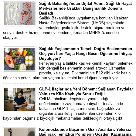
Sağlık Bakanlığı'ndan Dijital Adım: Sağlıklı Hayat
Merkezlerinde Uzaktan Danışmanlık Dönemi
Başladı
Sağlık Bakanlığı'nca uygulamaya konulan Uzaktan
Hasta Değerlendirme Sistemi (UHDS) sayesinde
vatandaşlar; psikolojik destek, sigara bırakma ve
sosyal destek hizmetlerine evlerinden çıkmadan MHRS üzerinden
ulaşıyor.
Sağlıklı Yaşlanmanın Temeli Doğru Beslenmeden
Geçiyor: İleri Yaşta Hangi Besin Öğelerine İhtiyaç
Duyuluyor?
İlerleyen yaşla birlikte kas ve kemik kaybını önlemek
için dengeli beslenmenin önemi artıyor. Uzmanlar;
protein, kalsiyum, D vitamini ve B12 gibi kritik besin
öğelerinin yeterli alımının yaşam kalitesini koruduğunu vurguluyor.
GLP-1 İlaçlarında Yeni Dönem: Sağlanan Faydalar
Yalnızca Kilo Kaybıyla Sınırlı Değil
Cell Metabolism dergisinde yayımladığı
değerlendirme zayıflama ve diyabet tedavisinde
kullanılan GLP-1 ilaçlarının sinir, bağışıklık ve
organlar arası iletişim sistemleri üzerinden kilo
kaybından bağımsız biyolojik mekanizmaları tetiklediğini ortaya çıktı
Kolonoskopide Başarının Gizli Anahtarı: Yetersiz
Bağırsak Temizliği Poliplerin Gözden Kaçmasına