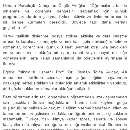
Uzman Psikolojik Danışman Özgür Akoğlan: "Öğrencilerin tatilde
dinlenme ve öğrenme dengesini sağlamak için günlük
programlarında ders çalışma, fiziksel aktivite ve dinlenme arasında
bir denge kurmaları gereklidir. Böylece tatili daha verimli
geçirebilirler"
Yarıyıl tatilinin dinlenme, sosyal fiziksel aktivite ve ders çalışma
arasında kurulacak dengeyle verimli hale getirilebileceğini belirten
uzmanlar, öğrencilere, günlük 8 saat uyumak koşuluyla sevdikleri
ve yeteneklerinin olduğu bir spor, sanat veya sosyal etkinliğe
yönelmelerini, arta kalan zamanlarını da ödevlerine ayırmalarını
öneriyor.
Eğitim Psikolojisi Uzmanı Prof. Dr. Osman Tolga Arıcak, AA
muhabirine, tatillerin çocuklar için yoğun eğitim hayatından
uzaklaşıp nefes aldıkları ve onlar için anlamlı etkinliklerin yapıldığı,
dört gözle beklenen zamanlar olduğunu söyledi.
Bazı öğretmenlerin tatil döneminde öğrenmeden uzaklaşmamaları
için çocukları ödeve boğduklarını, bunun tatil keyfine gölge
düşürdüğünü belirten Arıcak, milli eğitimin temel hedeflerini bilen ve
tamamen beceri gelişimine odaklanan öğretmenlerin ise çocukların
matematik, Türkçe, fizik, kimya kadar spora, sanata ve sosyal
faaliyetlere de ihtiyacı olduğunu bilip, öğrencilerini okul döneminde