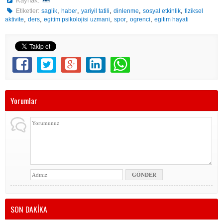
Kaynak:
,
,
,
,
,
Etiketler:
saglik
haber
yariyil tatili
dinlenme
sosyal etkinlik
fiziksel
,
,
,
,
,
aktivite
ders
egitim psikolojisi uzmani
spor
ogrenci
egitim hayati
Yorumlar
SON DAKİKA