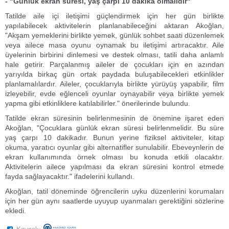
- "Günlük ekran süresi, yaş çarpı 10 dakika olmalıdır"
Tatilde aile içi iletişimi güçlendirmek için her gün birlikte
yapılabilecek aktivitelerin planlanabileceğini aktaran Akoğlan,
"Akşam yemeklerini birlikte yemek, günlük sohbet saati düzenlemek
veya ailece masa oyunu oynamak bu iletişimi artıracaktır. Aile
üyelerinin birbirini dinlemesi ve destek olması, tatili daha anlamlı
hale getirir. Parçalanmış aileler de çocukları için en azından
yarıyılda birkaç gün ortak paydada buluşabilecekleri etkinlikler
planlamalılardır. Aileler, çocuklarıyla birlikte yürüyüş yapabilir, film
izleyebilir, evde eğlenceli oyunlar oynayabilir veya birlikte yemek
yapma gibi etkinliklere katılabilirler." önerilerinde bulundu.
Tatilde ekran süresinin belirlenmesinin de önemine işaret eden
Akoğlan, "Çocuklara günlük ekran süresi belirlenmelidir. Bu süre
yaş çarpı 10 dakikadır. Bunun yerine fiziksel aktiviteler, kitap
okuma, yaratıcı oyunlar gibi alternatifler sunulabilir. Ebeveynlerin de
ekran kullanımında örnek olması bu konuda etkili olacaktır.
Aktivitelerin ailece yapılması da ekran süresini kontrol etmede
fayda sağlayacaktır." ifadelerini kullandı.
Akoğlan, tatil döneminde öğrencilerin uyku düzenlerini korumaları
için her gün aynı saatlerde uyuyup uyanmaları gerektiğini sözlerine
ekledi.