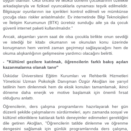
uygun olanıdır. Okul öncesi ve ilkokul dönemi çocuklarının özellikle
arkadaşlarıyla ve fiziksel oyuncaklarla oynaması teşvik edilmelidir.
Bilgisayar oyunlarının ise içerikleri kontrol edilmeli ve mümkünse
çocuğa olası riskler anlatılmalıdır. Ev internetinde Bilgi Teknolojileri
ve İletişim Kurumunun (BTK) ücretsiz sunduğu aile ya da çocuk
güvenli internet paketi kullanılmalıdır."
Arıcak, akşamları yarım saat de olsa çocukla birlikte onun sevdiği
ve istediği bir kitabı okumanın ve okunulan konu üzerinde
konuşmanın hem verimli zaman geçirmeyi sağlayacağını hem de
okuma alışkanlığının gelişmesine yardımcı olacağını belirtti.
- "Kültürel gezilere katılmak, öğrencilerin farklı bakış açıları
kazanmalarına olanak tanır"
Üsküdar Üniversitesi Eğitim Kurumları ve Rehberlik Hizmetleri
Yöneticisi Uzman Psikolojik Danışman Özgür Akoğlan ise yarıyıl
tatilinin hem dinlenmek hem de eksik konuları tamamlamak, ikinci
döneme daha enerjik ve motive başlamak için önemli fırsat
olduğunu anlattı.
Öğrencilerin, ders çalışma programlarını hazırlayarak her gün
düzenli şekilde çalışmalarını sürdürmeleri, aynı zamanda sosyal ve
kültürel etkinliklere katılarak farklı deneyimler edinmeleri gerektiğini
dile getiren Akoğlan, "Öğrencilerin tatilde dinlenme ve öğrenme
dengesini sağlamak için günlük programlarında ders çalışma,