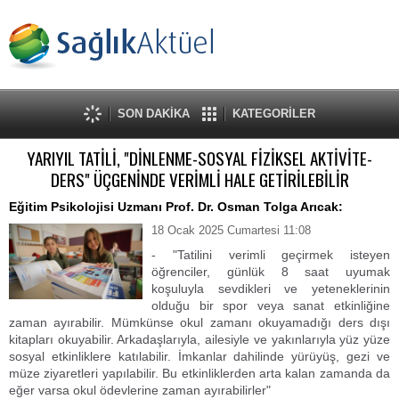
SON DAKİKA
KATEGORİLER
YARIYIL TATİLİ, "DİNLENME-SOSYAL FİZİKSEL AKTİVİTE-
DERS" ÜÇGENİNDE VERİMLİ HALE GETİRİLEBİLİR
Eğitim Psikolojisi Uzmanı Prof. Dr. Osman Tolga Arıcak:
18 Ocak 2025 Cumartesi 11:08
- "Tatilini verimli geçirmek isteyen
öğrenciler, günlük 8 saat uyumak
koşuluyla sevdikleri ve yeteneklerinin
olduğu bir spor veya sanat etkinliğine
zaman ayırabilir. Mümkünse okul zamanı okuyamadığı ders dışı
kitapları okuyabilir. Arkadaşlarıyla, ailesiyle ve yakınlarıyla yüz yüze
sosyal etkinliklere katılabilir. İmkanlar dahilinde yürüyüş, gezi ve
müze ziyaretleri yapılabilir. Bu etkinliklerden arta kalan zamanda da
eğer varsa okul ödevlerine zaman ayırabilirler"