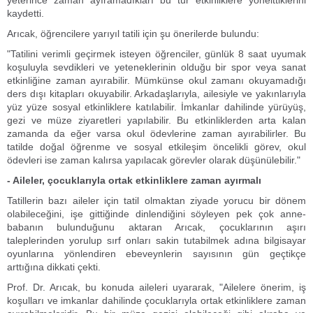
yeterince zaman ayıramadıkları bu tür etkinliklere yönelttiklerini
kaydetti.
Arıcak, öğrencilere yarıyıl tatili için şu önerilerde bulundu:
"Tatilini verimli geçirmek isteyen öğrenciler, günlük 8 saat uyumak
koşuluyla sevdikleri ve yeteneklerinin olduğu bir spor veya sanat
etkinliğine zaman ayırabilir. Mümkünse okul zamanı okuyamadığı
ders dışı kitapları okuyabilir. Arkadaşlarıyla, ailesiyle ve yakınlarıyla
yüz yüze sosyal etkinliklere katılabilir. İmkanlar dahilinde yürüyüş,
gezi ve müze ziyaretleri yapılabilir. Bu etkinliklerden arta kalan
zamanda da eğer varsa okul ödevlerine zaman ayırabilirler. Bu
tatilde doğal öğrenme ve sosyal etkileşim öncelikli görev, okul
ödevleri ise zaman kalırsa yapılacak görevler olarak düşünülebilir."
- Aileler, çocuklarıyla ortak etkinliklere zaman ayırmalı
Tatillerin bazı aileler için tatil olmaktan ziyade yorucu bir dönem
olabileceğini, işe gittiğinde dinlendiğini söyleyen pek çok anne-
babanın bulunduğunu aktaran Arıcak, çocuklarının aşırı
taleplerinden yorulup sırf onları sakin tutabilmek adına bilgisayar
oyunlarına yönlendiren ebeveynlerin sayısının gün geçtikçe
arttığına dikkati çekti.
Prof. Dr. Arıcak, bu konuda aileleri uyararak, "Ailelere önerim, iş
koşulları ve imkanlar dahilinde çocuklarıyla ortak etkinliklere zaman