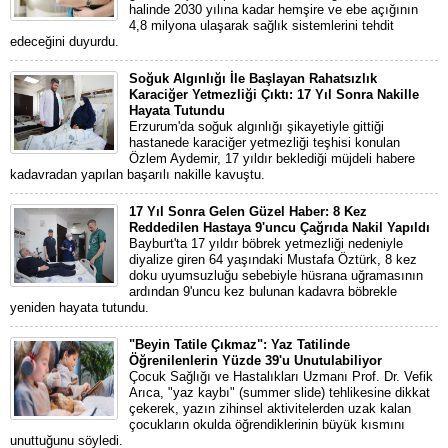
halinde 2030 yılına kadar hemşire ve ebe açığının
4,8 milyona ulaşarak sağlık sistemlerini tehdit
edeceğini duyurdu.
Soğuk Algınlığı İle Başlayan Rahatsızlık
Karaciğer Yetmezliği Çıktı: 17 Yıl Sonra Nakille
Hayata Tutundu
Erzurum'da soğuk algınlığı şikayetiyle gittiği
hastanede karaciğer yetmezliği teşhisi konulan
Özlem Aydemir, 17 yıldır beklediği müjdeli habere
kadavradan yapılan başarılı nakille kavuştu.
17 Yıl Sonra Gelen Güzel Haber: 8 Kez
Reddedilen Hastaya 9'uncu Çağrıda Nakil Yapıldı
Bayburt'ta 17 yıldır böbrek yetmezliği nedeniyle
diyalize giren 64 yaşındaki Mustafa Öztürk, 8 kez
doku uyumsuzluğu sebebiyle hüsrana uğramasının
ardından 9'uncu kez bulunan kadavra böbrekle
yeniden hayata tutundu.
"Beyin Tatile Çıkmaz": Yaz Tatilinde
Öğrenilenlerin Yüzde 39'u Unutulabiliyor
Çocuk Sağlığı ve Hastalıkları Uzmanı Prof. Dr. Vefik
Arıca, "yaz kaybı" (summer slide) tehlikesine dikkat
çekerek, yazın zihinsel aktivitelerden uzak kalan
çocukların okulda öğrendiklerinin büyük kısmını
unuttuğunu söyledi.