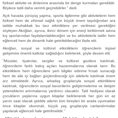
fiziksel aktivite ve dinlenme arasında bir denge kurmaları gereklidir.
Böylece tatili daha verimli geçirebilirler." dedi.
Açık havada yürüyüş yapma, sporla ilgilenme gibi aktivitelerin hem
fiziksel hem de zihinsel sağlık için büyük önem taşıdığından ara
tatilde muhakkak bu tarz etkinliklere yer verilmesi gerektiğini
söyleyen Akoğlan, ayrıca, ikinci dönem için enerji biriktirmek adına
kış sporlarından faydalanılabileceğini ve bu aktivitelerle tatilin hem
eğlenceli hem de dinamik hale getirilebileceğini ifade etti.
Akoğlan, sosyal ve kültürel etkinliklerin öğrencilerin kişisel
gelişimine önemli katkılar sağladığını belirterek, şöyle devam etti:
"Müzeler, tiyatrolar, sergiler ve kültürel gezilere katılmak,
öğrencilerin farklı bakış açıları kazanmalarına olanak tanır. Bu
etkinliklere hem öğrencilere yeni bilgiler edinme fırsatı sunacağı
hem de aile içi bağları güçlendireceği için ailelerle katılmak önem
arz etmektedir. Ayrıca, arkadaş gruplarıyla sosyal etkinliklere
katılmak, öğrencilerin sosyal becerilerini geliştirmelerine ve iletişim
yeteneklerini artırmalarına yardımcı olacaktır. Tatil hediyesi olarak
çocukların yaşlarına uygun kitaplar belirlenerek her gün en az
yarım saat olacak şekilde ailenin tüm bireyleri bir arada uyumadan
önce kitaplar okunmalı, küçük yaş gruplarıyla canlandırmalar
yapılarak eğlenceli hale getirilmelidir."