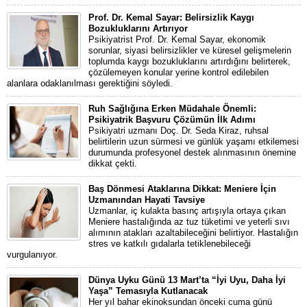
Prof. Dr. Kemal Sayar: Belirsizlik Kaygı
Bozukluklarını Artırıyor
Psikiyatrist Prof. Dr. Kemal Sayar, ekonomik
sorunlar, siyasi belirsizlikler ve küresel gelişmelerin
toplumda kaygı bozukluklarını artırdığını belirterek,
çözülemeyen konular yerine kontrol edilebilen
alanlara odaklanılması gerektiğini söyledi.
Ruh Sağlığına Erken Müdahale Önemli:
Psikiyatrik Başvuru Çözümün İlk Adımı
Psikiyatri uzmanı Doç. Dr. Seda Kiraz, ruhsal
belirtilerin uzun sürmesi ve günlük yaşamı etkilemesi
durumunda profesyonel destek alınmasının önemine
dikkat çekti.
Baş Dönmesi Ataklarına Dikkat: Meniere İçin
Uzmanından Hayati Tavsiye
Uzmanlar, iç kulakta basınç artışıyla ortaya çıkan
Meniere hastalığında az tuz tüketimi ve yeterli sıvı
alımının atakları azaltabileceğini belirtiyor. Hastalığın
stres ve katkılı gıdalarla tetiklenebileceği
vurgulanıyor.
Dünya Uyku Günü 13 Mart’ta “İyi Uyu, Daha İyi
Yaşa” Temasıyla Kutlanacak
Her yıl bahar ekinoksundan önceki cuma günü