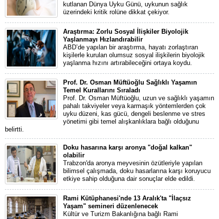
kutlanan Dünya Uyku Günü, uykunun sağlık
üzerindeki kritik rolüne dikkat çekiyor.
Araştırma: Zorlu Sosyal İlişkiler Biyolojik
Yaşlanmayı Hızlandırabilir
ABD’de yapılan bir araştırma, hayatı zorlaştıran
kişilerle kurulan olumsuz sosyal ilişkilerin biyolojik
yaşlanma hızını artırabileceğini ortaya koydu.
Prof. Dr. Osman Müftüoğlu Sağlıklı Yaşamın
Temel Kurallarını Sıraladı
Prof. Dr. Osman Müftüoğlu, uzun ve sağlıklı yaşamın
pahalı takviyeler veya karmaşık yöntemlerden çok
uyku düzeni, kas gücü, dengeli beslenme ve stres
yönetimi gibi temel alışkanlıklara bağlı olduğunu
belirtti.
Doku hasarına karşı aronya "doğal kalkan"
olabilir
Trabzon'da aronya meyvesinin özütleriyle yapılan
bilimsel çalışmada, doku hasarlarına karşı koruyucu
etkiye sahip olduğuna dair sonuçlar elde edildi.
Rami Kütüphanesi'nde 13 Aralık'ta "İlaçsız
Yaşam" semineri düzenlenecek
Kültür ve Turizm Bakanlığına bağlı Rami