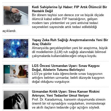
Kedi Sahiplerine İyi Haber: FIP Artık Ölümcül Bir
Hastalık Değil
Bir dönem teşhisi son derece zor ve büyük ölçüde
ölümcül kabul edilen FIP hastalığının, gelişen
modern tanı yöntemleri ve yeni antiviral tedavi
seçenekleri sayesinde artık tedavi edilebildiği
açıklandı.
Yapay Zeka Ruh Sağlığı Araştırmalarında Yeni Bir
Araç Olabilir
Almanya'da gerçekleştirilen yeni bir araştırma, büyük
dil modellerinin (LLM) ruh sağlığı alanındaki bilimsel
çalışmalarda kullanılabileceğini ortaya koydu.
LGS Öncesi Uzmandan Uyarı: Sınav Kaygısı
Doğal, Ailelerin Tutumu Belirleyici
LGS'ye günler kala öğrencilerde sınav kaygısının
arttığını belirten uzmanlar, belirli düzeyde kaygının
doğal olduğunu vurguluyor.
Uzmandan Kritik Uyarı: Stres Kanser Riskini
Artırıyor, Yeni Tedaviler Umut Veriyor
Prof. Dr. Karadurmuş, kanserin oluşumunda stresin
önemli bir rol oynadığını vurgularken, immünoterapi
ve akıllı ilaçların tedavide çığır açtığını söyledi.