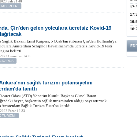
2023 Salı 21:48
 HABERLERİ
Müd
17:
Yaln
17:
Şeke
16:
nda, Çin'den gelen yolculara ücretsiz Kovid-19
Edi
Risk
16:
 dağıtacak
İns
 Sağlık Bakanı Ernst Kuipers, 5 Ocak'tan itibaren Çin'den Hollanda'ya
lculara Amsterdam Schiphol Havalimanı'nda ücretsiz Kovid-19 testi
EDİ
ağını belirtti.
 2022 Cumartesi 14:00
NAVİRÜS
Ankara'nın sağlık turizmi potansiyelini
rdam'da tanıttı
Ticaret Odası (ATO) Yönetim Kurulu Başkanı Gürsel Baran
ğındaki heyet, başkentin sağlık turizminden aldığı payı artırmak
 Amsterdam Sağlık Turizm Fuarı'na katıldı.
 2022 Pazar 12:33
K TURİZMİ