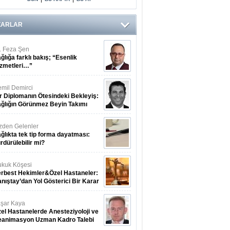
Gözden
Kaçmasına
Neden Oluyor
ZARLAR
. Feza Şen
ğlığa farklı bakış; “Esenlik
zmetleri…”
mil Demirci
r Diplomanın Ötesindeki Bekleyiş:
ğlığın Görünmez Beyin Takımı
zden Gelenler
ğlıkta tek tip forma dayatması:
rdürülebilir mi?
kuk Köşesi
rbest Hekimler&Özel Hastaneler:
nıştay’dan Yol Gösterici Bir Karar
şar Kaya
el Hastanelerde Anesteziyoloji ve
eanimasyon Uzman Kadro Talebi