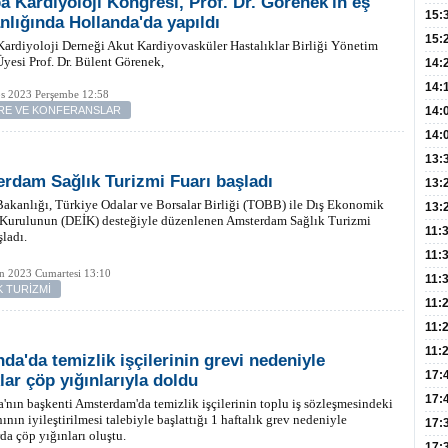
a Kardiyoloji Kongresi, Prof. Dr. Görenek'in eş
Düz
15:
nlığında Hollanda'da yapıldı
Fizi
15:
ardiyoloji Derneği Akut Kardiyovasküler Hastalıklar Birliği Yönetim
yesi Prof. Dr. Bülent Görenek,
300 
14:
Hay
14:
os 2023 Perşembe 12:58
Baş
geli
E VE KONFERANSLAR
14:
Düş
14:
Daki
Kap
13:
rdam Sağlık Turizmi Fuarı başladı
Edi
(Roz
13:
Bakanlığı, Türkiye Odalar ve Borsalar Birliği (TOBB) ile Dış Ekonomik
Gör
13:
r Kurulunun (DEİK) desteğiyle düzenlenen Amsterdam Sağlık Turizmi
Meyv
11:
şladı.
3,5 
11:
n 2023 Cumartesi 13:10
Old
11:
K TURİZMİ
Dev
11:
Oluş
11:
Risk
11:
nda'da temizlik işçilerinin grevi nedeniyle
Apan
17:
lar çöp yığınlarıyla doldu
Amel
17:
'nın başkenti Amsterdam'da temizlik işçilerinin toplu iş sözleşmesindeki
ının iyileştirilmesi talebiyle başlattığı 1 haftalık grev nedeniyle
Hac
17:
da çöp yığınları oluştu.
Yaşl
17: