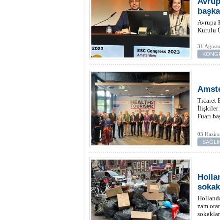
Avrup
başka
Avrupa K
Kurulu Ü
31 Ağust
KONGR
Amste
Ticaret 
İlişkile
Fuarı ba
03 Hazira
SAĞLI
Holla
sokak
Hollanda
zam oran
sokaklar