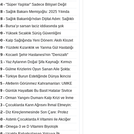
enlemeler Hakkında Duyuru 2026/30
34 -
"Süper Yaşlılar" Sadece Bilişsel Değil
ksel Olarak da Daha Sağlıklı Yaşıyor
28 -
Sağlık Bakanı Memişoğlu: 2025 Yılında
Bini Aşkın Kişiye Emzirme Eğitimi Verildi
28 -
Sağlık Bakanlığı'ndan Dijital Adım: Sağlıklı
at Merkezlerinde Uzaktan Sağlık Hizmeti
16 -
Bursa’yı sarsan taciz iddiasında şok
ladı
şme!
09 -
Yüksek Sıcaklık Sürüş Güvenliğini
ürüyor: 40 Derecede Güvenli Sürüş Süresi 53
00 -
Kalp Sağlığında Yeni Dönem: Akıllı Klozet
kaya İniyor
ağı 30 Saniyede Ritim Bozukluğunu Tespit
39 -
Yüzdeki Kızarıklık ve Yanma Gül Hastalığı
yor
asea) Belirtisi Olabilir
29 -
Kocaeli Şehir Hastanesi'nin "Denizaltı"
ünümlü Ünitesi Hastalara Umut Oluyor
21 -
Yaz Aylarının Doğal Şifa Kaynağı: Kırmızı
eler Bağışıklığı ve Kalbi Koruyor
39 -
Gülme Krizlerini Oyun Sanan Aile Şokta:
Yaşındaki Çocuk 8 Kez Felç Geçirdi
36 -
Türkiye Burun Estetiğinde Dünya İkincisi
u
35 -
Afetlerin Görünmez Kahramanları: UMKE
 Kadrosuyla Görev Başında
29 -
Günlük Hayattaki Bu Basit Hatalar Sivilce
umunu Tetikliyor
27 -
Orman Yangını Dumanı Kalp Krizi ve İnme
ini Artırıyor
23 -
Çocuklarda Karın Ağrısını İhmal Etmeyin:
disit Habercisi Olabilir
42 -
Diz Kireçlenmesinde Son Çare: Protez
iyatı İle Yaşam Kalitesi Artıyor
40 -
Astımlı Çocuklarda A Vitamini ile Akciğer
mi Arasında Bağlantı Bulundu
38 -
Omega-3 ve D Vitamini Biyolojik
anmayı Yavaşlatabilir
36 -
Uçakta Rahatsızlanan Yolcuya İlk