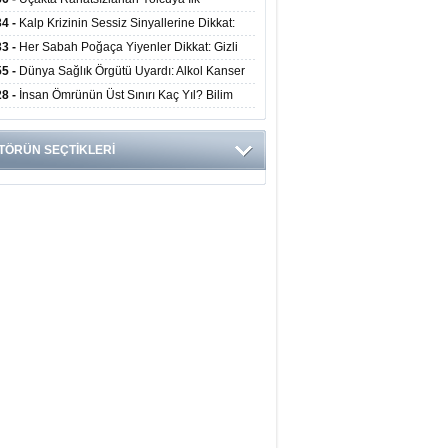
ahale Sağlık Bakanı Memişoğlu'ndan Geldi
34 -
Kalp Krizinin Sessiz Sinyallerine Dikkat:
ızca Göğüs Ağrısıyla Gelmiyor
33 -
Her Sabah Poğaça Yiyenler Dikkat: Gizli
r ve Yağ Yükü Kalbi ve Bağırsakları Tehdit
55 -
Dünya Sağlık Örgütü Uyardı: Alkol Kanser
yor
ini Doğrudan Artırıyor
28 -
İnsan Ömrünün Üst Sınırı Kaç Yıl? Bilim
anlarından Yeni Yaşam Süresi Modeli
TÖRÜN SEÇTİKLERİ