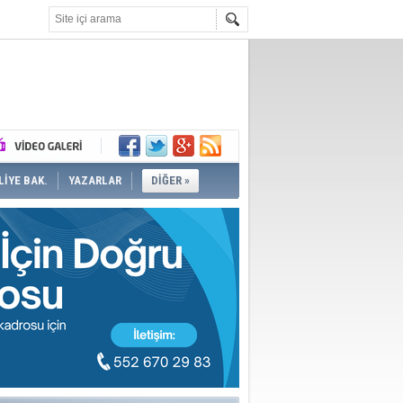
İYE BAK.
YAZARLAR
DİĞER »