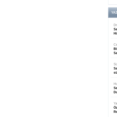
YA
Dr
Sa
Hi
Ce
Bi
Sa
Si
Sa
sü
Hu
Se
Da
Ya
Öz
R