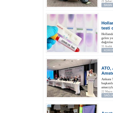
21 Şubat 
BASIN
Holla
testi
Hollanda
gelen yo
dağıtılac
31 Aralık
KORO
ATO, 
Amste
Ankara 
başkanlı
amacıyla
22 Mayıs
SAĞLI