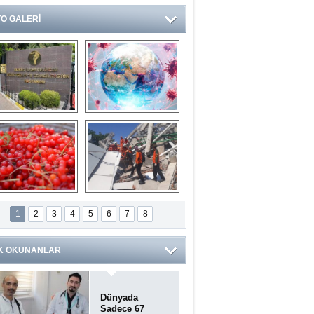
O GALERİ
Ve burası da bir 
14 soruda 
devlet hastanesi
Koronavirüs 
hakkında kendinizi 
test edin...
ilaburu meyvesi 
Endonezya’daki 
anserden koruyor
deprem: Ölü sayısı 
1
2
3
4
5
6
7
8
bin 203'e yükseldi
K OKUNANLAR
Dünyada
Sadece 67