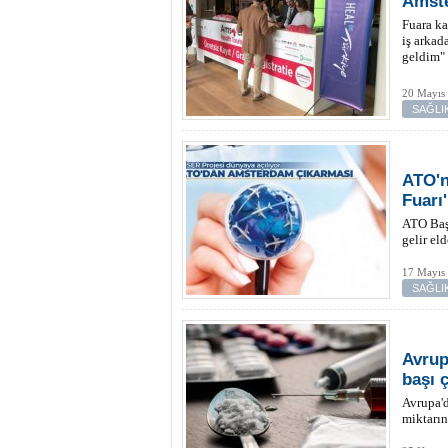
Amste
Fuara ka
iş arkad
geldim"
20 Mayıs
SAĞLI
ATO'n
Fuarı'
ATO Başk
gelir el
17 Mayıs 
SAĞLI
Avrup
başı 
Avrupa'd
miktarın