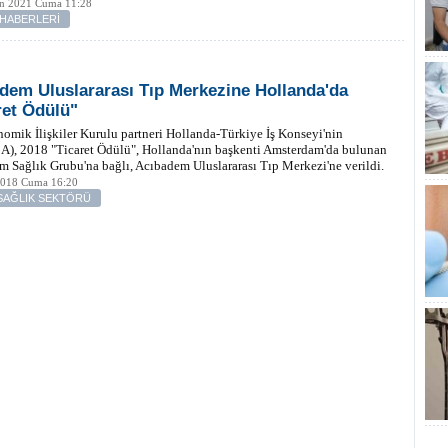
an 2021 Cuma 11:28
 HABERLERİ
dem Uluslararası Tıp Merkezine Hollanda'da
ret Ödülü"
omik İlişkiler Kurulu partneri Hollanda-Türkiye İş Konseyi'nin
), 2018 "Ticaret Ödülü", Hollanda'nın başkenti Amsterdam'da bulunan
 Sağlık Grubu'na bağlı, Acıbadem Uluslararası Tıp Merkezi'ne verildi.
2018 Cuma 16:20
SAĞLIK SEKTÖRÜ