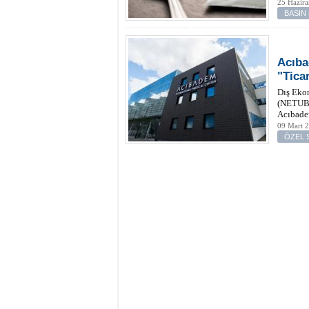
25 Hazir
BASIN
Acıba
"Tica
Dış Ekon
(NETUBA
Acıbadem
09 Mart 
ÖZEL 