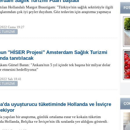
rdam Sağlık Turizmi Fuarı başladı
tılan Hollandalı Margot Brautigam: "Türkiye'nin sağlık sektörüyle ilgili
FOT
aşlarımdan çok iyi şeyler duydum. Göz tedavim için araştırma yapmaya
 2022 Cuma 19:27
K TURİZMİ
un "HİSER Projesi" Amsterdam Sağlık Turizmi
nda tanıtılacak
anı Gürsel Baran: "Ankara'nın 5 yıl içinde tek başına bir milyar dolar
de etmesini hedefliyoruz"
2022 Salı 18:41
G
K TURİZMİ
k
a'da uyuşturucu tüketiminde Hollanda ve İsviçre
ÇO
çekiyor
a yapılan bir araştırma, günlük ortalama esrar ve kokain tüketim
da Hollanda, Belçika ve İsviçre'nin ilk sıralarda yer aldığını gösterdi.