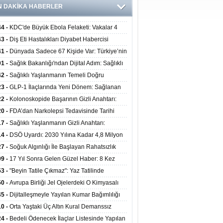
N DAKİKA HABERLER
44 -
KDC'de Büyük Ebola Felaketi: Vakalar 4
 Aştı, Virüste Mutasyon Şüphesi!
43 -
Diş Eti Hastalıkları Diyabet Habercisi
ilir: Ağız Sağlığı Ve Şeker Arasındaki Çift Yönlü
41 -
Dünyada Sadece 67 Kişide Var: Türkiye’nin
Kanıtlandı
 Bundgaard Sendromu Vakası Diyarbakır’da
01 -
Sağlık Bakanlığı'ndan Dijital Adım: Sağlıklı
is Edildi
at Merkezlerinde Uzaktan Danışmanlık Dönemi
42 -
Sağlıklı Yaşlanmanın Temeli Doğru
ladı
enmeden Geçiyor: İleri Yaşta Hangi Besin
23 -
GLP-1 İlaçlarında Yeni Dönem: Sağlanan
erine İhtiyaç Duyuluyor?
alar Yalnızca Kilo Kaybıyla Sınırlı Değil
22 -
Kolonoskopide Başarının Gizli Anahtarı:
rsiz Bağırsak Temizliği Poliplerin Gözden
20 -
FDA’dan Narkolepsi Tedavisinde Tarihi
masına Neden Oluyor
: Oreksin Sistemini Hedefleyen İlk İlaç
17 -
Sağlıklı Yaşlanmanın Gizli Anahtarı:
lanıma Sunuldu
nli Kuvvet Antrenmanı Kas Ve Kemik Sağlığını
14 -
DSÖ Uyardı: 2030 Yılına Kadar 4,8 Milyon
uyor
ire ve Ebe Açığı Oluşabilir
27 -
Soğuk Algınlığı İle Başlayan Rahatsızlık
ciğer Yetmezliği Çıktı: 17 Yıl Sonra Nakille
09 -
17 Yıl Sonra Gelen Güzel Haber: 8 Kez
ata Tutundu
edilen Hastaya 9'uncu Çağrıda Nakil Yapıldı
53 -
"Beyin Tatile Çıkmaz": Yaz Tatilinde
nilenlerin Yüzde 39'u Unutulabiliyor
50 -
Avrupa Birliği Jel Ojelerdeki O Kimyasalı
kladı: Kısırlık ve Alerji Riski Uyarısı
45 -
Dijitalleşmeyle Yayılan Kumar Bağımlılığı
i ve Aileyi Yıkıma Uğratıyor
10 -
Orta Yaştaki Üç Altın Kural Demanssız
mı 13 Yıl Uzatabiliyor
24 -
Bedeli Ödenecek İlaçlar Listesinde Yapılan