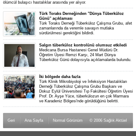
ölümcül bulaşıcı hastalıklar arasında yer alıyor.
Türk Toraks Derneğinden "Dünya Tüberküloz
Günü" açıklaması
Türk Toraks Derneği Tüberküloz Çalışma Grubu, afet
zamanlarında da veremle savaşın mutlaka
sürdürülmesi gerektiğini bildirdi.
Salgın tüberküloz kontrolünü olumsuz etkiledi
Medicana Bursa Hastanesi Genel Müdürü Dr.
Öğretim Üyesi Remzi Karşı, 24 Mart Dünya
Tüberküloz Günü dolayısıyla açıklamalarda bulundu.
İki bölgede daha fazla
Türk Klinik Mikrobiyoloji ve İnfeksiyon Hastalıkları
Derneği Tüberküloz Çalışma Grubu Başkanı ve
Dokuz Eylül Üniversitesi Tıp Fakültesi Öğretim Üyesi
Prof. Dr. Ayşe Yüce, tüberkülozun en çok Marmara
ve Karadeniz Bölgesi'nde görüldüğünü belirtti.
Geri
Ana Sayfa
Normal Görünüm
© 2006 Sağlık Aktüel