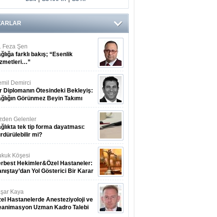
Arasındaki Çift
Yönlü Bağ
Kanıtlandı
ZARLAR
. Feza Şen
ğlığa farklı bakış; “Esenlik
zmetleri…”
mil Demirci
r Diplomanın Ötesindeki Bekleyiş:
ğlığın Görünmez Beyin Takımı
zden Gelenler
ğlıkta tek tip forma dayatması:
rdürülebilir mi?
kuk Köşesi
rbest Hekimler&Özel Hastaneler:
nıştay’dan Yol Gösterici Bir Karar
şar Kaya
el Hastanelerde Anesteziyoloji ve
eanimasyon Uzman Kadro Talebi