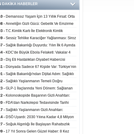
N DAKİKA HABERLER
10 -
Demanssız Yaşam İçin 13 Yıllık Fırsat: Orta
aki Yaşam Tarzı Beyin Sağlığını Belirliyor
08 -
Anneliğin Gizli Gücü: Gebelik Ve Emzirme
lojik Dayanıklılığı Artırabilir Mi?
03 -
T.C.Kimlik Kartı İle Elektronik Kimlik
rulama Yöntemi (Biyometrik Kimlik Doğrulama
39 -
Sessiz Tehlike Karaciğer Yağlanması: Siroz
emi) 07.08.2026
alp Krizine Davetiye Çıkarıyor!
47 -
Sağlık Bakanlığı Duyurdu: Yılın İlk 6 Ayında
inden Fazla Hasta Hiperbarik Oksijen Tedavisi
44 -
KDC'de Büyük Ebola Felaketi: Vakalar 4
 Aştı, Virüste Mutasyon Şüphesi!
43 -
Diş Eti Hastalıkları Diyabet Habercisi
ilir: Ağız Sağlığı Ve Şeker Arasındaki Çift Yönlü
41 -
Dünyada Sadece 67 Kişide Var: Türkiye’nin
Kanıtlandı
 Bundgaard Sendromu Vakası Diyarbakır’da
01 -
Sağlık Bakanlığı'ndan Dijital Adım: Sağlıklı
is Edildi
at Merkezlerinde Uzaktan Danışmanlık Dönemi
42 -
Sağlıklı Yaşlanmanın Temeli Doğru
ladı
enmeden Geçiyor: İleri Yaşta Hangi Besin
23 -
GLP-1 İlaçlarında Yeni Dönem: Sağlanan
erine İhtiyaç Duyuluyor?
alar Yalnızca Kilo Kaybıyla Sınırlı Değil
22 -
Kolonoskopide Başarının Gizli Anahtarı:
rsiz Bağırsak Temizliği Poliplerin Gözden
20 -
FDA’dan Narkolepsi Tedavisinde Tarihi
masına Neden Oluyor
: Oreksin Sistemini Hedefleyen İlk İlaç
17 -
Sağlıklı Yaşlanmanın Gizli Anahtarı:
lanıma Sunuldu
nli Kuvvet Antrenmanı Kas Ve Kemik Sağlığını
14 -
DSÖ Uyardı: 2030 Yılına Kadar 4,8 Milyon
uyor
ire ve Ebe Açığı Oluşabilir
27 -
Soğuk Algınlığı İle Başlayan Rahatsızlık
ciğer Yetmezliği Çıktı: 17 Yıl Sonra Nakille
09 -
17 Yıl Sonra Gelen Güzel Haber: 8 Kez