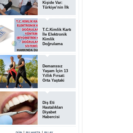
Kişide Var:
Türkiye’nin İlk
Bundgaard
Sendromu
Vakası
Diyarbakır’da
T.C.Kimlik Kartı
Teşhis Edildi
İle Elektronik
Kimlik
Doğrulama
Yöntemi
(Biyometrik
Kimlik
Doğrulama
Demanssız
Sistemi)
Yaşam İçin 13
07.08.2026
Yıllık Fırsat:
Orta Yaştaki
Yaşam Tarzı
Beyin Sağlığını
Belirliyor
Diş Eti
Hastalıkları
Diyabet
Habercisi
Olabilir: Ağız
Sağlığı Ve
Şeker
|
|
DÜN
BU HAFTA
BU AY