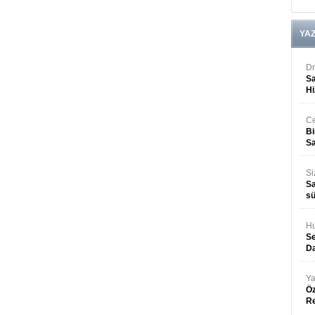
YA
Dr
Sa
Hi
Ce
Bi
Sa
Si
Sa
sü
Hu
Se
Da
Ya
Öz
R