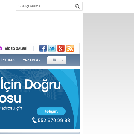
İYE BAK.
YAZARLAR
DİĞER »