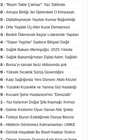
ata Tutundu
edilen Hastaya 9'uncu Çağrıda Nakil Yapıldı
53 -
"Beyin Tatile Çıkmaz": Yaz Tatilinde
nilenlerin Yüzde 39'u Unutulabiliyor
50 -
Avrupa Birliği Jel Ojelerdeki O Kimyasalı
kladı: Kısırlık ve Alerji Riski Uyarısı
45 -
Dijitalleşmeyle Yayılan Kumar Bağımlılığı
i ve Aileyi Yıkıma Uğratıyor
10 -
Orta Yaştaki Üç Altın Kural Demanssız
mı 13 Yıl Uzatabiliyor
24 -
Bedeli Ödenecek İlaçlar Listesinde Yapılan
enlemeler Hakkında Duyuru 2026/30
34 -
"Süper Yaşlılar" Sadece Bilişsel Değil
ksel Olarak da Daha Sağlıklı Yaşıyor
28 -
Sağlık Bakanı Memişoğlu: 2025 Yılında
Bini Aşkın Kişiye Emzirme Eğitimi Verildi
28 -
Sağlık Bakanlığı'ndan Dijital Adım: Sağlıklı
at Merkezlerinde Uzaktan Sağlık Hizmeti
16 -
Bursa’yı sarsan taciz iddiasında şok
ladı
şme!
09 -
Yüksek Sıcaklık Sürüş Güvenliğini
ürüyor: 40 Derecede Güvenli Sürüş Süresi 53
00 -
Kalp Sağlığında Yeni Dönem: Akıllı Klozet
kaya İniyor
ağı 30 Saniyede Ritim Bozukluğunu Tespit
39 -
Yüzdeki Kızarıklık ve Yanma Gül Hastalığı
yor
asea) Belirtisi Olabilir
29 -
Kocaeli Şehir Hastanesi'nin "Denizaltı"
ünümlü Ünitesi Hastalara Umut Oluyor
21 -
Yaz Aylarının Doğal Şifa Kaynağı: Kırmızı
eler Bağışıklığı ve Kalbi Koruyor
39 -
Gülme Krizlerini Oyun Sanan Aile Şokta:
Yaşındaki Çocuk 8 Kez Felç Geçirdi
36 -
Türkiye Burun Estetiğinde Dünya İkincisi
u
35 -
Afetlerin Görünmez Kahramanları: UMKE
 Kadrosuyla Görev Başında
29 -
Günlük Hayattaki Bu Basit Hatalar Sivilce
umunu Tetikliyor
27 -
Orman Yangını Dumanı Kalp Krizi ve İnme