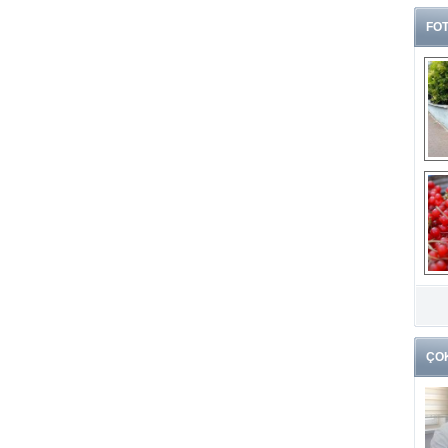
FOT
G
k
ÇO