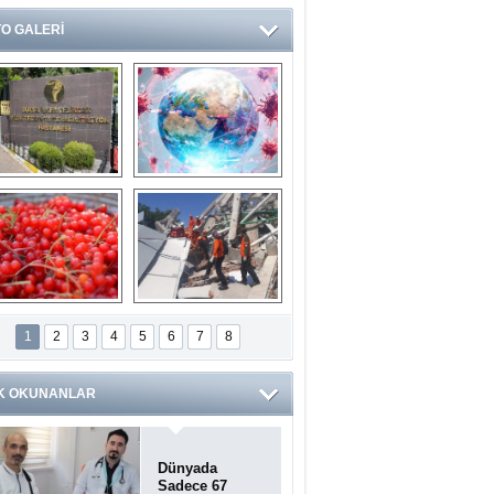
O GALERİ
Ve burası da bir 
14 soruda 
devlet hastanesi
Koronavirüs 
hakkında kendinizi 
test edin...
ilaburu meyvesi 
Endonezya’daki 
anserden koruyor
deprem: Ölü sayısı 
1
2
3
4
5
6
7
8
bin 203'e yükseldi
K OKUNANLAR
Dünyada
Sadece 67