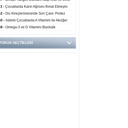
ini Artırıyor
23 -
Çocuklarda Karın Ağrısını İhmal Etmeyin:
disit Habercisi Olabilir
42 -
Diz Kireçlenmesinde Son Çare: Protez
iyatı İle Yaşam Kalitesi Artıyor
40 -
Astımlı Çocuklarda A Vitamini ile Akciğer
mi Arasında Bağlantı Bulundu
38 -
Omega-3 ve D Vitamini Biyolojik
anmayı Yavaşlatabilir
TÖRÜN SEÇTİKLERİ