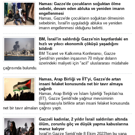
Hamas: Gazze'de çocukların soğuktan ölme
sebebi, devam eden abluka ve yeniden imarın
engellenmesi
Hamas, Gazze'de çocukların soğuktan ölmesinin
sebebinin, İsrail'in uyguladığı abluka ve yeniden
imarın engellenmesi olduğunu belirtti.
BM, İsrail'in saldırdığı Gazze'nin kayıtlardaki en
hızlı ve yıkıcı ekonomik çöküşü yaşadığını
bildirdi
BM Ticaret ve Kalkınma Konferansı, Gazze
Şeridi'nin yeniden inşasının 70 milyar doların
üzerindeki maliyeti için "acil" uluslararası müdahale
çağrısında bulundu.
Hamas, Arap Birliği ve İİT'yi, Gazze'de artan
insani felaket konusunda net bir tavır almaya
çağırdı
Hamas, Arap Birliği ve İslam İşbirliği Teşkilatı'na
(İİT), Gazze Şeridi'nde yağmur mevsiminin
başlamasıyla birlikte artan insani felaket konusunda
net bir tavır almaları çağrısı yaptı.
Gazzeli kadınlar, 2 yıldır İsrail saldırıları altında
ölüm, zorunlu göç ve düşük yapma kabuslarına
maruz kalıyor
İsrail’in Gazze Şeridi’nde 8 Ekim 2023'ten bu yana