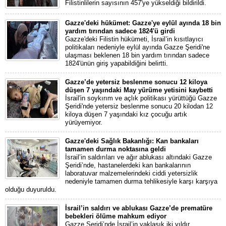
Filistinlilerin sayısının 457'ye yükseldiği bildirildi.
Gazze'deki hükümet: Gazze'ye eylül ayında 18 bin
yardım tırından sadece 1824'ü girdi
Gazze'deki Filistin hükümeti, İsrail’in kısıtlayıcı
politikaları nedeniyle eylül ayında Gazze Şeridi'ne
ulaşması beklenen 18 bin yardım tırından sadece
1824'ünün giriş yapabildiğini belirtti.
Gazze’de yetersiz beslenme sonucu 12 kiloya
düşen 7 yaşındaki May yürüme yetisini kaybetti
İsrail'in soykırım ve açlık politikası yürüttüğü Gazze
Şeridi'nde yetersiz beslenme sonucu 20 kilodan 12
kiloya düşen 7 yaşındaki kız çocuğu artık
yürüyemiyor.
Gazze'deki Sağlık Bakanlığı: Kan bankaları
tamamen durma noktasına geldi
İsrail’in saldırıları ve ağır ablukası altındaki Gazze
Şeridi’nde, hastanelerdeki kan bankalarının
laboratuvar malzemelerindeki ciddi yetersizlik
nedeniyle tamamen durma tehlikesiyle karşı karşıya
olduğu duyuruldu.
İsrail’in saldırı ve ablukası Gazze’de prematüre
bebekleri ölüme mahkum ediyor
Gazze Şeridi’nde İsrail’in yaklaşık iki yıldır