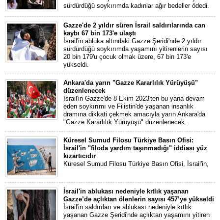
sürdürdüğü soykırımda kadınlar ağır bedeller ödedi.
Gazze'de 2 yıldır süren İsrail saldırılarında can
kaybı 67 bin 173'e ulaştı
İsrail'in abluka altındaki Gazze Şeridi'nde 2 yıldır
sürdürdüğü soykırımda yaşamını yitirenlerin sayısı
20 bin 179'u çocuk olmak üzere, 67 bin 173'e
yükseldi.
Ankara'da yarın "Gazze Kararlılık Yürüyüşü"
düzenlenecek
İsrail'in Gazze'de 8 Ekim 2023'ten bu yana devam
eden soykırımı ve Filistin'de yaşanan insanlık
dramına dikkati çekmek amacıyla yarın Ankara'da
"Gazze Kararlılık Yürüyüşü" düzenlenecek.
Küresel Sumud Filosu Türkiye Basın Ofisi:
İsrail'in "filoda yardım taşınmadığı" iddiası yüz
kızartıcıdır
Küresel Sumud Filosu Türkiye Basın Ofisi, İsrail'in,
İsrail'in ablukası nedeniyle kıtlık yaşanan
Gazze’de açlıktan ölenlerin sayısı 457’ye yükseldi
İsrail'in saldırıları ve ablukası nedeniyle kıtlık
yaşanan Gazze Şeridi'nde açlıktan yaşamını yitiren