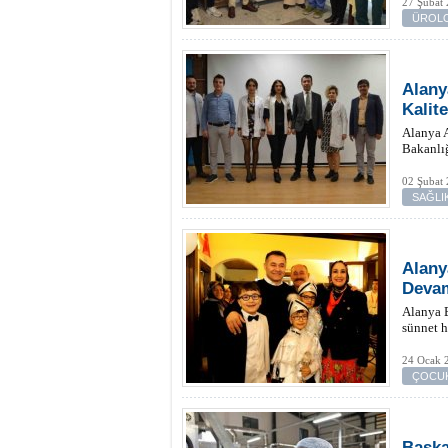
27 Şubat 
ÜROLO
Alany
Kalite
Alanya A
Bakanlığ
02 Şubat
SAĞLI
Alany
Deva
Alanya B
sünnet h
24 Ocak 
ÇOCUK
Başka