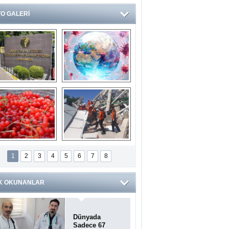
O GALERİ
Ve burası da bir 
14 soruda 
devlet hastanesi
Koronavirüs 
hakkında kendinizi 
test edin...
ilaburu meyvesi 
Endonezya’daki 
anserden koruyor
deprem: Ölü sayısı 
1
2
3
4
5
6
7
8
bin 203'e yükseldi
K OKUNANLAR
Dünyada
Sadece 67