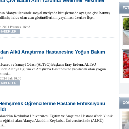
na Çivi Batan Atın Yardıma Veteriner Hekimler
u
FOT
nın Alanya ilçesinde sosyal medyada bir işletmede ayağına çivi batmış
edilmiş halde olan atın görüntülerinin yayılması üzerine İlçe...
n 2024 Pazartesi 16:43
 HABERLERİ
’dan Alkü Araştırma Hastanesine Yoğun Bakım
si
Ticaret ve Sanayi Odası (ALTSO) Başkanı Eray Erdem, ALTSO
nde Alanya Eğitim ve Araştırma Hastanesi'ne yapılacak olan yoğun
itesi...
2024 Salı 16:38
G
 HABERLERİ
k
Hemşirelik Öğrencilerine Hastane Enfeksiyonu
ÇO
ldı
laaddin Keykubat Üniversitesi Eğitim ve Araştırma Hastanesi'nde klinik
a eğitimi alan Alanya Alaaddin Keykubat Üniversitesinde (ALKÜ)
ik...