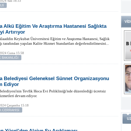
2024 Salı 16:33
Jİ
Dr
Tü
Zo
VİD
a Alkü Eğitim Ve Araştırma Hastanesi Sağlıkta
Av
yi Artırıyor
He
Ç
laaddin Keykubat Üniversitesi Eğitim ve Araştırma Hastanesi, Sağlık
Ön
ı tarafından yapılan Kalite Hizmet Standartları değerlendirilmesini...
Me
 2024 Cuma 15:58
Fa
K BAKANLIĞI
(m
ve
Di
m
Pr
a Belediyesi Geleneksel Sünnet Organizasyonu
m Ediyor
elediyesi'nin Tevfik Hoca Evi Polikliniği'nde düzenlediği ücretsiz
Pr
izmetleri devam ediyor.
İ
Ko
ar
Öğ
ko
2024 Çarşamba 15:18
 CERRAHİSİ
Dy
U
Da
ar
n Yücel’den Alaiye Su Açıklaması