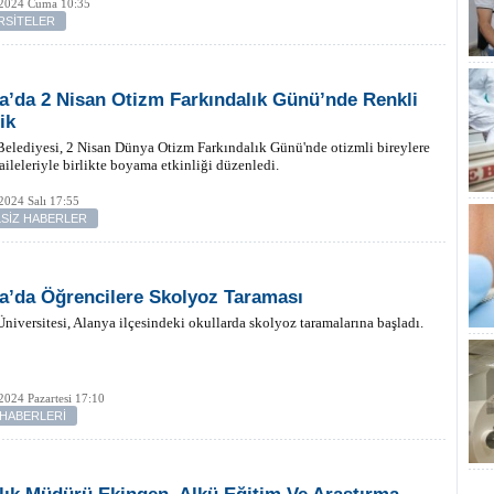
 2024 Cuma 10:35
RSİTELER
a’da 2 Nisan Otizm Farkındalık Günü’nde Renkli
ik
elediyesi, 2 Nisan Dünya Otizm Farkındalık Günü'nde otizmli bireylere
aileleriyle birlikte boyama etkinliği düzenledi.
2024 Salı 17:55
SİZ HABERLER
a’da Öğrencilere Skolyoz Taraması
niversitesi, Alanya ilçesindeki okullarda skolyoz taramalarına başladı.
2024 Pazartesi 17:10
 HABERLERİ