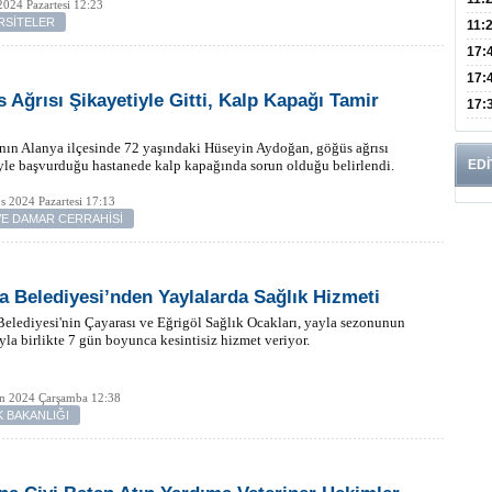
024 Pazartesi 12:23
RSİTELER
Risk
11:
Apan
17:
Amel
17:
 Ağrısı Şikayetiyle Gitti, Kalp Kapağı Tamir
Hac
17:
Yaşl
nın Alanya ilçesinde 72 yaşındaki Hüseyin Aydoğan, göğüs ağrısı
yle başvurduğu hastanede kalp kapağında sorun olduğu belirlendi.
EDİ
s 2024 Pazartesi 17:13
VE DAMAR CERRAHİSİ
a Belediyesi’nden Yaylalarda Sağlık Hizmeti
elediyesi'nin Çayarası ve Eğrigöl Sağlık Ocakları, yayla sezonunun
yla birlikte 7 gün boyunca kesintisiz hizmet veriyor.
an 2024 Çarşamba 12:38
K BAKANLIĞI