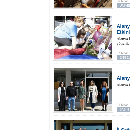
05 Nisan
ÜNİVE
Alany
Etkinl
Alanya B
yönelik 
02 Nisan 
ENGEL
Alany
Alanya Ü
01 Nisan 
BASIN