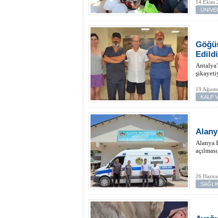
14 Ekim 2
ÜNİVE
Göğüs
Edildi
Antalya'
şikayeti
19 Ağusto
KALP 
Alany
Alanya B
açılması
26 Hazir
SAĞLI