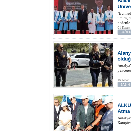
Bakan
Ünive
"Bu mede
ümidi, d
nedenle
01 Kasım
SAĞLI
Alany
olduğ
Antalya'
penceres
16 Nisan
BASIN
ALKÜ 
Atma 
Antalya'
Kampüsü