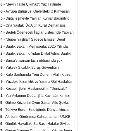
ata Tutundu
edilen Hastaya 9'uncu Çağrıda Nakil Yapıldı
53 -
"Beyin Tatile Çıkmaz": Yaz Tatilinde
nilenlerin Yüzde 39'u Unutulabiliyor
50 -
Avrupa Birliği Jel Ojelerdeki O Kimyasalı
kladı: Kısırlık ve Alerji Riski Uyarısı
45 -
Dijitalleşmeyle Yayılan Kumar Bağımlılığı
i ve Aileyi Yıkıma Uğratıyor
10 -
Orta Yaştaki Üç Altın Kural Demanssız
mı 13 Yıl Uzatabiliyor
24 -
Bedeli Ödenecek İlaçlar Listesinde Yapılan
enlemeler Hakkında Duyuru 2026/30
34 -
"Süper Yaşlılar" Sadece Bilişsel Değil
ksel Olarak da Daha Sağlıklı Yaşıyor
28 -
Sağlık Bakanı Memişoğlu: 2025 Yılında
Bini Aşkın Kişiye Emzirme Eğitimi Verildi
28 -
Sağlık Bakanlığı'ndan Dijital Adım: Sağlıklı
at Merkezlerinde Uzaktan Sağlık Hizmeti
16 -
Bursa’yı sarsan taciz iddiasında şok
ladı
şme!
09 -
Yüksek Sıcaklık Sürüş Güvenliğini
ürüyor: 40 Derecede Güvenli Sürüş Süresi 53
00 -
Kalp Sağlığında Yeni Dönem: Akıllı Klozet
kaya İniyor
ağı 30 Saniyede Ritim Bozukluğunu Tespit
39 -
Yüzdeki Kızarıklık ve Yanma Gül Hastalığı
yor
asea) Belirtisi Olabilir
29 -
Kocaeli Şehir Hastanesi'nin "Denizaltı"
ünümlü Ünitesi Hastalara Umut Oluyor
21 -
Yaz Aylarının Doğal Şifa Kaynağı: Kırmızı
eler Bağışıklığı ve Kalbi Koruyor
39 -
Gülme Krizlerini Oyun Sanan Aile Şokta:
Yaşındaki Çocuk 8 Kez Felç Geçirdi
36 -
Türkiye Burun Estetiğinde Dünya İkincisi
u
35 -
Afetlerin Görünmez Kahramanları: UMKE
 Kadrosuyla Görev Başında
29 -
Günlük Hayattaki Bu Basit Hatalar Sivilce
umunu Tetikliyor
27 -
Orman Yangını Dumanı Kalp Krizi ve İnme