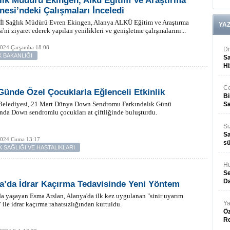
ğlık Müdürü Ekingen, Alkü Eğitim Ve Araştırma
nesi’ndeki Çalışmaları İnceledi
 İl Sağlık Müdürü Evren Ekingen, Alanya ALKÜ Eğitim ve Araştırma
YA
i'ni ziyaret ederek yapılan yenilikleri ve genişletme çalışmalarını...
2024 Çarşamba 18:08
Dr
K BAKANLIĞI
Sa
Hi
Ce
Günde Özel Çocuklarla Eğlenceli Etkinlik
Bi
Belediyesi, 21 Mart Dünya Down Sendromu Farkındalık Günü
Sa
da Down sendromlu çocukları at çiftliğinde buluşturdu.
Si
Sa
2024 Cuma 13:17
sü
 SAĞLIĞI VE HASTALIKLARI
Hu
Se
Da
a’da İdrar Kaçırma Tedavisinde Yeni Yöntem
a yaşayan Esma Arslan, Alanya'da ilk kez uygulanan "sinir uyarım
Ya
" ile idrar kaçırma rahatsızlığından kurtuldu.
Öz
R