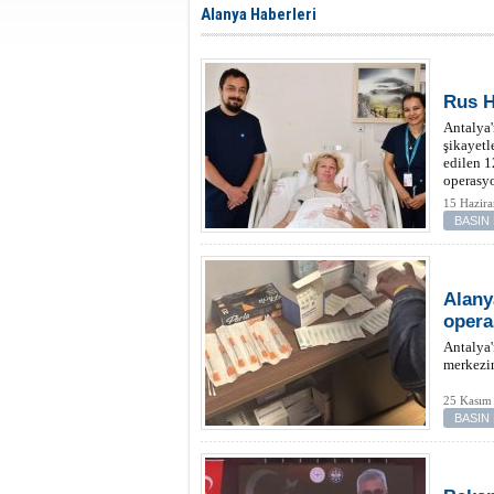
Alanya Haberleri
Rus H
Antalya'
şikayetl
edilen 1
operasyo
15 Hazira
BASIN
Alany
oper
Antalya'
merkezi
25 Kasım 
BASIN