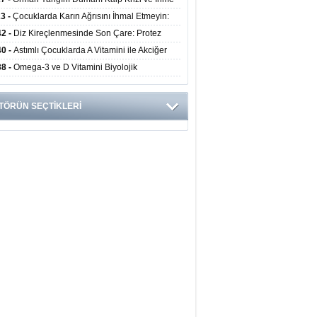
ini Artırıyor
23 -
Çocuklarda Karın Ağrısını İhmal Etmeyin:
disit Habercisi Olabilir
42 -
Diz Kireçlenmesinde Son Çare: Protez
iyatı İle Yaşam Kalitesi Artıyor
40 -
Astımlı Çocuklarda A Vitamini ile Akciğer
mi Arasında Bağlantı Bulundu
38 -
Omega-3 ve D Vitamini Biyolojik
anmayı Yavaşlatabilir
TÖRÜN SEÇTİKLERİ