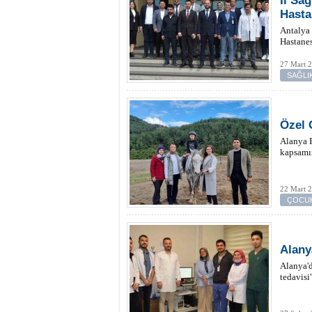
İl Sa
Hasta
Antalya
Hastanes
27 Mart 
SAĞLI
Özel 
Alanya 
kapsamın
22 Mart 
ÇOCUK
Alany
Alanya'd
tedavisi