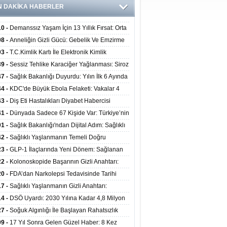
N DAKİKA HABERLER
10 -
Demanssız Yaşam İçin 13 Yıllık Fırsat: Orta
aki Yaşam Tarzı Beyin Sağlığını Belirliyor
08 -
Anneliğin Gizli Gücü: Gebelik Ve Emzirme
lojik Dayanıklılığı Artırabilir Mi?
03 -
T.C.Kimlik Kartı İle Elektronik Kimlik
rulama Yöntemi (Biyometrik Kimlik Doğrulama
39 -
Sessiz Tehlike Karaciğer Yağlanması: Siroz
emi) 07.08.2026
alp Krizine Davetiye Çıkarıyor!
47 -
Sağlık Bakanlığı Duyurdu: Yılın İlk 6 Ayında
inden Fazla Hasta Hiperbarik Oksijen Tedavisi
44 -
KDC'de Büyük Ebola Felaketi: Vakalar 4
 Aştı, Virüste Mutasyon Şüphesi!
43 -
Diş Eti Hastalıkları Diyabet Habercisi
ilir: Ağız Sağlığı Ve Şeker Arasındaki Çift Yönlü
41 -
Dünyada Sadece 67 Kişide Var: Türkiye’nin
Kanıtlandı
 Bundgaard Sendromu Vakası Diyarbakır’da
01 -
Sağlık Bakanlığı'ndan Dijital Adım: Sağlıklı
is Edildi
at Merkezlerinde Uzaktan Danışmanlık Dönemi
42 -
Sağlıklı Yaşlanmanın Temeli Doğru
ladı
enmeden Geçiyor: İleri Yaşta Hangi Besin
23 -
GLP-1 İlaçlarında Yeni Dönem: Sağlanan
erine İhtiyaç Duyuluyor?
alar Yalnızca Kilo Kaybıyla Sınırlı Değil
22 -
Kolonoskopide Başarının Gizli Anahtarı:
rsiz Bağırsak Temizliği Poliplerin Gözden
20 -
FDA’dan Narkolepsi Tedavisinde Tarihi
masına Neden Oluyor
: Oreksin Sistemini Hedefleyen İlk İlaç
17 -
Sağlıklı Yaşlanmanın Gizli Anahtarı:
lanıma Sunuldu
nli Kuvvet Antrenmanı Kas Ve Kemik Sağlığını
14 -
DSÖ Uyardı: 2030 Yılına Kadar 4,8 Milyon
uyor
ire ve Ebe Açığı Oluşabilir
27 -
Soğuk Algınlığı İle Başlayan Rahatsızlık
ciğer Yetmezliği Çıktı: 17 Yıl Sonra Nakille
09 -
17 Yıl Sonra Gelen Güzel Haber: 8 Kez