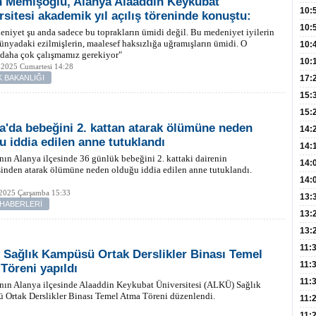
 Memişoğlu, Alanya Alaaddin Keykubat
Hay
Redd
10:
rsitesi akademik yıl açılış töreninde konuştu:
Öğre
10:
niyet şu anda sadece bu toprakların ümidi değil. Bu medeniyet iyilerin
ünyadaki ezilmişlerin, maalesef haksızlığa uğramışların ümidi. O
Yasa
10:
 daha çok çalışmamız gerekiyor"
Beyn
10:
 2025 Cumartesi 14:28
Yaşa
K BAKANLIĞI
17:
Düz
15:
Fizi
15:
a'da bebeğini 2. kattan atarak ölümüne neden
300 
14:
u iddia edilen anne tutuklandı
Hay
14:
nın Alanya ilçesinde 36 günlük bebeğini 2. kattaki dairenin
Baş
geli
14:
inden atarak ölümüne neden olduğu iddia edilen anne tutuklandı.
Düş
14:
 2025 Çarşamba 15:33
Daki
Kap
13:
 HABERLERİ
Edi
(Roz
13:
Gör
13:
Meyv
11:
Sağlık Kampüsü Ortak Derslikler Binası Temel
3,5 
11:
Töreni yapıldı
Old
11:
nın Alanya ilçesinde Alaaddin Keykubat Üniversitesi (ALKÜ) Sağlık
 Ortak Derslikler Binası Temel Atma Töreni düzenlendi.
Dev
11:
Oluş
11: