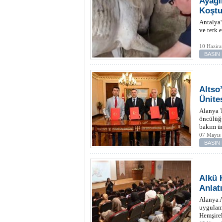
Ayağı
Koşt
Antalya'
ve terk 
10 Hazira
BASIN
Altso
Ünite
Alanya 
öncülüğü
bakım ün
07 Mayıs 
BASIN
Alkü 
Anlatı
Alanya A
uygulam
Hemşirel