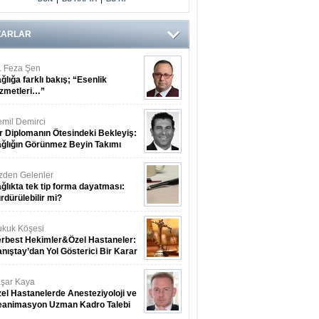
Oksijen
Tedavisi Aldı
ZARLAR
. Feza Şen
ğlığa farklı bakış; “Esenlik
zmetleri…”
mil Demirci
r Diplomanın Ötesindeki Bekleyiş:
ğlığın Görünmez Beyin Takımı
zden Gelenler
ğlıkta tek tip forma dayatması:
rdürülebilir mi?
kuk Köşesi
rbest Hekimler&Özel Hastaneler:
nıştay’dan Yol Gösterici Bir Karar
şar Kaya
el Hastanelerde Anesteziyoloji ve
eanimasyon Uzman Kadro Talebi