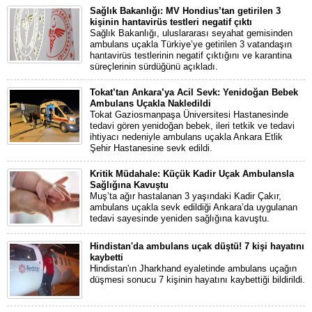
Sağlık Bakanlığı: MV Hondius’tan getirilen 3
kişinin hantavirüs testleri negatif çıktı
Sağlık Bakanlığı, uluslararası seyahat gemisinden
ambulans uçakla Türkiye’ye getirilen 3 vatandaşın
hantavirüs testlerinin negatif çıktığını ve karantina
süreçlerinin sürdüğünü açıkladı.
Tokat’tan Ankara’ya Acil Sevk: Yenidoğan Bebek
Ambulans Uçakla Nakledildi
Tokat Gaziosmanpaşa Üniversitesi Hastanesinde
tedavi gören yenidoğan bebek, ileri tetkik ve tedavi
ihtiyacı nedeniyle ambulans uçakla Ankara Etlik
Şehir Hastanesine sevk edildi.
Kritik Müdahale: Küçük Kadir Uçak Ambulansla
Sağlığına Kavuştu
Muş’ta ağır hastalanan 3 yaşındaki Kadir Çakır,
ambulans uçakla sevk edildiği Ankara’da uygulanan
tedavi sayesinde yeniden sağlığına kavuştu.
Hindistan'da ambulans uçak düştü! 7 kişi hayatını
kaybetti
Hindistan'ın Jharkhand eyaletinde ambulans uçağın
düşmesi sonucu 7 kişinin hayatını kaybettiği bildirildi.