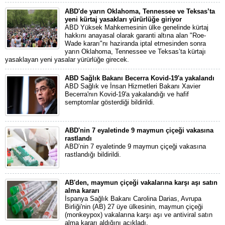
ABD'de yarın Oklahoma, Tennessee ve Teksas’ta
yeni kürtaj yasakları yürürlüğe giriyor
ABD Yüksek Mahkemesinin ülke genelinde kürtaj
hakkını anayasal olarak garanti altına alan "Roe-
Wade kararı"nı haziranda iptal etmesinden sonra
yarın Oklahoma, Tennessee ve Teksas’ta kürtajı
yasaklayan yeni yasalar yürürlüğe girecek.
ABD Sağlık Bakanı Becerra Kovid-19'a yakalandı
ABD Sağlık ve İnsan Hizmetleri Bakanı Xavier
Becerra'nın Kovid-19'a yakalandığı ve hafif
semptomlar gösterdiği bildirildi.
ABD'nin 7 eyaletinde 9 maymun çiçeği vakasına
rastlandı
ABD’nin 7 eyaletinde 9 maymun çiçeği vakasına
rastlandığı bildirildi.
AB'den, maymun çiçeği vakalarına karşı aşı satın
alma kararı
İspanya Sağlık Bakanı Carolina Darias, Avrupa
Birliği'nin (AB) 27 üye ülkesinin, maymun çiçeği
(monkeypox) vakalarına karşı aşı ve antiviral satın
alma kararı aldığını açıkladı.