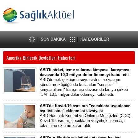
SON DAKİKA
KATEGORİLER
Amerika Birlesik Devletleri Haberleri
ABD'li şirket, içme sularına kimyasal karışması
davasında 10,3 milyar dolar ödemeyi kabul etti
ABD’de pek çok içme suyu sistemine yangın
söndürme köpüğünde kullanılan "sonsuz
kimyasalların" karışması davasında kimya şirketi
"3M" 10,3 milyar dolar ödemeyi kabul etti.
ABD'de Kovid-19 aşısının "çocuklara uygulanan
aşı listesine" eklenmesi tavsiyesi
ABD Hastalık Kontrol ve Önleme Merkezleri (CDC),
Kovid-19 aşısını, çocukların ve yetişkinlerin aşı
takvimine ekleme kararı aldı.
ABD'nin Florida eyaletinde et yiyen bakteri