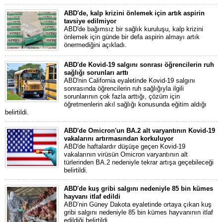
ABD'de, kalp krizini önlemek için artık aspirin
tavsiye edilmiyor
ABD'de bağımsız bir sağlık kuruluşu, kalp krizini
önlemek için günde bir defa aspirin almayı artık
önermediğini açıkladı.
ABD'de Kovid-19 salgını sonrası öğrencilerin ruh
sağlığı sorunları arttı
ABD'nin California eyaletinde Kovid-19 salgını
sonrasında öğrencilerin ruh sağlığıyla ilgili
sorunlarının çok fazla arttığı, çözüm için
öğretmenlerin akıl sağlığı konusunda eğitim aldığı
belirtildi.
ABD'de Omicron'un BA.2 alt varyantının Kovid-19
vakalarını artırmasından korkuluyor
ABD'de haftalardır düşüşe geçen Kovid-19
vakalarının virüsün Omicron varyantının alt
türlerinden BA.2 nedeniyle tekrar artışa geçebileceği
belirtildi.
ABD'de kuş gribi salgını nedeniyle 85 bin kümes
hayvanı itlaf edildi
ABD’nin Güney Dakota eyaletinde ortaya çıkan kuş
gribi salgını nedeniyle 85 bin kümes hayvanının itlaf
edildiği belirtildi.