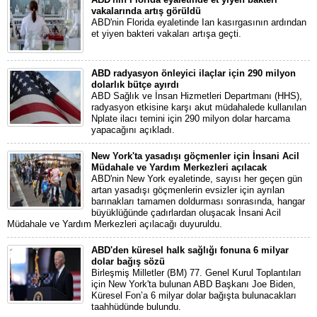
vakalarında artış görüldü
ABD'nin Florida eyaletinde Ian kasırgasının ardından
et yiyen bakteri vakaları artışa geçti.
ABD radyasyon önleyici ilaçlar için 290 milyon
dolarlık bütçe ayırdı
ABD Sağlık ve İnsan Hizmetleri Departmanı (HHS),
radyasyon etkisine karşı akut müdahalede kullanılan
Nplate ilacı temini için 290 milyon dolar harcama
yapacağını açıkladı.
New York'ta yasadışı göçmenler için İnsani Acil
Müdahale ve Yardım Merkezleri açılacak
ABD'nin New York eyaletinde, sayısı her geçen gün
artan yasadışı göçmenlerin evsizler için ayrılan
barınakları tamamen doldurması sonrasında, hangar
büyüklüğünde çadırlardan oluşacak İnsani Acil
Müdahale ve Yardım Merkezleri açılacağı duyuruldu.
ABD'den küresel halk sağlığı fonuna 6 milyar
dolar bağış sözü
Birleşmiş Milletler (BM) 77. Genel Kurul Toplantıları
için New York'ta bulunan ABD Başkanı Joe Biden,
Küresel Fon’a 6 milyar dolar bağışta bulunacakları
taahhüdünde bulundu.