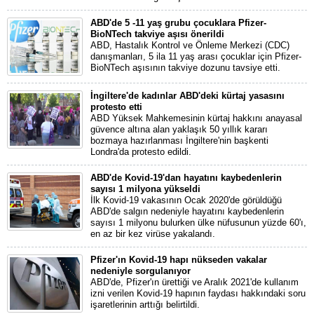
ABD'de 5 -11 yaş grubu çocuklara Pfizer-
BioNTech takviye aşısı önerildi
ABD, Hastalık Kontrol ve Önleme Merkezi (CDC)
danışmanları, 5 ila 11 yaş arası çocuklar için Pfizer-
BioNTech aşısının takviye dozunu tavsiye etti.
İngiltere'de kadınlar ABD'deki kürtaj yasasını
protesto etti
ABD Yüksek Mahkemesinin kürtaj hakkını anayasal
güvence altına alan yaklaşık 50 yıllık kararı
bozmaya hazırlanması İngiltere'nin başkenti
Londra'da protesto edildi.
ABD'de Kovid-19'dan hayatını kaybedenlerin
sayısı 1 milyona yükseldi
İlk Kovid-19 vakasının Ocak 2020'de görüldüğü
ABD'de salgın nedeniyle hayatını kaybedenlerin
sayısı 1 milyonu bulurken ülke nüfusunun yüzde 60'ı,
en az bir kez virüse yakalandı.
Pfizer'ın Kovid-19 hapı nükseden vakalar
nedeniyle sorgulanıyor
ABD'de, Pfizer'ın ürettiği ve Aralık 2021'de kullanım
izni verilen Kovid-19 hapının faydası hakkındaki soru
işaretlerinin arttığı belirtildi.