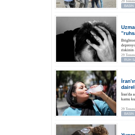
29 Temmu
BASIN
Uzman
"ruhs
Brighton
depresyo
riskinin
29 Temmu
RUH S
İran'ı
dairel
İran'da 
kamu kur
29 Temmu
BASIN