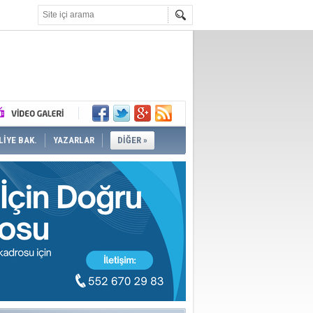
İYE BAK.
YAZARLAR
DİĞER »