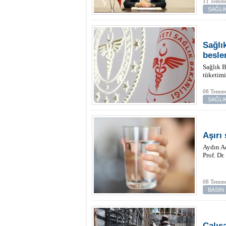
11 Temmu
SAĞLI
Sağlı
besle
Sağlık B
tüketim
08 Temmu
SAĞLI
Aşırı
Aydın Ad
Prof. Dr
08 Temmu
BASIN
Çalış