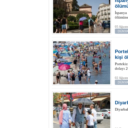
İspan
ölümü
İspanya 
ölümüne
05 Ağusto
DÜNYA
Porte
kişi ö
Portekiz
dolayı 2
02 Ağusto
DÜNYA
Diyar
Diyarbak