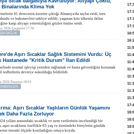
ya Sıcak dalgasıyla Kavruluyor: Altyapı Çöktü,
Hac
17:
Binalarında Klima Yok
Yaşl
17:
relerin 41 derecenin üzerine çıktığı Almanya'da raylar eridi, tren
i durdu ve bakımevleri tahliye edildi; yaşanan kriz ülkenin iklim
Müd
17:
iğine karşı altyapı yetersizliğini gözler önüne serdi.
Yaln
17:
z 2026 Çarşamba 17:36
Şeke
DA SAĞLIK
16:
Edi
Risk
16:
İns
11:
tere'de Aşırı Sıcaklar Sağlık Sistemini Vurdu: Üç
Uzm
11:
 Hastanede "Kritik Durum" İlan Edildi
Yıll
11:
elinde normal işleyişi yeniden sağlamak ve hasta güvenliğini korumak
Enfe
11:
il tedbirlerin devreye sokulduğu bildirildi.
Haz
11:
n 2026 Pazartesi 18:01
Akc
11:
 HABERLERİ
Açık
11:
Edil
11:
Oğl
17:
ırma: Aşırı Sıcaklar Yaşlıların Günlük Yaşamını
Büyü
16:
ek Daha Fazla Zorluyor
Kiş
16:
4 yılları arasındaki sıcaklık ve nem verilerinin incelendiği bir
a, aşırı sıcakların özellikle 65 yaş ve üzerindeki bireylerin günlük
Dem
16:
lerini önemli ölçüde kısıtladığını ortaya koydu.
Tutm
15: