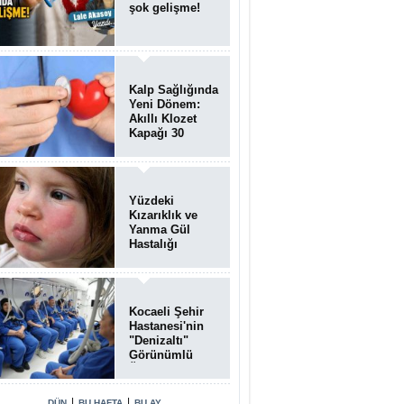
şok gelişme!
Kalp Sağlığında
Yeni Dönem:
Akıllı Klozet
Kapağı 30
Saniyede Ritim
Bozukluğunu
Tespit Ediyor
Yüzdeki
Kızarıklık ve
Yanma Gül
Hastalığı
(Rozasea)
Belirtisi Olabilir
Kocaeli Şehir
Hastanesi'nin
"Denizaltı"
Görünümlü
Ünitesi
Hastalara Umut
Oluyor
|
|
DÜN
BU HAFTA
BU AY