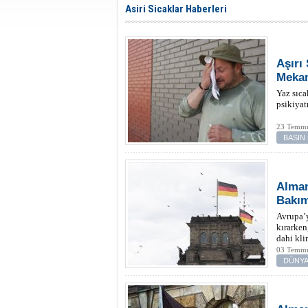
Asiri Sicaklar Haberleri
Aşırı
Mekan
Yaz sıcak
psikiyatr
23 Temmu
BASIN
Alman
Bakım
Avrupa’y
kırarken
dahi kli
03 Temmu
DÜNYA