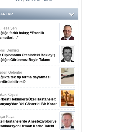
ZARLAR
. Feza Şen
ğlığa farklı bakış; “Esenlik
zmetleri…”
mil Demirci
r Diplomanın Ötesindeki Bekleyiş:
ğlığın Görünmez Beyin Takımı
zden Gelenler
ğlıkta tek tip forma dayatması:
rdürülebilir mi?
kuk Köşesi
rbest Hekimler&Özel Hastaneler:
nıştay’dan Yol Gösterici Bir Karar
şar Kaya
el Hastanelerde Anesteziyoloji ve
eanimasyon Uzman Kadro Talebi