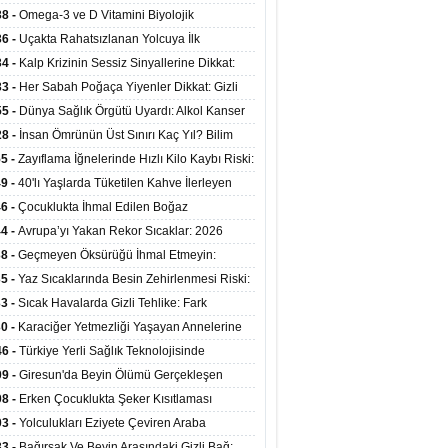
mi Arasında Bağlantı Bulundu
38 -
Omega-3 ve D Vitamini Biyolojik
anmayı Yavaşlatabilir
36 -
Uçakta Rahatsızlanan Yolcuya İlk
ahale Sağlık Bakanı Memişoğlu'ndan Geldi
34 -
Kalp Krizinin Sessiz Sinyallerine Dikkat:
ızca Göğüs Ağrısıyla Gelmiyor
33 -
Her Sabah Poğaça Yiyenler Dikkat: Gizli
r ve Yağ Yükü Kalbi ve Bağırsakları Tehdit
55 -
Dünya Sağlık Örgütü Uyardı: Alkol Kanser
yor
ini Doğrudan Artırıyor
28 -
İnsan Ömrünün Üst Sınırı Kaç Yıl? Bilim
anlarından Yeni Yaşam Süresi Modeli
55 -
Zayıflama İğnelerinde Hızlı Kilo Kaybı Riski:
anlar Hekim Kontrolü Şart Diyor
49 -
40'lı Yaşlarda Tüketilen Kahve İlerleyen
arda Zihinsel ve Fiziksel Sağlığı Koruyor
46 -
Çocuklukta İhmal Edilen Boğaz
ksiyonu İleride Kalp Kapağını Bozabiliyor
44 -
Avrupa’yı Yakan Rekor Sıcaklar: 2026
iran Ayında 10 Binden Fazla Can Kaybı
38 -
Geçmeyen Öksürüğü İhmal Etmeyin:
iğer Korunarak Tümörden Kurtuldu
35 -
Yaz Sıcaklarında Besin Zehirlenmesi Riski:
ta Kalan Gıdalara Dikkat
33 -
Sıcak Havalarda Gizli Tehlike: Fark
meyen Sıvı Kaybı Organları Tehdit Ediyor
30 -
Karaciğer Yetmezliği Yaşayan Annelerine
undan Hayat Veren Doku Nakli
46 -
Türkiye Yerli Sağlık Teknolojisinde
yor: 40 Ülkeye Solunum Cihazı İhraç Ediliyor
09 -
Giresun'da Beyin Ölümü Gerçekleşen
inin Organları 4 Hastaya Yaşam Umudu Oldu
08 -
Erken Çocuklukta Şeker Kısıtlaması
ans Riskini Yüzde 23 Azaltıyor
03 -
Yolculukları Eziyete Çeviren Araba
asına Karşı Etkili Önlemler
33 -
Bağırsak Ve Beyin Arasındaki Gizli Bağ: