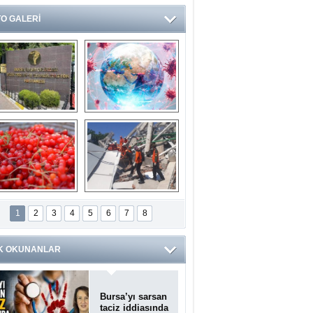
O GALERİ
Ve burası da bir 
14 soruda 
devlet hastanesi
Koronavirüs 
hakkında kendinizi 
test edin...
ilaburu meyvesi 
Endonezya’daki 
anserden koruyor
deprem: Ölü sayısı 
1
2
3
4
5
6
7
8
bin 203'e yükseldi
K OKUNANLAR
Bursa’yı sarsan
taciz iddiasında