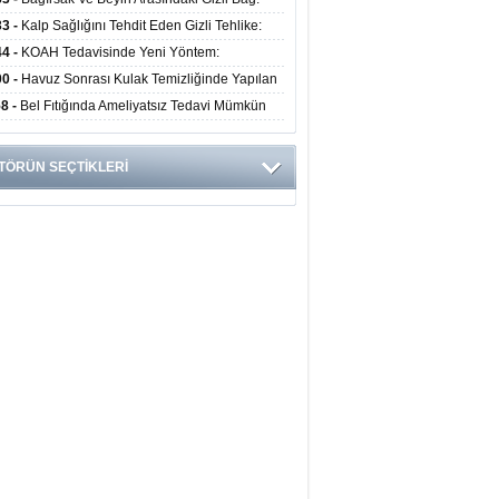
obiyota Ruh Sağlığını Nasıl Etkiliyor?
33 -
Kalp Sağlığını Tehdit Eden Gizli Tehlike:
ük Alışkanlıklar Riski Artırıyor
44 -
KOAH Tedavisinde Yeni Yöntem:
nkoskopik Balon Uygulaması Alevlenmeleri
00 -
Havuz Sonrası Kulak Temizliğinde Yapılan
tıyor
ata Enfeksiyon Riskini Artırıyor
58 -
Bel Fıtığında Ameliyatsız Tedavi Mümkün
 Uzmanından Önemli Uyarılar
TÖRÜN SEÇTİKLERİ