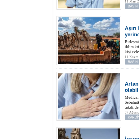
11 Mart 
BASIN
Aşırı 
yerin
Birleşm
iklim kr
kişi evl
11 Kasım 
BASIN
Artan
olabil
Medicana
Sebahatt
takdirde 
07 Ağust
KARDİ