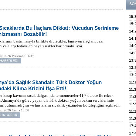
SO
15:
Fizi
15:
 Sıcaklarda Bu İlaçlara Dikkat: Vücudun Serinleme
300 
14:
izmasını Bozabilir!
Hay
14:
larının bastırmasıyla birlikte diüretikler, tansiyon ilaçları, bazı
Baş
geli
i ve alerji tedavileri hayati riskler barındırabiliyor.
14:
Düş
14:
z 2026 Perşembe 16:16
Daki
Kap
13:
 HABERLERİ
Edi
(Roz
13:
Gör
13:
ya’da Sağlık Skandalı: Türk Doktor Yoğun
Meyv
11:
daki Klima Krizini İfşa Etti!
3,5 
11:
ı kasıp kavuran sıcak dalgasında termometreler 41,7 derece ile rekor
Old
11:
, Almanya’da görev yapan bir Türk doktor, yoğun bakım servislerinde
Dev
11:
ma bulunmadığını ve hastaların sıcaklık yüzünden kötüleştiğini açıkladı.
z 2026 Cuma 10:30
Oluş
11:
DA SAĞLIK
Risk
11:
Apan
17:
Amel
17: