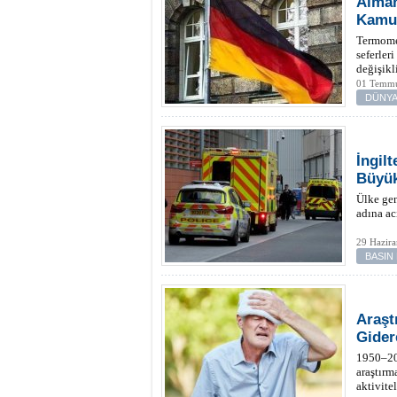
Alman
Kamu 
Termomet
seferler
değişikl
01 Temmu
DÜNYA
İngil
Büyük
Ülke gen
adına ac
29 Hazira
BASIN
Araşt
Gider
1950–202
araştırm
aktivite