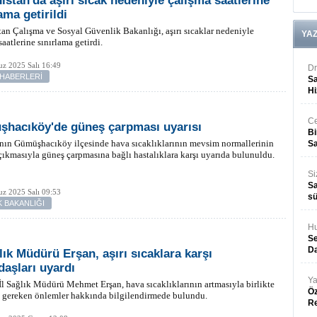
istan'da aşırı sıcak nedeniyle çalışma saatlerine
ama getirildi
an Çalışma ve Sosyal Güvenlik Bakanlığı, aşırı sıcaklar nedeniyle
YA
saatlerine sınırlama getirdi.
z 2025 Salı 16:49
Dr
 HABERLERİ
Sa
Hi
Ce
hacıköy'de güneş çarpması uyarısı
Bi
nın Gümüşhacıköy ilçesinde hava sıcaklıklarının mevsim normallerinin
Sa
çıkmasıyla güneş çarpmasına bağlı hastalıklara karşı uyarıda bulunuldu.
Si
Sa
z 2025 Salı 09:53
sü
K BAKANLIĞI
Hu
Se
Da
ğlık Müdürü Erşan, aşırı sıcaklara karşı
daşları uyardı
Ya
İl Sağlık Müdürü Mehmet Erşan, hava sıcaklıklarının artmasıyla birlikte
Öz
 gereken önlemler hakkında bilgilendirmede bulundu.
R