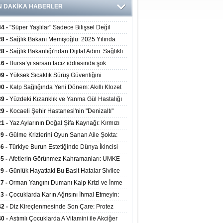
N DAKİKA HABERLER
34 -
"Süper Yaşlılar" Sadece Bilişsel Değil
ksel Olarak da Daha Sağlıklı Yaşıyor
28 -
Sağlık Bakanı Memişoğlu: 2025 Yılında
Bini Aşkın Kişiye Emzirme Eğitimi Verildi
28 -
Sağlık Bakanlığı'ndan Dijital Adım: Sağlıklı
at Merkezlerinde Uzaktan Sağlık Hizmeti
16 -
Bursa’yı sarsan taciz iddiasında şok
ladı
şme!
09 -
Yüksek Sıcaklık Sürüş Güvenliğini
ürüyor: 40 Derecede Güvenli Sürüş Süresi 53
00 -
Kalp Sağlığında Yeni Dönem: Akıllı Klozet
kaya İniyor
ağı 30 Saniyede Ritim Bozukluğunu Tespit
39 -
Yüzdeki Kızarıklık ve Yanma Gül Hastalığı
yor
asea) Belirtisi Olabilir
29 -
Kocaeli Şehir Hastanesi'nin "Denizaltı"
ünümlü Ünitesi Hastalara Umut Oluyor
21 -
Yaz Aylarının Doğal Şifa Kaynağı: Kırmızı
eler Bağışıklığı ve Kalbi Koruyor
39 -
Gülme Krizlerini Oyun Sanan Aile Şokta:
Yaşındaki Çocuk 8 Kez Felç Geçirdi
36 -
Türkiye Burun Estetiğinde Dünya İkincisi
u
35 -
Afetlerin Görünmez Kahramanları: UMKE
 Kadrosuyla Görev Başında
29 -
Günlük Hayattaki Bu Basit Hatalar Sivilce
umunu Tetikliyor
27 -
Orman Yangını Dumanı Kalp Krizi ve İnme
ini Artırıyor
23 -
Çocuklarda Karın Ağrısını İhmal Etmeyin:
disit Habercisi Olabilir
42 -
Diz Kireçlenmesinde Son Çare: Protez
iyatı İle Yaşam Kalitesi Artıyor
40 -
Astımlı Çocuklarda A Vitamini ile Akciğer