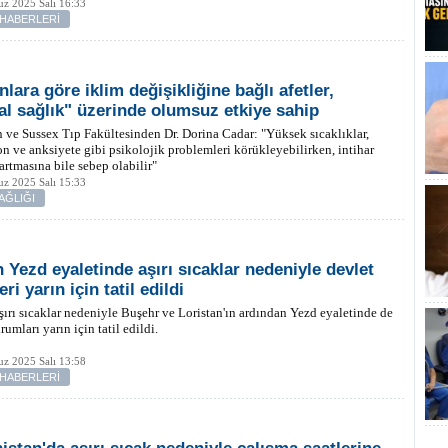
z 2025 Salı 16:33
 HABERLERİ
lara göre iklim değişikliğine bağlı afetler,
al sağlık" üzerinde olumsuz etkiye sahip
 ve Sussex Tıp Fakültesinden Dr. Dorina Cadar: "Yüksek sıcaklıklar,
n ve anksiyete gibi psikolojik problemleri körükleyebilirken, intihar
 artmasına bile sebep olabilir"
z 2025 Salı 15:33
AĞLIĞI
n Yezd eyaletinde aşırı sıcaklar nedeniyle devlet
eri yarın için tatil edildi
aşırı sıcaklar nedeniyle Buşehr ve Loristan'ın ardından Yezd eyaletinde de
umları yarın için tatil edildi.
z 2025 Salı 13:58
 HABERLERİ