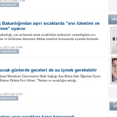
z 2025 Cuma 12:08
K BAKANLIĞI
Dr
Tü
Zo
VİD
k Bakanlığından aşırı sıcaklarda "sıvı tüketimi ve
Av
nme" uyarısı
He
Ç
akanlığı, yaz aylarında artan sıcaklıklar nedeniyle vatandaşlara sıvı
Ön
ine ve beslenme düzenine dikkat etmeleri konusunda uyarıda bulundu.
Me
z 2025 Salı 13:08
Fa
K BAKANLIĞI
(m
ve
Di
m
Pr
 sıcak günlerde geceleri de su içmek gerekebilir
nan Menderes Üniversitesi Halk Sağlığı Ana Bilim Dalı Öğretim Üyesi
. Emine Didem Evci Kiraz: "Nemin ve sıcaklığın arttığı,
Pr
İ
Ko
ar
Öğ
ko
z 2025 Salı 12:03
 HABERLERİ
Dy
U
Da
ar
anları aşırı sıcaklara karşı koruyacak