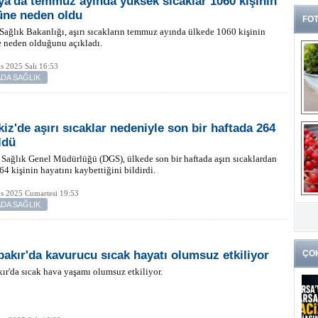
ya'da temmuz ayında yüksek sıcaklar 1060 kişinin
ne neden oldu
FOT
Sağlık Bakanlığı, aşırı sıcakların temmuz ayında ülkede 1060 kişinin
 neden olduğunu açıkladı.
s 2025 Salı 16:53
DA SAĞLIK
kiz'de aşırı sıcaklar nedeniyle son bir haftada 264
ldü
 Sağlık Genel Müdürlüğü (DGS), ülkede son bir haftada aşırı sıcaklardan
64 kişinin hayatını kaybettiğini bildirdi.
s 2025 Cumartesi 19:53
G
DA SAĞLIK
k
bakır'da kavurucu sıcak hayatı olumsuz etkiliyor
ÇO
ır'da sıcak hava yaşamı olumsuz etkiliyor.