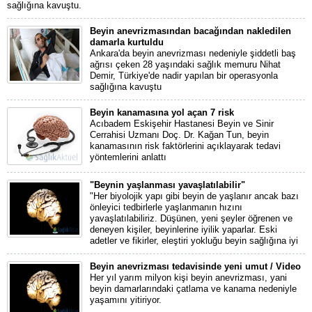
sağlığına kavuştu.
Beyin anevrizmasından bacağından nakledilen
damarla kurtuldu
Ankara'da beyin anevrizması nedeniyle şiddetli baş
ağrısı çeken 28 yaşındaki sağlık memuru Nihat
Demir, Türkiye'de nadir yapılan bir operasyonla
sağlığına kavuştu
Beyin kanamasına yol açan 7 risk
Acıbadem Eskişehir Hastanesi Beyin ve Sinir
Cerrahisi Uzmanı Doç. Dr. Kağan Tun, beyin
kanamasının risk faktörlerini açıklayarak tedavi
yöntemlerini anlattı
"Beynin yaşlanması yavaşlatılabilir"
"Her biyolojik yapı gibi beyin de yaşlanır ancak bazı
önleyici tedbirlerle yaşlanmanın hızını
yavaşlatılabiliriz. Düşünen, yeni şeyler öğrenen ve
deneyen kişiler, beyinlerine iyilik yaparlar. Eski
adetler ve fikirler, eleştiri yokluğu beyin sağlığına iyi
Beyin anevrizması tedavisinde yeni umut / Video
Her yıl yarım milyon kişi beyin anevrizması, yani
beyin damarlarındaki çatlama ve kanama nedeniyle
yaşamını yitiriyor.