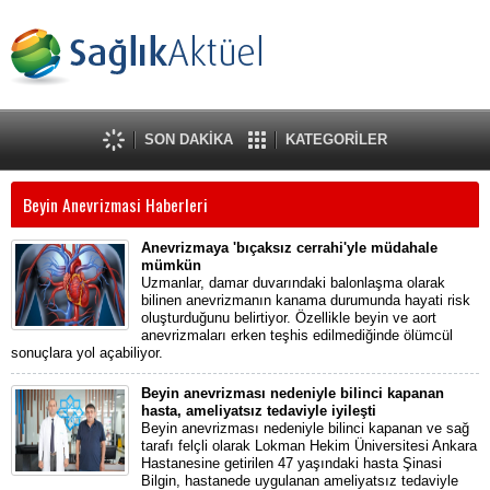
SON DAKİKA
KATEGORİLER
Beyin Anevrizmasi Haberleri
Anevrizmaya 'bıçaksız cerrahi'yle müdahale
mümkün
Uzmanlar, damar duvarındaki balonlaşma olarak
bilinen anevrizmanın kanama durumunda hayati risk
oluşturduğunu belirtiyor. Özellikle beyin ve aort
anevrizmaları erken teşhis edilmediğinde ölümcül
sonuçlara yol açabiliyor.
Beyin anevrizması nedeniyle bilinci kapanan
hasta, ameliyatsız tedaviyle iyileşti
Beyin anevrizması nedeniyle bilinci kapanan ve sağ
tarafı felçli olarak Lokman Hekim Üniversitesi Ankara
Hastanesine getirilen 47 yaşındaki hasta Şinasi
Bilgin, hastanede uygulanan ameliyatsız tedaviyle