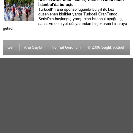
İstanbul'da buluştu
Turkcell'in ana sponsorluğunda bu yıl ilk kez
düzenlenen bisiklet yarışı Turkcell GranFondo
Serisi'nin başlangıç yarışı olan İstanbul ayağı, iş,
sanat ve cemiyet dünyasından birçok ismi bir araya
getirdi.
Geri
Ana Sayfa
Normal Görünüm
© 2006 Sağlık Aktüel