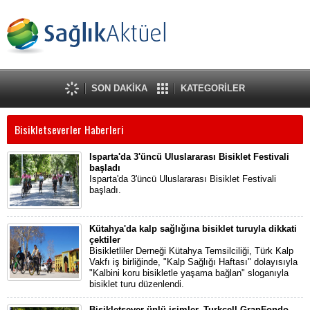
SON DAKİKA
KATEGORİLER
Bisikletseverler Haberleri
Isparta'da 3'üncü Uluslararası Bisiklet Festivali
başladı
Isparta'da 3'üncü Uluslararası Bisiklet Festivali
başladı.
Kütahya'da kalp sağlığına bisiklet turuyla dikkati
çektiler
Bisikletliler Derneği Kütahya Temsilciliği, Türk Kalp
Vakfı iş birliğinde, "Kalp Sağlığı Haftası" dolayısıyla
"Kalbini koru bisikletle yaşama bağlan" sloganıyla
bisiklet turu düzenlendi.
Bisikletsever ünlü isimler, Turkcell GranFondo