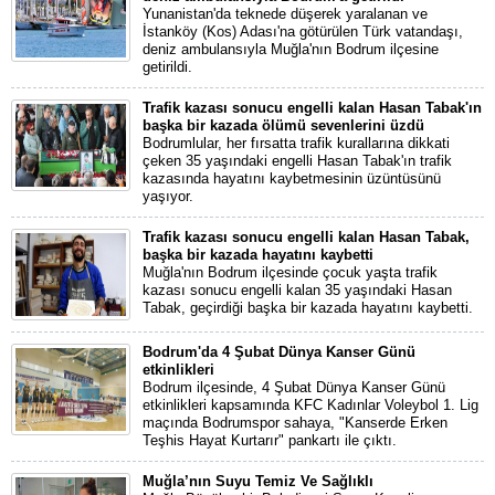
Yunanistan'da teknede düşerek yaralanan ve
İstanköy (Kos) Adası'na götürülen Türk vatandaşı,
deniz ambulansıyla Muğla'nın Bodrum ilçesine
getirildi.
Trafik kazası sonucu engelli kalan Hasan Tabak'ın
başka bir kazada ölümü sevenlerini üzdü
Bodrumlular, her fırsatta trafik kurallarına dikkati
çeken 35 yaşındaki engelli Hasan Tabak'ın trafik
kazasında hayatını kaybetmesinin üzüntüsünü
yaşıyor.
Trafik kazası sonucu engelli kalan Hasan Tabak,
başka bir kazada hayatını kaybetti
Muğla'nın Bodrum ilçesinde çocuk yaşta trafik
kazası sonucu engelli kalan 35 yaşındaki Hasan
Tabak, geçirdiği başka bir kazada hayatını kaybetti.
Bodrum'da 4 Şubat Dünya Kanser Günü
etkinlikleri
Bodrum ilçesinde, 4 Şubat Dünya Kanser Günü
etkinlikleri kapsamında KFC Kadınlar Voleybol 1. Lig
maçında Bodrumspor sahaya, "Kanserde Erken
Teşhis Hayat Kurtarır" pankartı ile çıktı.
Muğla’nın Suyu Temiz Ve Sağlıklı