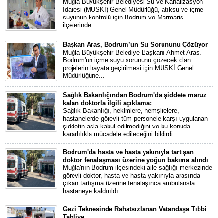
Muğla Büyükşehir Belediyesi Su ve Kanalizasyon
İdaresi (MUSKİ) Genel Müdürlüğü, atıksu ve içme
suyunun kontrolü için Bodrum ve Marmaris
ilçelerinde...
Başkan Aras, Bodrum’un Su Sorununu Çözüyor
Muğla Büyükşehir Belediye Başkanı Ahmet Aras,
Bodrum'un içme suyu sorununu çözecek olan
projelerin hayata geçirilmesi için MUSKİ Genel
Müdürlüğüne...
Sağlık Bakanlığından Bodrum'da şiddete maruz
kalan doktorla ilgili açıklama:
Sağlık Bakanlığı, hekimlere, hemşirelere,
hastanelerde görevli tüm personele karşı uygulanan
şiddetin asla kabul edilmediğini ve bu konuda
kararlılıkla mücadele edileceğini bildirdi.
Bodrum'da hasta ve hasta yakınıyla tartışan
doktor fenalaşması üzerine yoğun bakıma alındı
Muğla'nın Bodrum ilçesindeki aile sağlığı merkezinde
görevli doktor, hasta ve hasta yakınıyla arasında
çıkan tartışma üzerine fenalaşınca ambulansla
hastaneye kaldırıldı.
Gezi Teknesinde Rahatsızlanan Vatandaşa Tıbbi
Tahliye