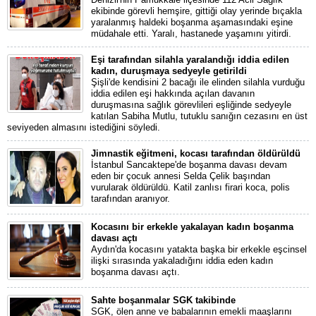
ekibinde görevli hemşire, gittiği olay yerinde bıçakla
yaralanmış haldeki boşanma aşamasındaki eşine
müdahale etti. Yaralı, hastanede yaşamını yitirdi.
Eşi tarafından silahla yaralandığı iddia edilen
kadın, duruşmaya sedyeyle getirildi
Şişli'de kendisini 2 bacağı ile elinden silahla vurduğu
iddia edilen eşi hakkında açılan davanın
duruşmasına sağlık görevlileri eşliğinde sedyeyle
katılan Sabiha Mutlu, tutuklu sanığın cezasını en üst
seviyeden almasını istediğini söyledi.
Jimnastik eğitmeni, kocası tarafından öldürüldü
İstanbul Sancaktepe'de boşanma davası devam
eden bir çocuk annesi Selda Çelik başından
vurularak öldürüldü. Katil zanlısı firari koca, polis
tarafından aranıyor.
Kocasını bir erkekle yakalayan kadın boşanma
davası açtı
Aydın'da kocasını yatakta başka bir erkekle eşcinsel
ilişki sırasında yakaladığını iddia eden kadın
boşanma davası açtı.
Sahte boşanmalar SGK takibinde
SGK, ölen anne ve babalarının emekli maaşlarını