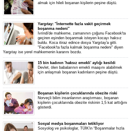
almak için hileli boşanan kişilerin peşine düştü.
Yargıtay: "İnternette fazla vakit geçirmek
boşanma nedeni"
İvrindi'de mahkeme, zamanının çoğunu Facebook'ta
geçiren eşinden boşanmak isteyen kocayı haksız
buldu. Koca itiraz edince dosya Yargıtay'a gitti.
"Facebook'ta fazla kalmak boşanma nedeni" diyen
Yargıtay ise yerel mahkemenin kararını bozdu.
15 bin kadının 'haksız emekli' aylığı kesildi
Devlet, ölen babalarının emekli maaşını alabilmek
için anlaşmalı boşanan kadınların peşine düştü.
Boşanan kişilerin çocuklarında obezite riski
Norveçli bilim insanlarının araştırması, boşanan
kişilerin çocuklarında obezite riskinin 1,5 kat arttığını
gösterdi.
Sosyal medya boşanmaları tetikliyor
Sosyolog ve psikologlar, TÜİK'in “Boşanmalar hızla