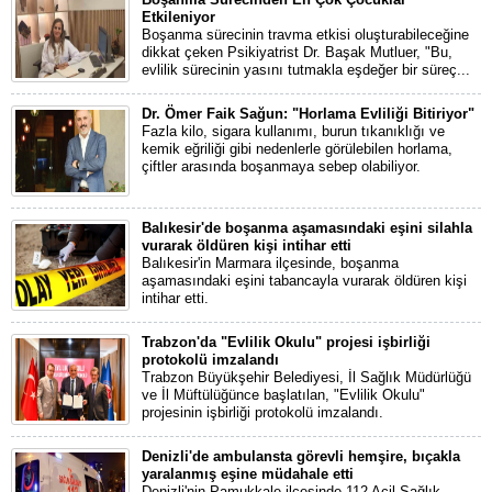
Etkileniyor
Boşanma sürecinin travma etkisi oluşturabileceğine
dikkat çeken Psikiyatrist Dr. Başak Mutluer, "Bu,
evlilik sürecinin yasını tutmakla eşdeğer bir süreç...
Dr. Ömer Faik Sağun: "Horlama Evliliği Bitiriyor"
Fazla kilo, sigara kullanımı, burun tıkanıklığı ve
kemik eğriliği gibi nedenlerle görülebilen horlama,
çiftler arasında boşanmaya sebep olabiliyor.
Balıkesir'de boşanma aşamasındaki eşini silahla
vurarak öldüren kişi intihar etti
Balıkesir'in Marmara ilçesinde, boşanma
aşamasındaki eşini tabancayla vurarak öldüren kişi
intihar etti.
Trabzon'da "Evlilik Okulu" projesi işbirliği
protokolü imzalandı
Trabzon Büyükşehir Belediyesi, İl Sağlık Müdürlüğü
ve İl Müftülüğünce başlatılan, "Evlilik Okulu"
projesinin işbirliği protokolü imzalandı.
Denizli'de ambulansta görevli hemşire, bıçakla
yaralanmış eşine müdahale etti
Denizli'nin Pamukkale ilçesinde 112 Acil Sağlık