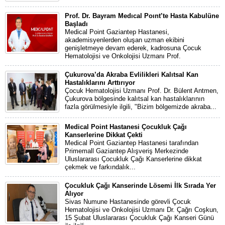
Prof. Dr. Bayram Medıcal Poınt’te Hasta Kabulüne
Başladı
Medical Point Gaziantep Hastanesi,
akademisyenlerden oluşan uzman ekibini
genişletmeye devam ederek, kadrosuna Çocuk
Hematolojisi ve Onkolojisi Uzmanı Prof.
Çukurova’da Akraba Evlilikleri Kalıtsal Kan
Hastalıklarını Arttırıyor
Çocuk Hematolojisi Uzmanı Prof. Dr. Bülent Antmen,
Çukurova bölgesinde kalıtsal kan hastalıklarının
fazla görülmesiyle ilgili, "Bizim bölgemizde akraba...
Medical Point Hastanesi Çocukluk Çağı
Kanserlerine Dikkat Çekti
Medical Point Gaziantep Hastanesi tarafından
Primemall Gaziantep Alışveriş Merkezinde
Uluslararası Çocukluk Çağı Kanserlerine dikkat
çekmek ve farkındalık...
Çocukluk Çağı Kanserinde Lösemi İlk Sırada Yer
Alıyor
Sivas Numune Hastanesinde görevli Çocuk
Hematolojisi ve Onkolojisi Uzmanı Dr. Çağrı Coşkun,
15 Şubat Uluslararası Çocukluk Çağı Kanseri Günü