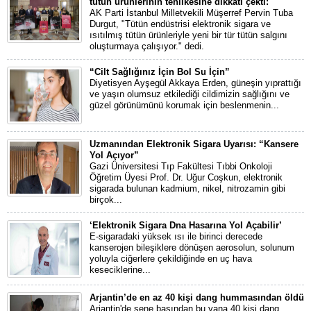
tütün ürünlerinin tehlikesine dikkati çekti:
AK Parti İstanbul Milletvekili Müşerref Pervin Tuba
Durgut, "Tütün endüstrisi elektronik sigara ve
ısıtılmış tütün ürünleriyle yeni bir tür tütün salgını
oluşturmaya çalışıyor." dedi.
“Cilt Sağlığınız İçin Bol Su İçin”
Diyetisyen Ayşegül Akkaya Erden, güneşin yıprattığı
ve yaşın olumsuz etkilediği cildimizin sağlığını ve
güzel görünümünü korumak için beslenmenin...
Uzmanından Elektronik Sigara Uyarısı: “Kansere
Yol Açıyor”
Gazi Üniversitesi Tıp Fakültesi Tıbbi Onkoloji
Öğretim Üyesi Prof. Dr. Uğur Coşkun, elektronik
sigarada bulunan kadmium, nikel, nitrozamin gibi
birçok...
‘Elektronik Sigara Dna Hasarına Yol Açabilir’
E-sigaradaki yüksek ısı ile birinci derecede
kanserojen bileşiklere dönüşen aerosolun, solunum
yoluyla ciğerlere çekildiğinde en uç hava
keseciklerine...
Arjantin’de en az 40 kişi dang hummasından öldü
Arjantin'de sene başından bu yana 40 kişi dang