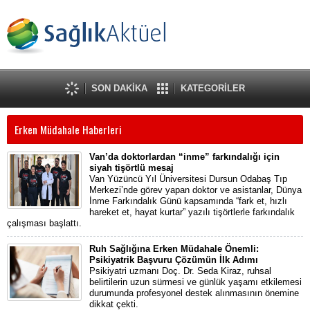
SON DAKİKA
KATEGORİLER
Erken Müdahale Haberleri
Van’da doktorlardan “inme” farkındalığı için
siyah tişörtlü mesaj
Van Yüzüncü Yıl Üniversitesi Dursun Odabaş Tıp
Merkezi’nde görev yapan doktor ve asistanlar, Dünya
İnme Farkındalık Günü kapsamında “fark et, hızlı
hareket et, hayat kurtar” yazılı tişörtlerle farkındalık
çalışması başlattı.
Ruh Sağlığına Erken Müdahale Önemli:
Psikiyatrik Başvuru Çözümün İlk Adımı
Psikiyatri uzmanı Doç. Dr. Seda Kiraz, ruhsal
belirtilerin uzun sürmesi ve günlük yaşamı etkilemesi
durumunda profesyonel destek alınmasının önemine
dikkat çekti.