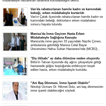
müdahaleyle hastalıktan rahatlıkla kurtulabildiğini belirtti.
Van'da rahatsızlanan hamile kadın ve karnındaki
bebeği, erken müdahaleyle kurtarıldı
Van'ın Çatak ilçesinde rahatsızlanan hamile kadın ve
karnındaki bebeği, doktorların erken müdahalesi
sonucu hayata tutundu.
Manisa’da İnme Geçiren Hasta Erken
Müdahaleyle Sağlığına Kavuştu
Manisa'da inme geçiren 33 yaşındaki Nazife Çimen,
ambulansla getirildiği Manisa Celal Bayar
Üniversitesi Hafsa Sultan Hastanesi'nde (MCBÜ)...
"Diş iltihabı" az daha ölümüne neden oluyordu
Bitlis'in Tatvan ilçesinde diş ağrısı şikayetiyle gittiği
hastanede göğüs boşluğunda enfeksiyon tespit
edilen hasta, erken müdahaleyle kurtuldu.
“Ani Baş Dönmesi, İnme İşareti Olabilir”
Nöroloji Uzmanı Dr. Hikmet Dolu, ani baş dönmesinin
inme işareti olabileceğini söyledi.