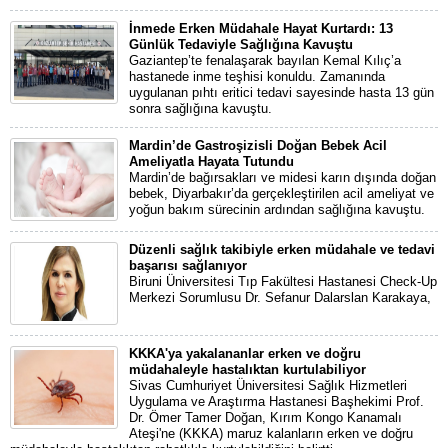
İnmede Erken Müdahale Hayat Kurtardı: 13
Günlük Tedaviyle Sağlığına Kavuştu
Gaziantep’te fenalaşarak bayılan Kemal Kılıç’a
hastanede inme teşhisi konuldu. Zamanında
uygulanan pıhtı eritici tedavi sayesinde hasta 13 gün
sonra sağlığına kavuştu.
Mardin’de Gastroşizisli Doğan Bebek Acil
Ameliyatla Hayata Tutundu
Mardin’de bağırsakları ve midesi karın dışında doğan
bebek, Diyarbakır’da gerçekleştirilen acil ameliyat ve
yoğun bakım sürecinin ardından sağlığına kavuştu.
Düzenli sağlık takibiyle erken müdahale ve tedavi
başarısı sağlanıyor
Biruni Üniversitesi Tıp Fakültesi Hastanesi Check-Up
Merkezi Sorumlusu Dr. Sefanur Dalarslan Karakaya,
KKKA'ya yakalananlar erken ve doğru
müdahaleyle hastalıktan kurtulabiliyor
Sivas Cumhuriyet Üniversitesi Sağlık Hizmetleri
Uygulama ve Araştırma Hastanesi Başhekimi Prof.
Dr. Ömer Tamer Doğan, Kırım Kongo Kanamalı
Ateşi'ne (KKKA) maruz kalanların erken ve doğru