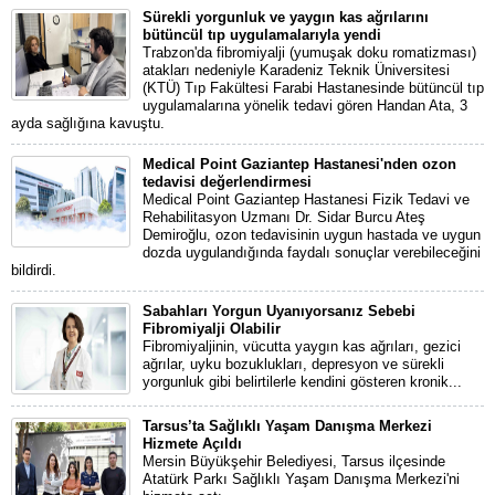
Sürekli yorgunluk ve yaygın kas ağrılarını
bütüncül tıp uygulamalarıyla yendi
Trabzon'da fibromiyalji (yumuşak doku romatizması)
atakları nedeniyle Karadeniz Teknik Üniversitesi
(KTÜ) Tıp Fakültesi Farabi Hastanesinde bütüncül tıp
uygulamalarına yönelik tedavi gören Handan Ata, 3
ayda sağlığına kavuştu.
Medical Point Gaziantep Hastanesi'nden ozon
tedavisi değerlendirmesi
Medical Point Gaziantep Hastanesi Fizik Tedavi ve
Rehabilitasyon Uzmanı Dr. Sidar Burcu Ateş
Demiroğlu, ozon tedavisinin uygun hastada ve uygun
dozda uygulandığında faydalı sonuçlar verebileceğini
bildirdi.
Sabahları Yorgun Uyanıyorsanız Sebebi
Fibromiyalji Olabilir
Fibromiyaljinin, vücutta yaygın kas ağrıları, gezici
ağrılar, uyku bozuklukları, depresyon ve sürekli
yorgunluk gibi belirtilerle kendini gösteren kronik...
Tarsus’ta Sağlıklı Yaşam Danışma Merkezi
Hizmete Açıldı
Mersin Büyükşehir Belediyesi, Tarsus ilçesinde
Atatürk Parkı Sağlıklı Yaşam Danışma Merkezi'ni