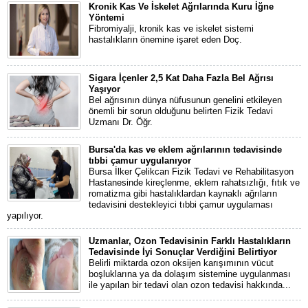
Kronik Kas Ve İskelet Ağrılarında Kuru İğne
Yöntemi
Fibromiyalji, kronik kas ve iskelet sistemi
hastalıkların önemine işaret eden Doç.
Sigara İçenler 2,5 Kat Daha Fazla Bel Ağrısı
Yaşıyor
Bel ağrısının dünya nüfusunun genelini etkileyen
önemli bir sorun olduğunu belirten Fizik Tedavi
Uzmanı Dr. Öğr.
Bursa'da kas ve eklem ağrılarının tedavisinde
tıbbi çamur uygulanıyor
Bursa İlker Çelikcan Fizik Tedavi ve Rehabilitasyon
Hastanesinde kireçlenme, eklem rahatsızlığı, fıtık ve
romatizma gibi hastalıklardan kaynaklı ağrıların
tedavisini destekleyici tıbbi çamur uygulaması
yapılıyor.
Uzmanlar, Ozon Tedavisinin Farklı Hastalıkların
Tedavisinde İyi Sonuçlar Verdiğini Belirtiyor
Belirli miktarda ozon oksijen karışımının vücut
boşluklarına ya da dolaşım sistemine uygulanması
ile yapılan bir tedavi olan ozon tedavisi hakkında...