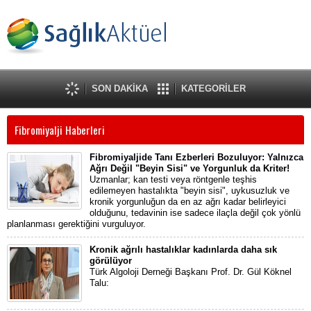
SON DAKİKA
KATEGORİLER
Fibromiyalji Haberleri
Fibromiyaljide Tanı Ezberleri Bozuluyor: Yalnızca
Ağrı Değil "Beyin Sisi" ve Yorgunluk da Kriter!
Uzmanlar; kan testi veya röntgenle teşhis
edilemeyen hastalıkta "beyin sisi", uykusuzluk ve
kronik yorgunluğun da en az ağrı kadar belirleyici
olduğunu, tedavinin ise sadece ilaçla değil çok yönlü
planlanması gerektiğini vurguluyor.
Kronik ağrılı hastalıklar kadınlarda daha sık
görülüyor
Türk Algoloji Derneği Başkanı Prof. Dr. Gül Köknel
Talu: