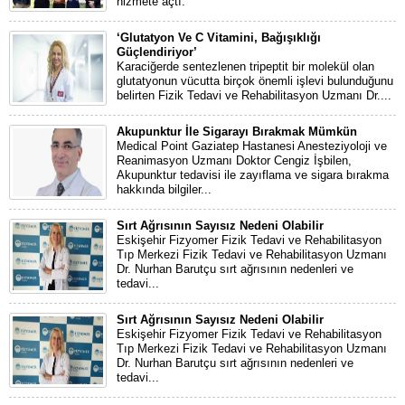
hizmete açtı.
‘Glutatyon Ve C Vitamini, Bağışıklığı
Güçlendiriyor’
Karaciğerde sentezlenen tripeptit bir molekül olan
glutatyonun vücutta birçok önemli işlevi bulunduğunu
belirten Fizik Tedavi ve Rehabilitasyon Uzmanı Dr....
Akupunktur İle Sigarayı Bırakmak Mümkün
Medical Point Gaziatep Hastanesi Anesteziyoloji ve
Reanimasyon Uzmanı Doktor Cengiz İşbilen,
Akupunktur tedavisi ile zayıflama ve sigara bırakma
hakkında bilgiler...
Sırt Ağrısının Sayısız Nedeni Olabilir
Eskişehir Fizyomer Fizik Tedavi ve Rehabilitasyon
Tıp Merkezi Fizik Tedavi ve Rehabilitasyon Uzmanı
Dr. Nurhan Barutçu sırt ağrısının nedenleri ve
tedavi...
Sırt Ağrısının Sayısız Nedeni Olabilir
Eskişehir Fizyomer Fizik Tedavi ve Rehabilitasyon
Tıp Merkezi Fizik Tedavi ve Rehabilitasyon Uzmanı
Dr. Nurhan Barutçu sırt ağrısının nedenleri ve
tedavi...