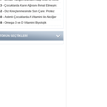
ini Artırıyor
23 -
Çocuklarda Karın Ağrısını İhmal Etmeyin:
disit Habercisi Olabilir
42 -
Diz Kireçlenmesinde Son Çare: Protez
iyatı İle Yaşam Kalitesi Artıyor
40 -
Astımlı Çocuklarda A Vitamini ile Akciğer
mi Arasında Bağlantı Bulundu
38 -
Omega-3 ve D Vitamini Biyolojik
anmayı Yavaşlatabilir
TÖRÜN SEÇTİKLERİ