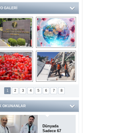
O GALERİ
Ve burası da bir 
14 soruda 
devlet hastanesi
Koronavirüs 
hakkında kendinizi 
test edin...
ilaburu meyvesi 
Endonezya’daki 
anserden koruyor
deprem: Ölü sayısı 
1
2
3
4
5
6
7
8
bin 203'e yükseldi
K OKUNANLAR
Dünyada
Sadece 67