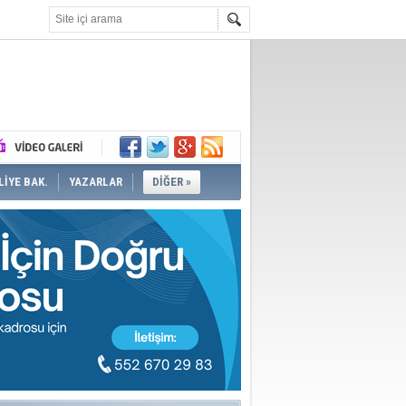
İYE BAK.
YAZARLAR
DİĞER »