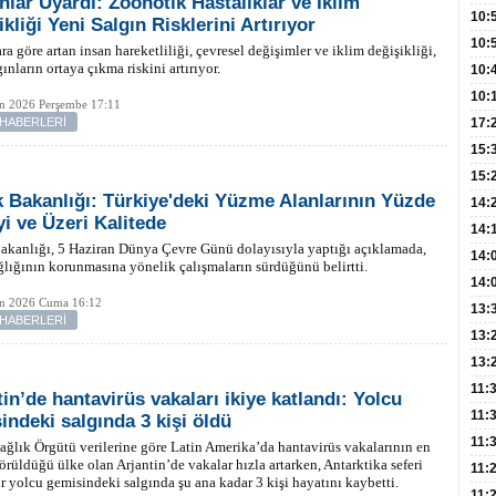
lar Uyardı: Zoonotik Hastalıklar ve İklim
Hay
Redd
10:
kliği Yeni Salgın Risklerini Artırıyor
Öğre
10:
a göre artan insan hareketliliği, çevresel değişimler ve iklim değişikliği,
ınların ortaya çıkma riskini artırıyor.
Yasa
10:
Beyn
10:
an 2026 Perşembe 17:11
Yaşa
 HABERLERİ
17:
Düz
15:
Fizi
15:
k Bakanlığı: Türkiye'deki Yüzme Alanlarının Yüzde
300 
14:
yi ve Üzeri Kalitede
Hay
14:
akanlığı, 5 Haziran Dünya Çevre Günü dolayısıyla yaptığı açıklamada,
Baş
geli
14:
ğlığının korunmasına yönelik çalışmaların sürdüğünü belirtti.
Düş
14:
an 2026 Cuma 16:12
Daki
Kap
13:
 HABERLERİ
Edi
(Roz
13:
Gör
13:
Meyv
11:
tin’de hantavirüs vakaları ikiye katlandı: Yolcu
3,5 
11:
indeki salgında 3 kişi öldü
Old
11:
ğlık Örgütü verilerine göre Latin Amerika’da hantavirüs vakalarının en
rüldüğü ülke olan Arjantin’de vakalar hızla artarken, Antarktika seferi
Dev
11:
r yolcu gemisindeki salgında şu ana kadar 3 kişi hayatını kaybetti.
Oluş
11: