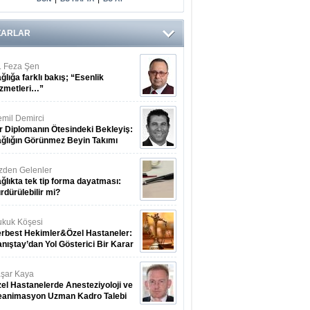
ZARLAR
. Feza Şen
ğlığa farklı bakış; “Esenlik
zmetleri…”
mil Demirci
r Diplomanın Ötesindeki Bekleyiş:
ğlığın Görünmez Beyin Takımı
zden Gelenler
ğlıkta tek tip forma dayatması:
rdürülebilir mi?
kuk Köşesi
rbest Hekimler&Özel Hastaneler:
nıştay’dan Yol Gösterici Bir Karar
şar Kaya
el Hastanelerde Anesteziyoloji ve
eanimasyon Uzman Kadro Talebi