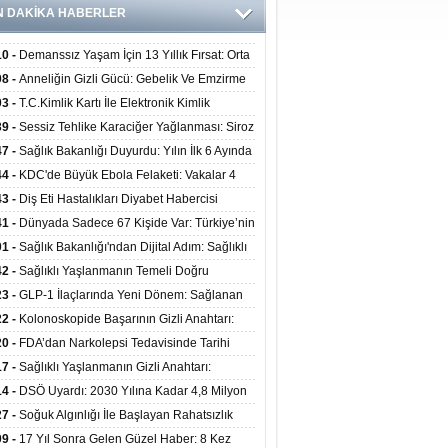
N DAKİKA HABERLER
10 -
Demanssız Yaşam İçin 13 Yıllık Fırsat: Orta
aki Yaşam Tarzı Beyin Sağlığını Belirliyor
08 -
Anneliğin Gizli Gücü: Gebelik Ve Emzirme
lojik Dayanıklılığı Artırabilir Mi?
03 -
T.C.Kimlik Kartı İle Elektronik Kimlik
rulama Yöntemi (Biyometrik Kimlik Doğrulama
39 -
Sessiz Tehlike Karaciğer Yağlanması: Siroz
emi) 07.08.2026
alp Krizine Davetiye Çıkarıyor!
47 -
Sağlık Bakanlığı Duyurdu: Yılın İlk 6 Ayında
inden Fazla Hasta Hiperbarik Oksijen Tedavisi
44 -
KDC'de Büyük Ebola Felaketi: Vakalar 4
 Aştı, Virüste Mutasyon Şüphesi!
43 -
Diş Eti Hastalıkları Diyabet Habercisi
ilir: Ağız Sağlığı Ve Şeker Arasındaki Çift Yönlü
41 -
Dünyada Sadece 67 Kişide Var: Türkiye’nin
Kanıtlandı
 Bundgaard Sendromu Vakası Diyarbakır’da
01 -
Sağlık Bakanlığı'ndan Dijital Adım: Sağlıklı
is Edildi
at Merkezlerinde Uzaktan Danışmanlık Dönemi
42 -
Sağlıklı Yaşlanmanın Temeli Doğru
ladı
enmeden Geçiyor: İleri Yaşta Hangi Besin
23 -
GLP-1 İlaçlarında Yeni Dönem: Sağlanan
erine İhtiyaç Duyuluyor?
alar Yalnızca Kilo Kaybıyla Sınırlı Değil
22 -
Kolonoskopide Başarının Gizli Anahtarı:
rsiz Bağırsak Temizliği Poliplerin Gözden
20 -
FDA’dan Narkolepsi Tedavisinde Tarihi
masına Neden Oluyor
: Oreksin Sistemini Hedefleyen İlk İlaç
17 -
Sağlıklı Yaşlanmanın Gizli Anahtarı:
lanıma Sunuldu
nli Kuvvet Antrenmanı Kas Ve Kemik Sağlığını
14 -
DSÖ Uyardı: 2030 Yılına Kadar 4,8 Milyon
uyor
ire ve Ebe Açığı Oluşabilir
27 -
Soğuk Algınlığı İle Başlayan Rahatsızlık
ciğer Yetmezliği Çıktı: 17 Yıl Sonra Nakille
09 -
17 Yıl Sonra Gelen Güzel Haber: 8 Kez