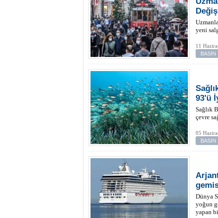
Uzman
Değişi
Uzmanlar
yeni salg
11 Hazir
BASIN
Sağlı
93'ü İ
Sağlık B
çevre sa
05 Hazir
BASIN
Arjan
gemis
Dünya Sa
yoğun gö
yapan bi