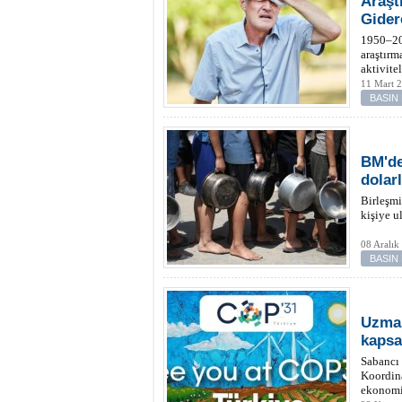
Araşt
Gider
1950–202
araştırm
aktivite
11 Mart 
BASIN
BM'de
dolar
Birleşmi
kişiye u
08 Aralık
BASIN
Uzman
kapsay
Sabancı 
Koordina
ekonomil