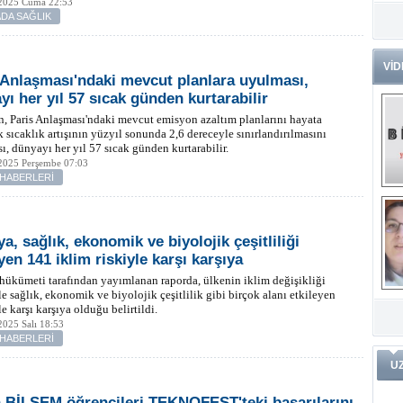
2025 Cuma 22:53
DA SAĞLIK
Dr
Tü
Zo
VİD
 Anlaşması'ndaki mevcut planlara uyulması,
Av
yı her yıl 57 sıcak günden kurtarabilir
He
Ç
n, Paris Anlaşması'ndaki mevcut emisyon azaltım planlarını hayata
Ön
k sıcaklık artışının yüzyıl sonunda 2,6 dereceyle sınırlandırılmasını
ı, dünyayı her yıl 57 sıcak günden kurtarabilir.
Me
2025 Perşembe 07:03
Fa
 HABERLERİ
(m
ve
Di
m
Pr
a, sağlık, ekonomik ve biyolojik çeşitliliği
yen 141 iklim riskiyle karşı karşıya
hükümeti tarafından yayımlanan raporda, ülkenin iklim değişikliği
Pr
e sağlık, ekonomik ve biyolojik çeşitlilik gibi birçok alanı etkileyen
İ
Ko
le karşı karşıya olduğu belirtildi.
ar
Öğ
ko
025 Salı 18:53
 HABERLERİ
Dy
U
Da
ar
 BİLSEM öğrencileri TEKNOFEST'teki başarılarını