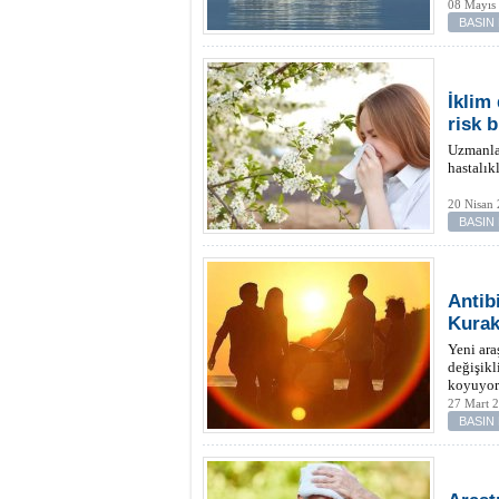
08 Mayıs
BASIN
İklim 
risk 
Uzmanlar
hastalık
20 Nisan 
BASIN
Antib
Kurak
Yeni ara
değişikl
koyuyor
27 Mart 
BASIN