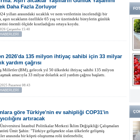
ırma: Aşırı Sıcaklar Yaşlıların Günlük Yaşamını
ek Daha Fazla Zorluyor
FOT
4 yılları arasındaki sıcaklık ve nem verilerinin incelendiği bir
a, aşırı sıcakların özellikle 65 yaş ve üzerindeki bireylerin günlük
lerini önemli ölçüde kısıtladığını ortaya koydu.
2026 Çarşamba 15:40
 HABERLERİ
n 2026'da 135 milyon ihtiyaç sahibi için 33 milyar
lık yardım çağrısı
ş Milletler (BM), gelecek yıl 50 ülkedeki ihtiyaç sahibi 135 milyon
laşmak amacıyla 33 milyar dolarlık acil yardım çağrısı başlattı.
 2025 Pazartesi 08:43
G
 HABERLERİ
k
lara göre Türkiye'nin ev sahipliği COP31'in
ÇO
ıcılığını artıracak
Üniversitesi İstanbul Politikalar Merkezi İklim Değişikliği Çalışmaları
törü Ümit Şahin: "Türkiye gelişmekte olan ülkelerle gelişmiş
er arasında bir köprü oluşturma rolü üstlenebilir,