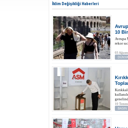
İklim Değişikliği Haberleri
Avrup
10 Bi
Avrupa M
rekor sı
03 Ağusto
DÜNYA
Kırık
Topla
Kırıkkal
kullanıl
genelind
yerleşti
10 Temmu
BASIN