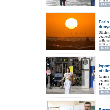
24 Ekim 
DÜNYA
Paris
dünya
Ülkeleri
geçirere
sağlamas
16 Ekim 
BASIN
İspany
etkile
İspanya 
nedeniyl
141 risk
14 Ekim 2
BASIN
Bursa