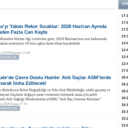
SO
17:
Yaşt
17:
a’yı Yakan Rekor Sıcaklar: 2026 Haziran Ayında
Biyo
17:
nden Fazla Can Kaybı
Doğ
15:
ortalite İzleme Ağı verilerine göre, 2026 Haziran'ının son haftasında
Sist
Ve K
caklar nedeniyle 10 bini aşkın fazla ölüm kaydedildi.
14:
10 B
12:
s 2026 Pazartesi 11:44
Aldı
Bini
12:
DA SAĞLIK
Olab
12:
Bağ 
İlk
17:
kale’de Çevre Dostu Hamle: Atık İlaçlar ASM’lerde
Teşh
Hay
16:
narak İmha Edilecek!
Baş
Besl
16:
e Belediyesi İklim Değişikliği ve Sıfır Atık Müdürlüğü, tarihi geçmiş ve
Öğel
Fayd
16:
mayan ilaçların doğaya zarar vermesini önlemek amacıyla şehir
Yete
16:
eki Aile Sağlığı Merkezlerine (ASM) "Atık İlaç Getirme Kutuları"
rmeye başladı.
z 2026 Cuma 17:41
Kaç
Onay
16:
 HABERLERİ
Kul
Düze
16:
Kor
Hemş
15:
Kara
15: