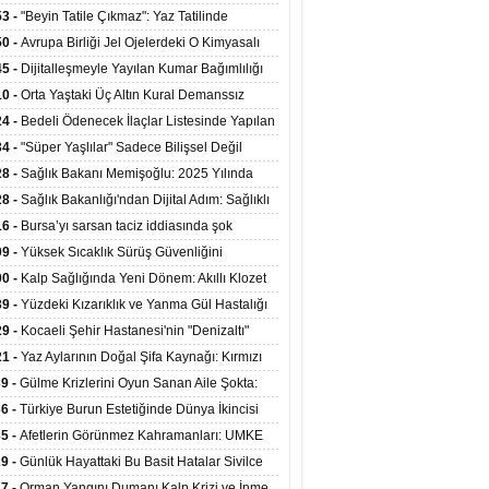
ata Tutundu
edilen Hastaya 9'uncu Çağrıda Nakil Yapıldı
53 -
"Beyin Tatile Çıkmaz": Yaz Tatilinde
nilenlerin Yüzde 39'u Unutulabiliyor
50 -
Avrupa Birliği Jel Ojelerdeki O Kimyasalı
kladı: Kısırlık ve Alerji Riski Uyarısı
45 -
Dijitalleşmeyle Yayılan Kumar Bağımlılığı
i ve Aileyi Yıkıma Uğratıyor
10 -
Orta Yaştaki Üç Altın Kural Demanssız
mı 13 Yıl Uzatabiliyor
24 -
Bedeli Ödenecek İlaçlar Listesinde Yapılan
enlemeler Hakkında Duyuru 2026/30
34 -
"Süper Yaşlılar" Sadece Bilişsel Değil
ksel Olarak da Daha Sağlıklı Yaşıyor
28 -
Sağlık Bakanı Memişoğlu: 2025 Yılında
Bini Aşkın Kişiye Emzirme Eğitimi Verildi
28 -
Sağlık Bakanlığı'ndan Dijital Adım: Sağlıklı
at Merkezlerinde Uzaktan Sağlık Hizmeti
16 -
Bursa’yı sarsan taciz iddiasında şok
ladı
şme!
09 -
Yüksek Sıcaklık Sürüş Güvenliğini
ürüyor: 40 Derecede Güvenli Sürüş Süresi 53
00 -
Kalp Sağlığında Yeni Dönem: Akıllı Klozet
kaya İniyor
ağı 30 Saniyede Ritim Bozukluğunu Tespit
39 -
Yüzdeki Kızarıklık ve Yanma Gül Hastalığı
yor
asea) Belirtisi Olabilir
29 -
Kocaeli Şehir Hastanesi'nin "Denizaltı"
ünümlü Ünitesi Hastalara Umut Oluyor
21 -
Yaz Aylarının Doğal Şifa Kaynağı: Kırmızı
eler Bağışıklığı ve Kalbi Koruyor
39 -
Gülme Krizlerini Oyun Sanan Aile Şokta:
Yaşındaki Çocuk 8 Kez Felç Geçirdi
36 -
Türkiye Burun Estetiğinde Dünya İkincisi
u
35 -
Afetlerin Görünmez Kahramanları: UMKE
 Kadrosuyla Görev Başında
29 -
Günlük Hayattaki Bu Basit Hatalar Sivilce
umunu Tetikliyor
27 -
Orman Yangını Dumanı Kalp Krizi ve İnme