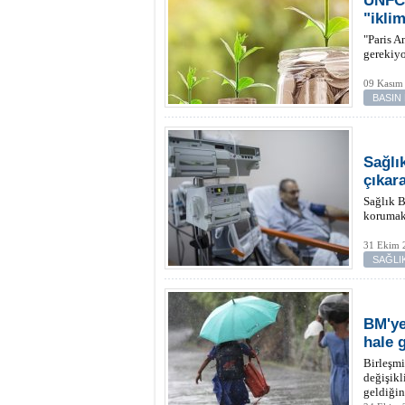
UNFCC
"iklim
"Paris A
gerekiyo
09 Kasım
BASIN
Sağlık
çıkar
Sağlık B
korumak
31 Ekim 
SAĞLI
BM'ye
hale 
Birleşm
değişikl
geldiğini