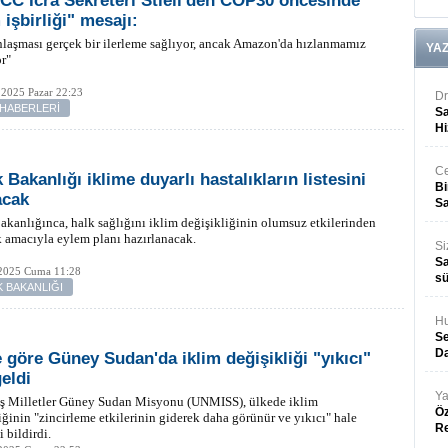
C İcra Sekreteri Stiell'den COP30 öncesinde
 işbirliği" mesajı:
nlaşması gerçek bir ilerleme sağlıyor, ancak Amazon'da hızlanmamız
YA
r"
 2025 Pazar 22:23
Dr
 HABERLERİ
Sa
Hi
Ce
 Bakanlığı iklime duyarlı hastalıkların listesini
Bi
acak
Sa
akanlığınca, halk sağlığını iklim değişikliğinin olumsuz etkilerinden
 amacıyla eylem planı hazırlanacak.
Si
Sa
2025 Cuma 11:28
sü
K BAKANLIĞI
Hu
Se
Da
 göre Güney Sudan'da iklim değişikliği "yıkıcı"
geldi
Ya
iş Milletler Güney Sudan Misyonu (UNMISS), ülkede iklim
Öz
iğinin "zincirleme etkilerinin giderek daha görünür ve yıkıcı" hale
R
 bildirdi.