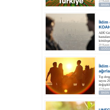
23 Kasım
BASIN
İklim 
KOAH 
ADÜ Göğü
hastalar
kötüleşm
20 Kasım
GÖĞÜS
İklim 
ağırla
Tıp derg
sayısı 2
değişikl
13 Kasım
BASIN