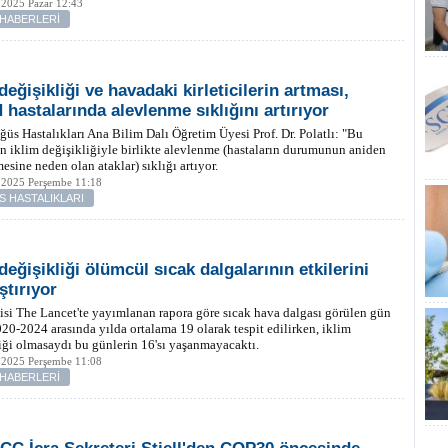
 2025 Pazar 12:43
 HABERLERİ
değişikliği ve havadaki kirleticilerin artması,
hastalarında alevlenme sıklığını artırıyor
s Hastalıkları Ana Bilim Dalı Öğretim Üyesi Prof. Dr. Polatlı: "Bu
ın iklim değişikliğiyle birlikte alevlenme (hastaların durumunun aniden
esine neden olan ataklar) sıklığı artıyor.
 2025 Perşembe 11:18
 HASTALIKLARI
değişikliği ölümcül sıcak dalgalarının etkilerini
ştırıyor
isi The Lancet'te yayımlanan rapora göre sıcak hava dalgası görülen gün
020-2024 arasında yılda ortalama 19 olarak tespit edilirken, iklim
iği olmasaydı bu günlerin 16'sı yaşanmayacaktı.
 2025 Perşembe 11:08
 HABERLERİ