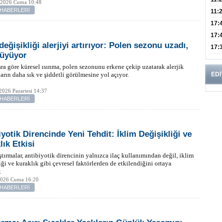
 2026 Cuma 10:48
 HABERLERİ
Risk
11:
Apan
17:
Amel
17:
değişikliği alerjiyi artırıyor: Polen sezonu uzadı,
Hac
17:
büyüyor
Yaşl
a göre küresel ısınma, polen sezonunu erkene çekip uzatarak alerjik
ların daha sık ve şiddetli görülmesine yol açıyor.
EDİ
2026 Pazartesi 14:37
 HABERLERİ
iyotik Direncinde Yeni Tehdit: İklim Değişikliği ve
lık Etkisi
ştırmalar, antibiyotik direncinin yalnızca ilaç kullanımından değil, iklim
iği ve kuraklık gibi çevresel faktörlerden de etkilendiğini ortaya
.
2026 Cuma 16:20
 HABERLERİ