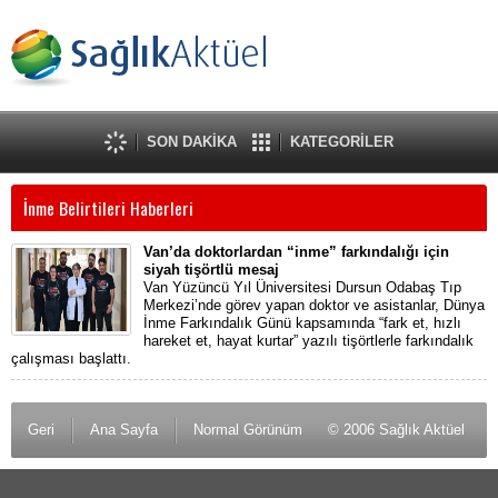
SON DAKİKA
KATEGORİLER
İnme Belirtileri Haberleri
Van’da doktorlardan “inme” farkındalığı için
siyah tişörtlü mesaj
Van Yüzüncü Yıl Üniversitesi Dursun Odabaş Tıp
Merkezi’nde görev yapan doktor ve asistanlar, Dünya
İnme Farkındalık Günü kapsamında “fark et, hızlı
hareket et, hayat kurtar” yazılı tişörtlerle farkındalık
çalışması başlattı.
Geri
Ana Sayfa
Normal Görünüm
© 2006 Sağlık Aktüel