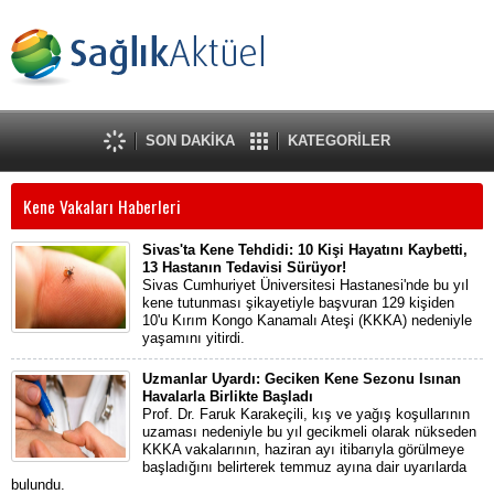
SON DAKİKA
KATEGORİLER
Kene Vakaları Haberleri
Sivas'ta Kene Tehdidi: 10 Kişi Hayatını Kaybetti,
13 Hastanın Tedavisi Sürüyor!
Sivas Cumhuriyet Üniversitesi Hastanesi'nde bu yıl
kene tutunması şikayetiyle başvuran 129 kişiden
10'u Kırım Kongo Kanamalı Ateşi (KKKA) nedeniyle
yaşamını yitirdi.
Uzmanlar Uyardı: Geciken Kene Sezonu Isınan
Havalarla Birlikte Başladı
Prof. Dr. Faruk Karakeçili, kış ve yağış koşullarının
uzaması nedeniyle bu yıl gecikmeli olarak nükseden
KKKA vakalarının, haziran ayı itibarıyla görülmeye
başladığını belirterek temmuz ayına dair uyarılarda
bulundu.