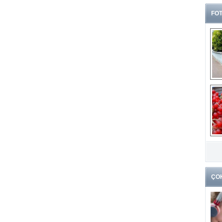
FOT
G
k
ÇO