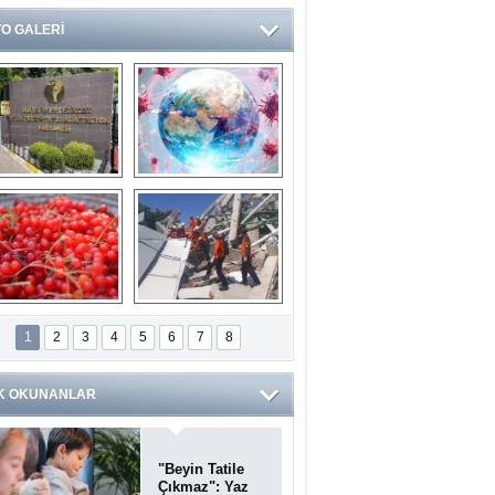
O GALERİ
Ve burası da bir 
14 soruda 
devlet hastanesi
Koronavirüs 
hakkında kendinizi 
test edin...
ilaburu meyvesi 
Endonezya’daki 
anserden koruyor
deprem: Ölü sayısı 
1
2
3
4
5
6
7
8
bin 203'e yükseldi
K OKUNANLAR
"Beyin Tatile
Çıkmaz": Yaz