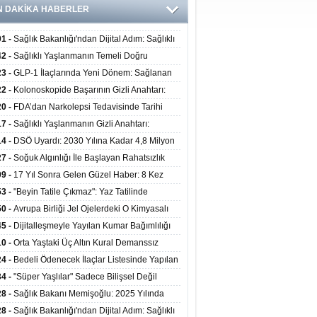
N DAKİKA HABERLER
01 -
Sağlık Bakanlığı'ndan Dijital Adım: Sağlıklı
at Merkezlerinde Uzaktan Danışmanlık Dönemi
42 -
Sağlıklı Yaşlanmanın Temeli Doğru
ladı
enmeden Geçiyor: İleri Yaşta Hangi Besin
23 -
GLP-1 İlaçlarında Yeni Dönem: Sağlanan
erine İhtiyaç Duyuluyor?
alar Yalnızca Kilo Kaybıyla Sınırlı Değil
22 -
Kolonoskopide Başarının Gizli Anahtarı:
rsiz Bağırsak Temizliği Poliplerin Gözden
20 -
FDA’dan Narkolepsi Tedavisinde Tarihi
masına Neden Oluyor
: Oreksin Sistemini Hedefleyen İlk İlaç
17 -
Sağlıklı Yaşlanmanın Gizli Anahtarı:
lanıma Sunuldu
nli Kuvvet Antrenmanı Kas Ve Kemik Sağlığını
14 -
DSÖ Uyardı: 2030 Yılına Kadar 4,8 Milyon
uyor
ire ve Ebe Açığı Oluşabilir
27 -
Soğuk Algınlığı İle Başlayan Rahatsızlık
ciğer Yetmezliği Çıktı: 17 Yıl Sonra Nakille
09 -
17 Yıl Sonra Gelen Güzel Haber: 8 Kez
ata Tutundu
edilen Hastaya 9'uncu Çağrıda Nakil Yapıldı
53 -
"Beyin Tatile Çıkmaz": Yaz Tatilinde
nilenlerin Yüzde 39'u Unutulabiliyor
50 -
Avrupa Birliği Jel Ojelerdeki O Kimyasalı
kladı: Kısırlık ve Alerji Riski Uyarısı
45 -
Dijitalleşmeyle Yayılan Kumar Bağımlılığı
i ve Aileyi Yıkıma Uğratıyor
10 -
Orta Yaştaki Üç Altın Kural Demanssız
mı 13 Yıl Uzatabiliyor
24 -
Bedeli Ödenecek İlaçlar Listesinde Yapılan
enlemeler Hakkında Duyuru 2026/30
34 -
"Süper Yaşlılar" Sadece Bilişsel Değil
ksel Olarak da Daha Sağlıklı Yaşıyor
28 -
Sağlık Bakanı Memişoğlu: 2025 Yılında
Bini Aşkın Kişiye Emzirme Eğitimi Verildi
28 -
Sağlık Bakanlığı'ndan Dijital Adım: Sağlıklı