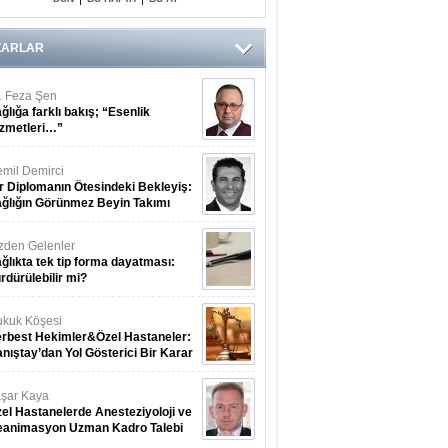
ZARLAR
. Feza Şen
ğlığa farklı bakış; “Esenlik
zmetleri…”
mil Demirci
r Diplomanın Ötesindeki Bekleyiş:
ğlığın Görünmez Beyin Takımı
zden Gelenler
ğlıkta tek tip forma dayatması:
rdürülebilir mi?
kuk Köşesi
rbest Hekimler&Özel Hastaneler:
nıştay’dan Yol Gösterici Bir Karar
şar Kaya
el Hastanelerde Anesteziyoloji ve
eanimasyon Uzman Kadro Talebi