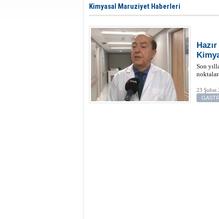
Kimyasal Maruziyet Haberleri
Hazır
Kimya
Son yıll
noktalar
23 Şubat
GAST