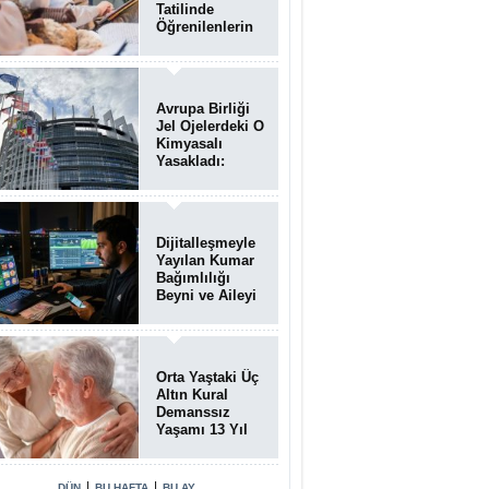
Tatilinde
Öğrenilenlerin
Yüzde 39'u
Unutulabiliyor
Avrupa Birliği
Jel Ojelerdeki O
Kimyasalı
Yasakladı:
Kısırlık ve Alerji
Riski Uyarısı
Dijitalleşmeyle
Yayılan Kumar
Bağımlılığı
Beyni ve Aileyi
Yıkıma
Uğratıyor
Orta Yaştaki Üç
Altın Kural
Demanssız
Yaşamı 13 Yıl
Uzatabiliyor
|
|
DÜN
BU HAFTA
BU AY