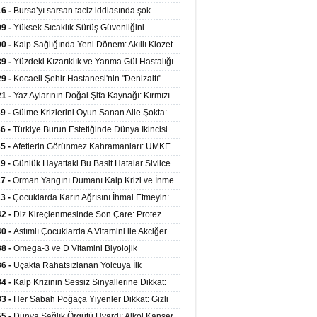
at Merkezlerinde Uzaktan Sağlık Hizmeti
16 -
Bursa’yı sarsan taciz iddiasında şok
ladı
şme!
09 -
Yüksek Sıcaklık Sürüş Güvenliğini
ürüyor: 40 Derecede Güvenli Sürüş Süresi 53
00 -
Kalp Sağlığında Yeni Dönem: Akıllı Klozet
kaya İniyor
ağı 30 Saniyede Ritim Bozukluğunu Tespit
39 -
Yüzdeki Kızarıklık ve Yanma Gül Hastalığı
yor
asea) Belirtisi Olabilir
29 -
Kocaeli Şehir Hastanesi'nin "Denizaltı"
ünümlü Ünitesi Hastalara Umut Oluyor
21 -
Yaz Aylarının Doğal Şifa Kaynağı: Kırmızı
eler Bağışıklığı ve Kalbi Koruyor
39 -
Gülme Krizlerini Oyun Sanan Aile Şokta:
Yaşındaki Çocuk 8 Kez Felç Geçirdi
36 -
Türkiye Burun Estetiğinde Dünya İkincisi
u
35 -
Afetlerin Görünmez Kahramanları: UMKE
 Kadrosuyla Görev Başında
29 -
Günlük Hayattaki Bu Basit Hatalar Sivilce
umunu Tetikliyor
27 -
Orman Yangını Dumanı Kalp Krizi ve İnme
ini Artırıyor
23 -
Çocuklarda Karın Ağrısını İhmal Etmeyin:
disit Habercisi Olabilir
42 -
Diz Kireçlenmesinde Son Çare: Protez
iyatı İle Yaşam Kalitesi Artıyor
40 -
Astımlı Çocuklarda A Vitamini ile Akciğer
mi Arasında Bağlantı Bulundu
38 -
Omega-3 ve D Vitamini Biyolojik
anmayı Yavaşlatabilir
36 -
Uçakta Rahatsızlanan Yolcuya İlk
ahale Sağlık Bakanı Memişoğlu'ndan Geldi
34 -
Kalp Krizinin Sessiz Sinyallerine Dikkat:
ızca Göğüs Ağrısıyla Gelmiyor
33 -
Her Sabah Poğaça Yiyenler Dikkat: Gizli
r ve Yağ Yükü Kalbi ve Bağırsakları Tehdit
55 -
Dünya Sağlık Örgütü Uyardı: Alkol Kanser