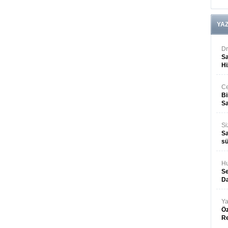
YA
Dr
Sa
Hi
Ce
Bi
Sa
Si
Sa
sü
Hu
Se
Da
Ya
Öz
R