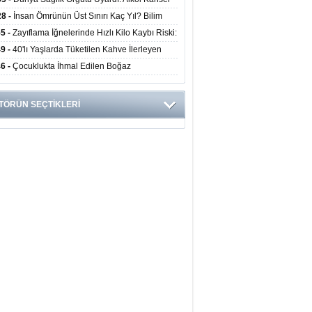
yor
ini Doğrudan Artırıyor
28 -
İnsan Ömrünün Üst Sınırı Kaç Yıl? Bilim
anlarından Yeni Yaşam Süresi Modeli
55 -
Zayıflama İğnelerinde Hızlı Kilo Kaybı Riski:
anlar Hekim Kontrolü Şart Diyor
49 -
40'lı Yaşlarda Tüketilen Kahve İlerleyen
arda Zihinsel ve Fiziksel Sağlığı Koruyor
46 -
Çocuklukta İhmal Edilen Boğaz
ksiyonu İleride Kalp Kapağını Bozabiliyor
TÖRÜN SEÇTİKLERİ