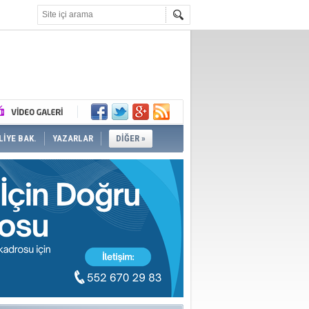
İYE BAK.
YAZARLAR
DİĞER »