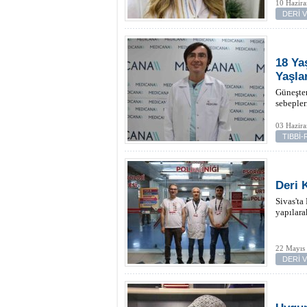
10 Hazira
DERİ 
18 Ya
Yaşlar
Güneşten
sebepler
03 Hazira
TIBBİ
Deri 
Sivas'ta
yapılara
22 Mayıs
DERİ 