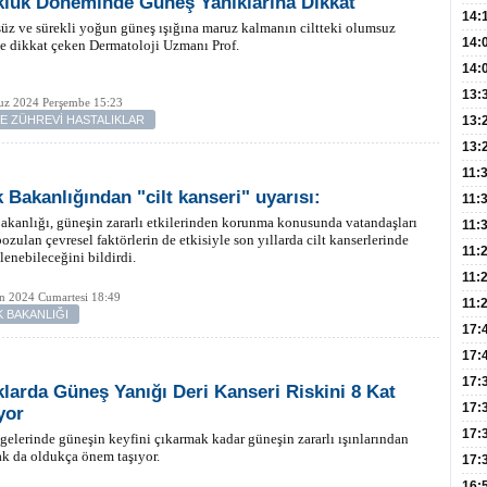
luk Döneminde Güneş Yanıklarına Dikkat
Hay
14:
üz ve sürekli yoğun güneş ışığına maruz kalmanın ciltteki olumsuz
Baş
geli
14:
ne dikkat çeken Dermatoloji Uzmanı Prof.
Düş
14:
Daki
Kap
13:
z 2024 Perşembe 15:23
Edi
(Roz
VE ZÜHREVİ HASTALIKLAR
13:
Gör
13:
Meyv
11:
k Bakanlığından "cilt kanseri" uyarısı:
3,5 
11:
akanlığı, güneşin zararlı etkilerinden korunma konusunda vatandaşları
Old
11:
bozulan çevresel faktörlerin de etkisiyle son yıllarda cilt kanserlerinde
Dev
11:
zlenebileceğini bildirdi.
Oluş
11:
n 2024 Cumartesi 18:49
Risk
11:
K BAKANLIĞI
Apan
17:
Amel
17:
Hac
17:
larda Güneş Yanığı Deri Kanseri Riskini 8 Kat
Yaşl
17:
yor
Müd
17:
lgelerinde güneşin keyfini çıkarmak kadar güneşin zararlı ışınlarından
k da oldukça önem taşıyor.
Yaln
17:
Şeke
16: