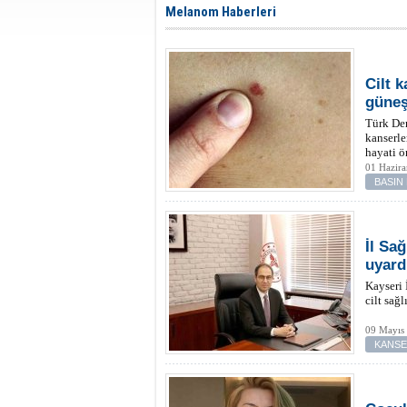
Melanom Haberleri
Cilt 
güneş
Türk Der
kanserle
hayati ö
01 Hazira
BASIN
İl Sa
uyard
Kayseri 
cilt sağ
09 Mayıs
KANS