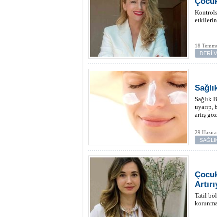
Çocuk
Kontrols
etkileri
18 Temmu
DERİ 
Sağlı
Sağlık B
uyarıp, 
artış gö
29 Hazira
SAĞLI
Çocuk
Artırı
Tatil bö
korunma