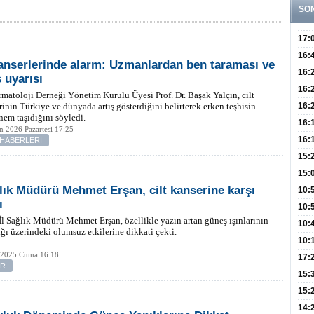
SO
17:
Hay
16:
kanserlerinde alarm: Uzmanlardan ben taraması ve
Baş
Besl
16:
 uyarısı
Öğel
Fayd
16:
matoloji Derneği Yönetim Kurulu Üyesi Prof. Dr. Başak Yalçın, cilt
Yete
rinin Türkiye ve dünyada artış gösterdiğini belirterek erken teşhisin
16:
nem taşıdığını söyledi.
Kaç
Onay
16:
n 2026 Pazartesi 17:25
Kul
Düze
16:
 HABERLERİ
Kor
Hemş
15:
Kara
15:
ğlık Müdürü Mehmet Erşan, cilt kanserine karşı
Hay
Redd
10:
ı
Öğre
10:
İl Sağlık Müdürü Mehmet Erşan, özellikle yazın artan güneş ışınlarının
Yasa
10:
lığı üzerindeki olumsuz etkilerine dikkati çekti.
Beyn
10:
 2025 Cuma 16:18
Yaşa
17:
ER
Düz
15:
Fizi
15:
300 
14: