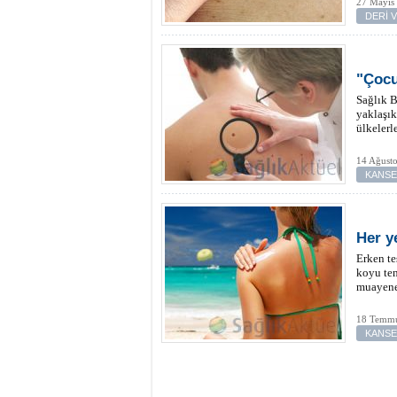
27 Mayıs
DERİ 
"Çoc
Sağlık B
yaklaşık
ülkelerl
14 Ağust
KANS
Her y
Erken te
koyu ten
muayene
18 Temmu
KANS