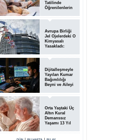
Tatilinde
Öğrenilenlerin
Yüzde 39'u
Unutulabiliyor
Avrupa Birliği
Jel Ojelerdeki O
Kimyasalı
Yasakladı:
Kısırlık ve Alerji
Riski Uyarısı
Dijitalleşmeyle
Yayılan Kumar
Bağımlılığı
Beyni ve Aileyi
Yıkıma
Uğratıyor
Orta Yaştaki Üç
Altın Kural
Demanssız
Yaşamı 13 Yıl
Uzatabiliyor
|
|
DÜN
BU HAFTA
BU AY