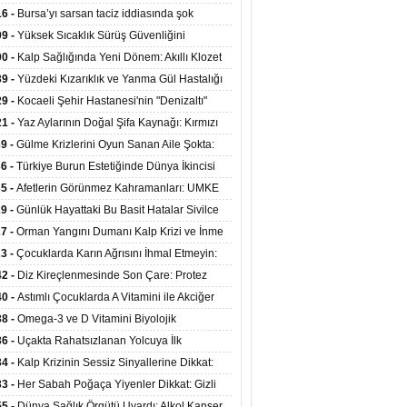
at Merkezlerinde Uzaktan Sağlık Hizmeti
16 -
Bursa’yı sarsan taciz iddiasında şok
ladı
şme!
09 -
Yüksek Sıcaklık Sürüş Güvenliğini
ürüyor: 40 Derecede Güvenli Sürüş Süresi 53
00 -
Kalp Sağlığında Yeni Dönem: Akıllı Klozet
kaya İniyor
ağı 30 Saniyede Ritim Bozukluğunu Tespit
39 -
Yüzdeki Kızarıklık ve Yanma Gül Hastalığı
yor
asea) Belirtisi Olabilir
29 -
Kocaeli Şehir Hastanesi'nin "Denizaltı"
ünümlü Ünitesi Hastalara Umut Oluyor
21 -
Yaz Aylarının Doğal Şifa Kaynağı: Kırmızı
eler Bağışıklığı ve Kalbi Koruyor
39 -
Gülme Krizlerini Oyun Sanan Aile Şokta:
Yaşındaki Çocuk 8 Kez Felç Geçirdi
36 -
Türkiye Burun Estetiğinde Dünya İkincisi
u
35 -
Afetlerin Görünmez Kahramanları: UMKE
 Kadrosuyla Görev Başında
29 -
Günlük Hayattaki Bu Basit Hatalar Sivilce
umunu Tetikliyor
27 -
Orman Yangını Dumanı Kalp Krizi ve İnme
ini Artırıyor
23 -
Çocuklarda Karın Ağrısını İhmal Etmeyin:
disit Habercisi Olabilir
42 -
Diz Kireçlenmesinde Son Çare: Protez
iyatı İle Yaşam Kalitesi Artıyor
40 -
Astımlı Çocuklarda A Vitamini ile Akciğer
mi Arasında Bağlantı Bulundu
38 -
Omega-3 ve D Vitamini Biyolojik
anmayı Yavaşlatabilir
36 -
Uçakta Rahatsızlanan Yolcuya İlk
ahale Sağlık Bakanı Memişoğlu'ndan Geldi
34 -
Kalp Krizinin Sessiz Sinyallerine Dikkat:
ızca Göğüs Ağrısıyla Gelmiyor
33 -
Her Sabah Poğaça Yiyenler Dikkat: Gizli
r ve Yağ Yükü Kalbi ve Bağırsakları Tehdit
55 -
Dünya Sağlık Örgütü Uyardı: Alkol Kanser