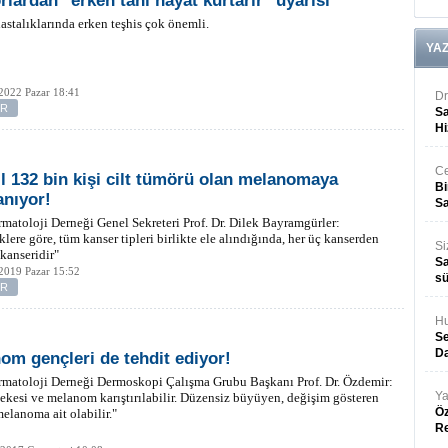
rlardan "erken tanı hayat kurtarır" uyarısı
astalıklarında erken teşhis çok önemli.
YA
2022 Pazar 18:41
Dr
ER
Sa
Hi
Ce
ıl 132 bin kişi cilt tümörü olan melanomaya
Bi
anıyor!
Sa
matoloji Derneği Genel Sekreteri Prof. Dr. Dilek Bayramgürler:
tiklere göre, tüm kanser tipleri birlikte ele alındığında, her üç kanserden
Si
 kanseridir"
Sa
2019 Pazar 15:52
sü
ER
Hu
Se
Da
om gençleri de tehdit ediyor!
rmatoloji Derneği Dermoskopi Çalışma Grubu Başkanı Prof. Dr. Özdemir:
Ya
ekesi ve melanom karıştırılabilir. Düzensiz büyüyen, değişim gösteren
Öz
melanoma ait olabilir."
R