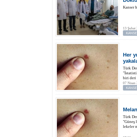
Dokto
Kanser h
13 Şubat 
KANS
Her y
yakal
Türk Der
"İstatis
biri deri
07 Nisan 
KANS
Melan
Türk De
"Güneş l
lekeler 