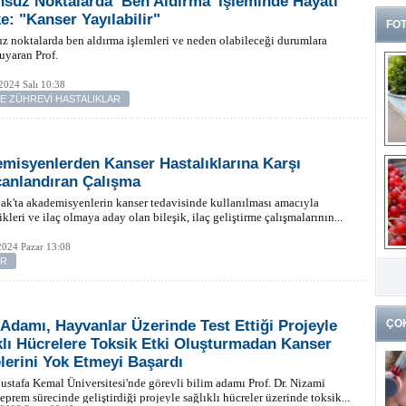
suz Noktalarda ’Ben Aldırma’ İşleminde Hayati
ke: "Kanser Yayılabilir"
FOT
 noktalarda ben aldırma işlemleri ve neden olabileceği durumlara
uyaran Prof.
2024 Salı 10:38
VE ZÜHREVİ HASTALIKLAR
misyenlerden Kanser Hastalıklarına Karşı
anlandıran Çalışma
k'ta akademisyenlerin kanser tedavisinde kullanılması amacıyla
ikleri ve ilaç olmaya aday olan bileşik, ilaç geliştirme çalışmalarının...
2024 Pazar 13:08
G
ER
k
 Adamı, Hayvanlar Üzerinde Test Ettiği Projeyle
ÇO
klı Hücrelere Toksik Etki Oluşturmadan Kanser
lerini Yok Etmeyi Başardı
stafa Kemal Üniversitesi'nde görevli bilim adamı Prof. Dr. Nizami
eprem sürecinde geliştirdiği projeyle sağlıklı hücreler üzerinde toksik...