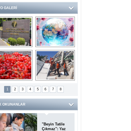
O GALERİ
Ve burası da bir 
14 soruda 
devlet hastanesi
Koronavirüs 
hakkında kendinizi 
test edin...
ilaburu meyvesi 
Endonezya’daki 
anserden koruyor
deprem: Ölü sayısı 
1
2
3
4
5
6
7
8
bin 203'e yükseldi
K OKUNANLAR
"Beyin Tatile
Çıkmaz": Yaz