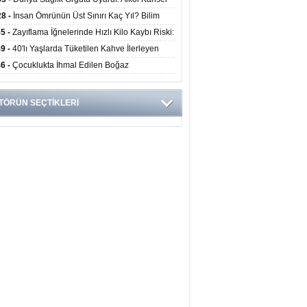
yor
ini Doğrudan Artırıyor
28 -
İnsan Ömrünün Üst Sınırı Kaç Yıl? Bilim
anlarından Yeni Yaşam Süresi Modeli
55 -
Zayıflama İğnelerinde Hızlı Kilo Kaybı Riski:
anlar Hekim Kontrolü Şart Diyor
49 -
40'lı Yaşlarda Tüketilen Kahve İlerleyen
arda Zihinsel ve Fiziksel Sağlığı Koruyor
46 -
Çocuklukta İhmal Edilen Boğaz
ksiyonu İleride Kalp Kapağını Bozabiliyor
TÖRÜN SEÇTİKLERİ