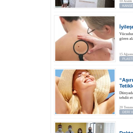
10 Aralık
KANS
İyileş
Vücudun 
gören al
15 Ağusto
PLAST
“Aşır
Tetikl
Dünyada 
tehdit e
20 Temmu
DERİ 