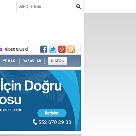
İYE BAK.
YAZARLAR
DİĞER »