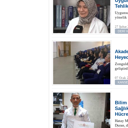
Uygun
Tehli
Uygunsuz
yönelik 
27 Şubat 
DERİ 
Akade
Heyec
Zongulda
geliştird
07 Ocak 
KANS
Bilim
Sağlı
Hücre
Hatay Mu
Duran, d