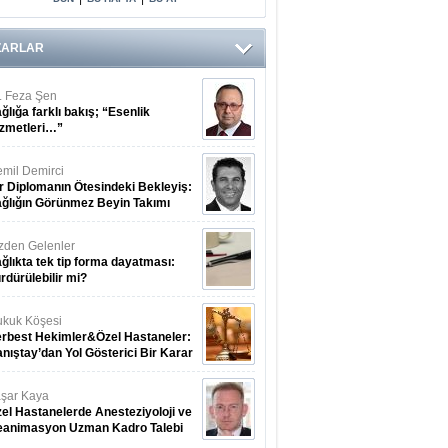
ZARLAR
. Feza Şen
ğlığa farklı bakış; “Esenlik
zmetleri…”
mil Demirci
r Diplomanın Ötesindeki Bekleyiş:
ğlığın Görünmez Beyin Takımı
zden Gelenler
ğlıkta tek tip forma dayatması:
rdürülebilir mi?
kuk Köşesi
rbest Hekimler&Özel Hastaneler:
nıştay’dan Yol Gösterici Bir Karar
şar Kaya
el Hastanelerde Anesteziyoloji ve
eanimasyon Uzman Kadro Talebi