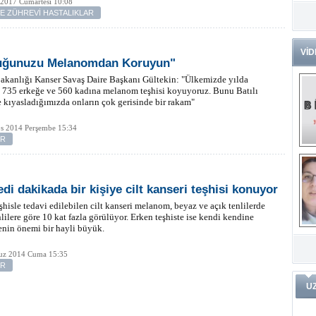
 2017 Cumartesi 10:08
VE ZÜHREVİ HASTALIKLAR
Dr
Tü
Zo
VİD
uğunuzu Melanomdan Koruyun"
Av
akanlığı Kanser Savaş Daire Başkanı Gültekin: "Ülkemizde yılda
He
 735 erkeğe ve 560 kadına melanom teşhisi koyuyoruz. Bunu Batılı
Ç
e kıyasladığımızda onların çok gerisinde bir rakam"
Ön
Me
os 2014 Perşembe 15:34
Fa
ER
(m
ve
Di
m
Pr
edi dakikada bir kişiye cilt kanseri teşhisi konuyor
şhisle tedavi edilebilen cilt kanseri melanom, beyaz ve açık tenlilerde
lilere göre 10 kat fazla görülüyor. Erken teşhiste ise kendi kendine
nin önemi bir hayli büyük.
Pr
İ
Ko
ar
Öğ
ko
z 2014 Cuma 15:35
ER
Dy
U
Da
ar