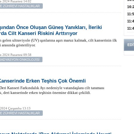
n 2024 Pazartesi 14:02
VE ZÜHREVİ HASTALIKLAR
Edi
Risk
16:
İns
11:
Uzm
11:
şından Önce Oluşan Güneş Yanıkları, İleriki
Yıll
11:
da Cilt Kanseri Riskini Arttırıyor
Enfe
 gelen ultraviyole (UV) ışınlarına aşırı maruz kalmak, cilt kanserinin ilk
i arasında gösteriliyor.
EDİ
n 2024 Pazartesi 09:58
-RADYASYON ONKOLOJİSİ
Kanserinde Erken Teşhis Çok Önemli
 Deri Kanseri Farkındalık Ayı nedeniyle vatandaşlara cilt taraması
k, deri kanserinde erken teşhisin önemine dikkat çekildi.
 2024 Çarşamba 13:13
VE ZÜHREVİ HASTALIKLAR