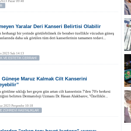
 2023 Pazar 09:48
ER
meyen Yaralar Deri Kanseri Belirtisi Olabilir
herhangi bir yerinde görülebilmek ile beraber özellikle vücudun güneş
anlarında daha sık görülen tüm deri kanserlerinin tamamen tedavi...
s 2023 Salı 14:13
İK VE ESTETİK CERRAHİ
ı Güneşe Maruz Kalmak Cilt Kanserini
eyebilir”
görülme sıklığı her geçen gün artan cilt kanserinin 7'den 70'e herkesi
ttiğini belirten Dermatoloji Uzmanı Dr. Hasan Alakbarov, "Özellikle...
z 2023 Perşembe 10:18
VE ZÜHREVİ HASTALIKLAR