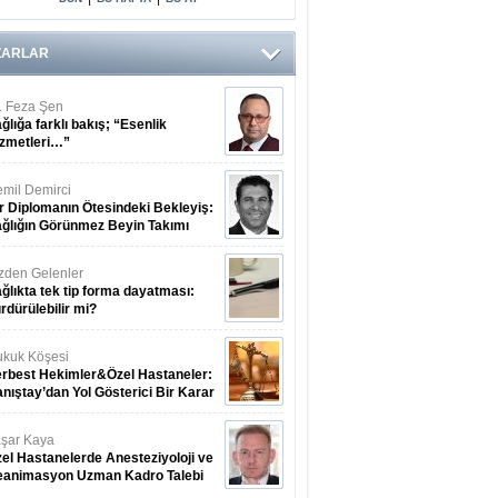
ZARLAR
. Feza Şen
ğlığa farklı bakış; “Esenlik
zmetleri…”
mil Demirci
r Diplomanın Ötesindeki Bekleyiş:
ğlığın Görünmez Beyin Takımı
zden Gelenler
ğlıkta tek tip forma dayatması:
rdürülebilir mi?
kuk Köşesi
rbest Hekimler&Özel Hastaneler:
nıştay’dan Yol Gösterici Bir Karar
şar Kaya
el Hastanelerde Anesteziyoloji ve
eanimasyon Uzman Kadro Talebi