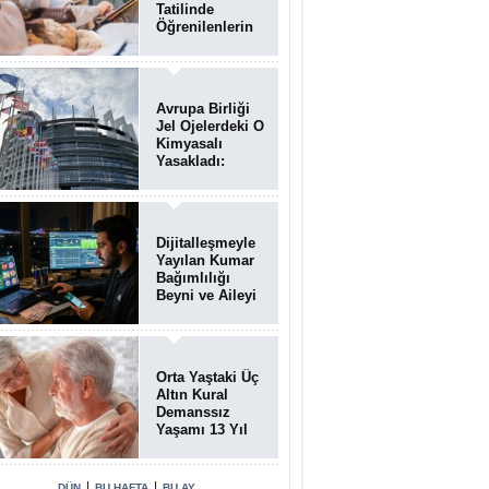
Tatilinde
Öğrenilenlerin
Yüzde 39'u
Unutulabiliyor
Avrupa Birliği
Jel Ojelerdeki O
Kimyasalı
Yasakladı:
Kısırlık ve Alerji
Riski Uyarısı
Dijitalleşmeyle
Yayılan Kumar
Bağımlılığı
Beyni ve Aileyi
Yıkıma
Uğratıyor
Orta Yaştaki Üç
Altın Kural
Demanssız
Yaşamı 13 Yıl
Uzatabiliyor
|
|
DÜN
BU HAFTA
BU AY