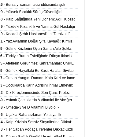
at Merkezlerinde Uzaktan Sağlık Hizmeti
16 -
Bursa’yı sarsan taciz iddiasında şok
ladı
şme!
09 -
Yüksek Sıcaklık Sürüş Güvenliğini
ürüyor: 40 Derecede Güvenli Sürüş Süresi 53
00 -
Kalp Sağlığında Yeni Dönem: Akıllı Klozet
kaya İniyor
ağı 30 Saniyede Ritim Bozukluğunu Tespit
39 -
Yüzdeki Kızarıklık ve Yanma Gül Hastalığı
yor
asea) Belirtisi Olabilir
29 -
Kocaeli Şehir Hastanesi'nin "Denizaltı"
ünümlü Ünitesi Hastalara Umut Oluyor
21 -
Yaz Aylarının Doğal Şifa Kaynağı: Kırmızı
eler Bağışıklığı ve Kalbi Koruyor
39 -
Gülme Krizlerini Oyun Sanan Aile Şokta:
Yaşındaki Çocuk 8 Kez Felç Geçirdi
36 -
Türkiye Burun Estetiğinde Dünya İkincisi
u
35 -
Afetlerin Görünmez Kahramanları: UMKE
 Kadrosuyla Görev Başında
29 -
Günlük Hayattaki Bu Basit Hatalar Sivilce
umunu Tetikliyor
27 -
Orman Yangını Dumanı Kalp Krizi ve İnme
ini Artırıyor
23 -
Çocuklarda Karın Ağrısını İhmal Etmeyin:
disit Habercisi Olabilir
42 -
Diz Kireçlenmesinde Son Çare: Protez
iyatı İle Yaşam Kalitesi Artıyor
40 -
Astımlı Çocuklarda A Vitamini ile Akciğer
mi Arasında Bağlantı Bulundu
38 -
Omega-3 ve D Vitamini Biyolojik
anmayı Yavaşlatabilir
36 -
Uçakta Rahatsızlanan Yolcuya İlk
ahale Sağlık Bakanı Memişoğlu'ndan Geldi
34 -
Kalp Krizinin Sessiz Sinyallerine Dikkat:
ızca Göğüs Ağrısıyla Gelmiyor
33 -
Her Sabah Poğaça Yiyenler Dikkat: Gizli
r ve Yağ Yükü Kalbi ve Bağırsakları Tehdit
55 -
Dünya Sağlık Örgütü Uyardı: Alkol Kanser