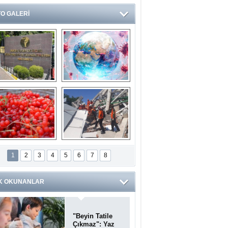
O GALERİ
Ve burası da bir 
14 soruda 
devlet hastanesi
Koronavirüs 
hakkında kendinizi 
test edin...
ilaburu meyvesi 
Endonezya’daki 
anserden koruyor
deprem: Ölü sayısı 
1
2
3
4
5
6
7
8
bin 203'e yükseldi
K OKUNANLAR
"Beyin Tatile
Çıkmaz": Yaz