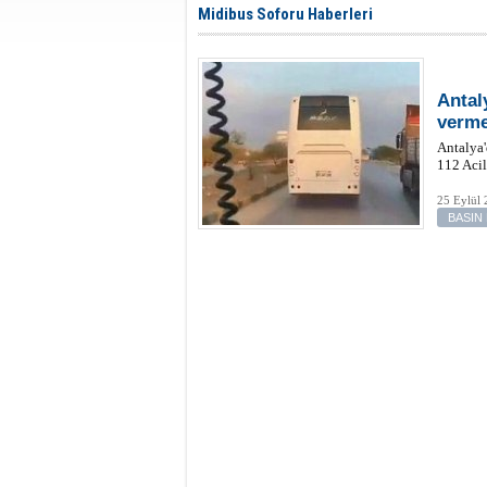
Midibus Soforu Haberleri
Antal
verme
Antalya'
112 Acil
25 Eylül 
BASIN