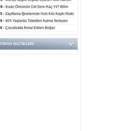
yor
ini Doğrudan Artırıyor
28 -
İnsan Ömrünün Üst Sınırı Kaç Yıl? Bilim
anlarından Yeni Yaşam Süresi Modeli
55 -
Zayıflama İğnelerinde Hızlı Kilo Kaybı Riski:
anlar Hekim Kontrolü Şart Diyor
49 -
40'lı Yaşlarda Tüketilen Kahve İlerleyen
arda Zihinsel ve Fiziksel Sağlığı Koruyor
46 -
Çocuklukta İhmal Edilen Boğaz
ksiyonu İleride Kalp Kapağını Bozabiliyor
TÖRÜN SEÇTİKLERİ