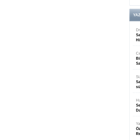
YA
Dr
Sa
Hi
Ce
Bi
Sa
Si
Sa
sü
Hu
Se
Da
Ya
Öz
R