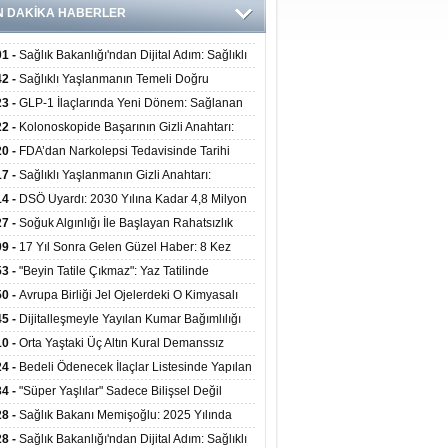
N DAKİKA HABERLER
01 -
Sağlık Bakanlığı'ndan Dijital Adım: Sağlıklı
at Merkezlerinde Uzaktan Danışmanlık Dönemi
42 -
Sağlıklı Yaşlanmanın Temeli Doğru
ladı
enmeden Geçiyor: İleri Yaşta Hangi Besin
23 -
GLP-1 İlaçlarında Yeni Dönem: Sağlanan
erine İhtiyaç Duyuluyor?
alar Yalnızca Kilo Kaybıyla Sınırlı Değil
22 -
Kolonoskopide Başarının Gizli Anahtarı:
rsiz Bağırsak Temizliği Poliplerin Gözden
20 -
FDA’dan Narkolepsi Tedavisinde Tarihi
masına Neden Oluyor
: Oreksin Sistemini Hedefleyen İlk İlaç
17 -
Sağlıklı Yaşlanmanın Gizli Anahtarı:
lanıma Sunuldu
nli Kuvvet Antrenmanı Kas Ve Kemik Sağlığını
14 -
DSÖ Uyardı: 2030 Yılına Kadar 4,8 Milyon
uyor
ire ve Ebe Açığı Oluşabilir
27 -
Soğuk Algınlığı İle Başlayan Rahatsızlık
ciğer Yetmezliği Çıktı: 17 Yıl Sonra Nakille
09 -
17 Yıl Sonra Gelen Güzel Haber: 8 Kez
ata Tutundu
edilen Hastaya 9'uncu Çağrıda Nakil Yapıldı
53 -
"Beyin Tatile Çıkmaz": Yaz Tatilinde
nilenlerin Yüzde 39'u Unutulabiliyor
50 -
Avrupa Birliği Jel Ojelerdeki O Kimyasalı
kladı: Kısırlık ve Alerji Riski Uyarısı
45 -
Dijitalleşmeyle Yayılan Kumar Bağımlılığı
i ve Aileyi Yıkıma Uğratıyor
10 -
Orta Yaştaki Üç Altın Kural Demanssız
mı 13 Yıl Uzatabiliyor
24 -
Bedeli Ödenecek İlaçlar Listesinde Yapılan
enlemeler Hakkında Duyuru 2026/30
34 -
"Süper Yaşlılar" Sadece Bilişsel Değil
ksel Olarak da Daha Sağlıklı Yaşıyor
28 -
Sağlık Bakanı Memişoğlu: 2025 Yılında
Bini Aşkın Kişiye Emzirme Eğitimi Verildi
28 -
Sağlık Bakanlığı'ndan Dijital Adım: Sağlıklı