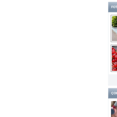
FOT
G
k
ÇO