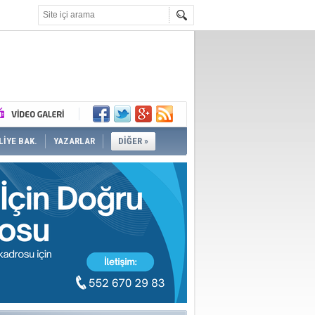
İYE BAK.
YAZARLAR
DİĞER »