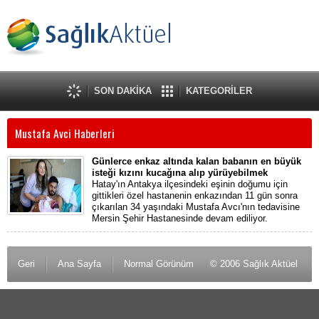
SON DAKİKA
KATEGORİLER
Mustafa Avci Haberleri
Günlerce enkaz altında kalan babanın en büyük
isteği kızını kucağına alıp yürüyebilmek
Hatay'ın Antakya ilçesindeki eşinin doğumu için
gittikleri özel hastanenin enkazından 11 gün sonra
çıkarılan 34 yaşındaki Mustafa Avcı'nın tedavisine
Mersin Şehir Hastanesinde devam ediliyor.
Geri
Ana Sayfa
Normal Görünüm
© 2006 Sağlık Aktüel