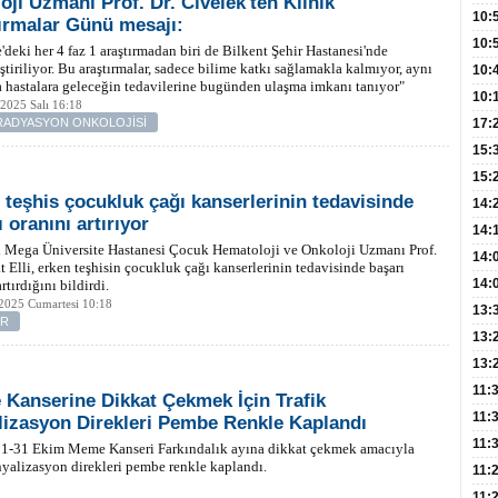
oji Uzmanı Prof. Dr. Civelek'ten Klinik
Hay
Redd
10:
ırmalar Günü mesajı:
Öğre
10:
'deki her 4 faz 1 araştırmadan biri de Bilkent Şehir Hastanesi'nde
ştiriliyor. Bu araştırmalar, sadece bilime katkı sağlamakla kalmıyor, aynı
Yasa
10:
hastalara geleceğin tedavilerine bugünden ulaşma imkanı tanıyor"
Beyn
10:
2025 Salı 16:18
Yaşa
-RADYASYON ONKOLOJİSİ
17:
Düz
15:
Fizi
15:
 teşhis çocukluk çağı kanserlerinin tedavisinde
300 
14:
 oranını artırıyor
Hay
14:
 Mega Üniversite Hastanesi Çocuk Hematoloji ve Onkoloji Uzmanı Prof.
Baş
geli
14:
t Elli, erken teşhisin çocukluk çağı kanserlerinin tedavisinde başarı
Düş
14:
rtırdığını bildirdi.
2025 Cumartesi 10:18
Daki
Kap
13:
ER
Edi
(Roz
13:
Gör
13:
Meyv
11:
Kanserine Dikkat Çekmek İçin Trafik
3,5 
11:
lizasyon Direkleri Pembe Renkle Kaplandı
Old
11:
, 1-31 Ekim Meme Kanseri Farkındalık ayına dikkat çekmek amacıyla
inyalizasyon direkleri pembe renkle kaplandı.
Dev
11:
Oluş
11: