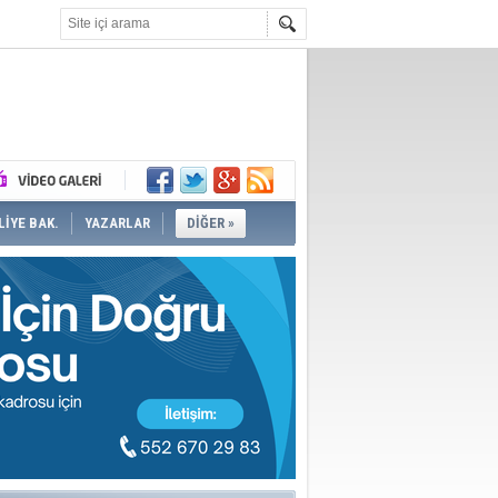
İYE BAK.
YAZARLAR
DİĞER »