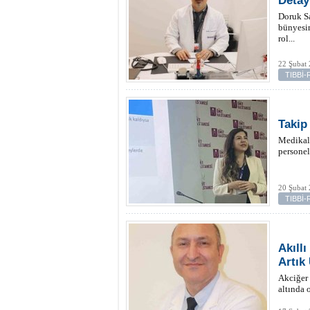
Detay
Doruk Sa
bünyesin
rol...
22 Şubat
TIBBİ
Takip
Medikal 
personel
20 Şubat 
TIBBİ
Akıll
Artık
Akciğer 
altında 