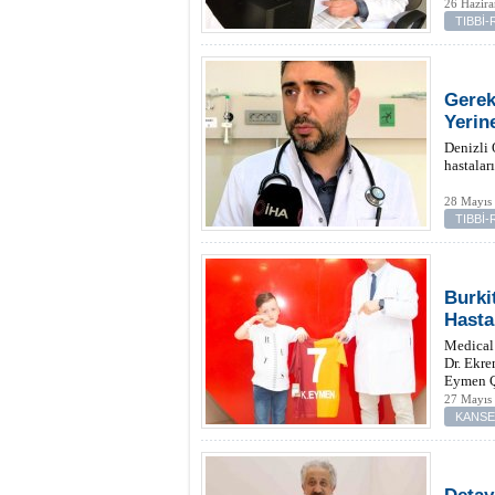
26 Hazir
TIBBİ
Gerek
Yerin
Denizli 
hastalar
28 Mayıs 
TIBBİ
Burki
Hasta
Medical
Dr. Ekre
Eymen Ç
27 Mayıs 
KANS