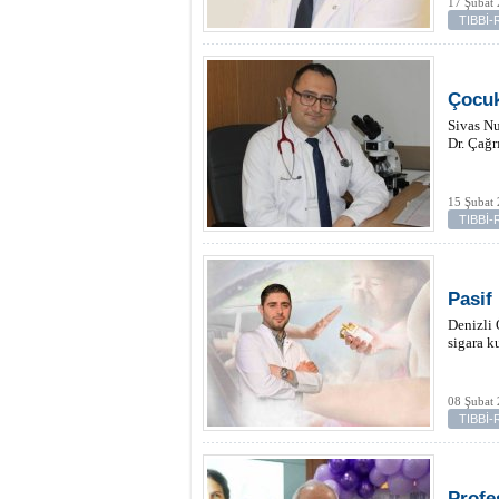
17 Şubat 
TIBBİ
Çocuk
Sivas N
Dr. Çağr
15 Şubat
TIBBİ
Pasif
Denizli 
sigara k
08 Şubat
TIBBİ
Profe