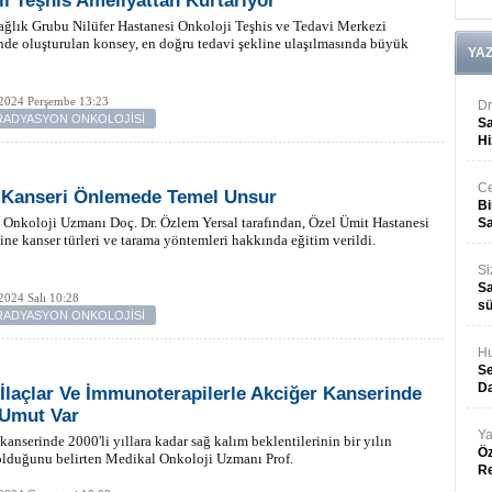
lı Teşhis Ameliyattan Kurtarıyor
ğlık Grubu Nilüfer Hastanesi Onkoloji Teşhis ve Tedavi Merkezi
de oluşturulan konsey, en doğru tedavi şekline ulaşılmasında büyük
YA
 2024 Perşembe 13:23
Dr
-RADYASYON ONKOLOJİSİ
Sa
Hi
Ce
 Kanseri Önlemede Temel Unsur
Bi
Onkoloji Uzmanı Doç. Dr. Özlem Yersal tarafından, Özel Ümit Hastanesi
Sa
ine kanser türleri ve tarama yöntemleri hakkında eğitim verildi.
Si
Sa
2024 Salı 10:28
sü
-RADYASYON ONKOLOJİSİ
Hu
Se
Da
ı İlaçlar Ve İmmunoterapilerle Akciğer Kanserinde
 Umut Var
Ya
kanserinde 2000'li yıllara kadar sağ kalım beklentilerinin bir yılın
Öz
olduğunu belirten Medikal Onkoloji Uzmanı Prof.
R