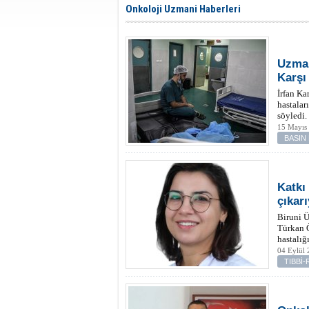
Onkoloji Uzmani Haberleri
Uzman
Karşı
İrfan Ka
hastalar
söyledi.
15 Mayıs
BASIN
Katkı
çıkar
Biruni Ü
Türkan Ö
hastalığ
04 Eylül
TIBBİ