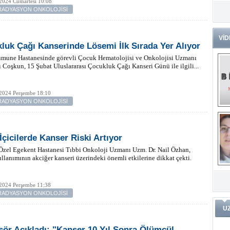
2024 Cumartesi 10:08
-RADYASYON ONKOLOJİSİ
Dr
Tü
Zo
VİD
luk Çağı Kanserinde Lösemi İlk Sırada Yer Alıyor
Av
umune Hastanesinde görevli Çocuk Hematolojisi ve Onkolojisi Uzmanı
He
ı Coşkun, 15 Şubat Uluslararası Çocukluk Çağı Kanseri Günü ile ilgili...
Ç
Ön
Me
 2024 Perşembe 18:10
Fa
-RADYASYON ONKOLOJİSİ
(m
ve
Di
m
Pr
 İçicilerde Kanser Riski Artıyor
Özel Egekent Hastanesi Tıbbi Onkoloji Uzmanı Uzm. Dr. Nail Özhan,
ullanımının akciğer kanseri üzerindeki önemli etkilerine dikkat çekti.
Pr
İ
Ko
ar
Öğ
ko
 2024 Perşembe 11:38
-RADYASYON ONKOLOJİSİ
Dy
U
Da
ar
sör Açıkladı: "Kanser 10 Yıl Sonra Ölümcül