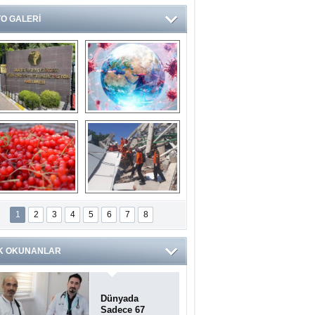
O GALERİ
Ve burası da bir 
14 soruda 
devlet hastanesi
Koronavirüs 
hakkında kendinizi 
test edin...
ilaburu meyvesi 
Endonezya’daki 
anserden koruyor
deprem: Ölü sayısı 
1
2
3
4
5
6
7
8
bin 203'e yükseldi
K OKUNANLAR
Dünyada
Sadece 67