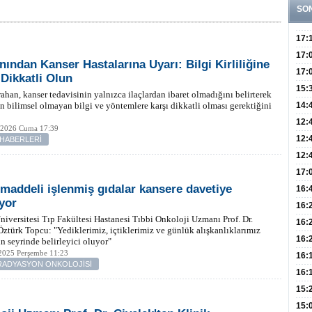
SO
17:
Yaşt
17:
ından Kanser Hastalarına Uyarı: Bilgi Kirliliğine
Biyo
17:
 Dikkatli Olun
Doğ
15:
rahan, kanser tedavisinin yalnızca ilaçlardan ibaret olmadığını belirterek
Sist
Ve K
ın bilimsel olmayan bilgi ve yöntemlere karşı dikkatli olması gerektiğini
14:
10 B
12:
 2026 Cuma 17:39
Aldı
Bini
12:
 HABERLERİ
Olab
12:
Bağ 
İlk
17:
 maddeli işlenmiş gıdalar kansere davetiye
Teşh
Hay
16:
ıyor
Baş
Besl
16:
niversitesi Tıp Fakültesi Hastanesi Tıbbi Onkoloji Uzmanı Prof. Dr.
Öğel
Fayd
16:
ztürk Topcu: "Yediklerimiz, içtiklerimiz ve günlük alışkanlıklarımız
Yete
16:
ın seyrinde belirleyici oluyor"
 2025 Perşembe 11:23
Kaç
Onay
16:
-RADYASYON ONKOLOJİSİ
Kul
Düze
16:
Kor
Hemş
15:
Kara
15: