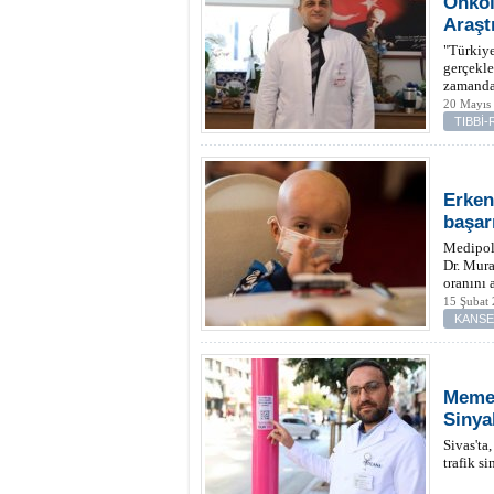
Onkol
Araşt
"Türkiye
gerçekle
zamanda 
20 Mayıs 
TIBBİ
Erken
başarı
Medipol
Dr. Mura
oranını a
15 Şubat 
KANS
Meme 
Sinya
Sivas'ta
trafik s