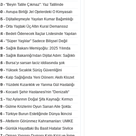
ata Tutundu
edilen Hastaya 9'uncu Çağrıda Nakil Yapıldı
53 -
"Beyin Tatile Çıkmaz": Yaz Tatilinde
nilenlerin Yüzde 39'u Unutulabiliyor
50 -
Avrupa Birliği Jel Ojelerdeki O Kimyasalı
kladı: Kısırlık ve Alerji Riski Uyarısı
45 -
Dijitalleşmeyle Yayılan Kumar Bağımlılığı
i ve Aileyi Yıkıma Uğratıyor
10 -
Orta Yaştaki Üç Altın Kural Demanssız
mı 13 Yıl Uzatabiliyor
24 -
Bedeli Ödenecek İlaçlar Listesinde Yapılan
enlemeler Hakkında Duyuru 2026/30
34 -
"Süper Yaşlılar" Sadece Bilişsel Değil
ksel Olarak da Daha Sağlıklı Yaşıyor
28 -
Sağlık Bakanı Memişoğlu: 2025 Yılında
Bini Aşkın Kişiye Emzirme Eğitimi Verildi
28 -
Sağlık Bakanlığı'ndan Dijital Adım: Sağlıklı
at Merkezlerinde Uzaktan Sağlık Hizmeti
16 -
Bursa’yı sarsan taciz iddiasında şok
ladı
şme!
09 -
Yüksek Sıcaklık Sürüş Güvenliğini
ürüyor: 40 Derecede Güvenli Sürüş Süresi 53
00 -
Kalp Sağlığında Yeni Dönem: Akıllı Klozet
kaya İniyor
ağı 30 Saniyede Ritim Bozukluğunu Tespit
39 -
Yüzdeki Kızarıklık ve Yanma Gül Hastalığı
yor
asea) Belirtisi Olabilir
29 -
Kocaeli Şehir Hastanesi'nin "Denizaltı"
ünümlü Ünitesi Hastalara Umut Oluyor
21 -
Yaz Aylarının Doğal Şifa Kaynağı: Kırmızı
eler Bağışıklığı ve Kalbi Koruyor
39 -
Gülme Krizlerini Oyun Sanan Aile Şokta:
Yaşındaki Çocuk 8 Kez Felç Geçirdi
36 -
Türkiye Burun Estetiğinde Dünya İkincisi
u
35 -
Afetlerin Görünmez Kahramanları: UMKE
 Kadrosuyla Görev Başında
29 -
Günlük Hayattaki Bu Basit Hatalar Sivilce
umunu Tetikliyor
27 -
Orman Yangını Dumanı Kalp Krizi ve İnme