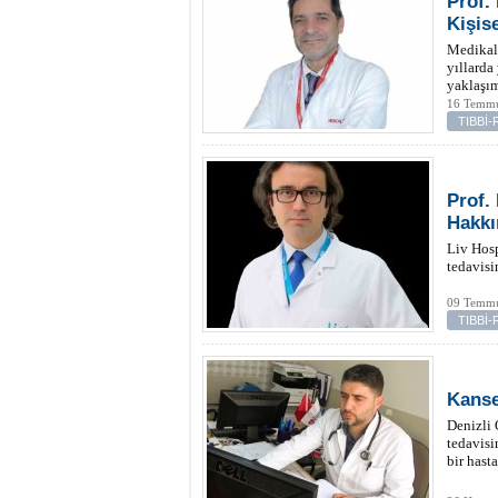
Prof.
Kişis
Medikal 
yıllarda
yaklaşıml
16 Temmu
TIBBİ
Prof.
Hakkı
Liv Hosp
tedavisi
09 Temmu
TIBBİ
Kanse
Denizli 
tedavisi
bir hasta