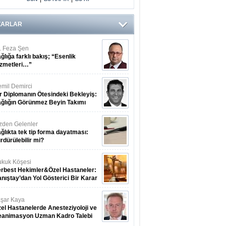
Arasındaki Çift
Yönlü Bağ
Kanıtlandı
ZARLAR
. Feza Şen
ğlığa farklı bakış; “Esenlik
zmetleri…”
mil Demirci
r Diplomanın Ötesindeki Bekleyiş:
ğlığın Görünmez Beyin Takımı
zden Gelenler
ğlıkta tek tip forma dayatması:
rdürülebilir mi?
kuk Köşesi
rbest Hekimler&Özel Hastaneler:
nıştay’dan Yol Gösterici Bir Karar
şar Kaya
el Hastanelerde Anesteziyoloji ve
eanimasyon Uzman Kadro Talebi