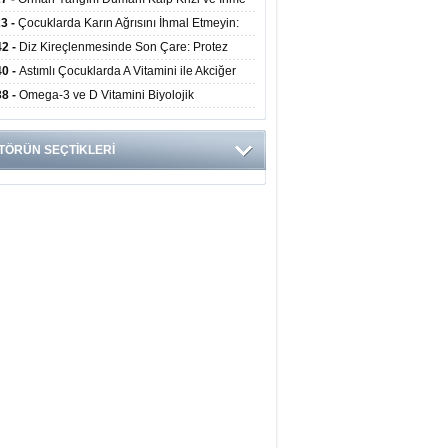
ini Artırıyor
23 -
Çocuklarda Karın Ağrısını İhmal Etmeyin:
disit Habercisi Olabilir
42 -
Diz Kireçlenmesinde Son Çare: Protez
iyatı İle Yaşam Kalitesi Artıyor
40 -
Astımlı Çocuklarda A Vitamini ile Akciğer
mi Arasında Bağlantı Bulundu
38 -
Omega-3 ve D Vitamini Biyolojik
anmayı Yavaşlatabilir
TÖRÜN SEÇTİKLERİ