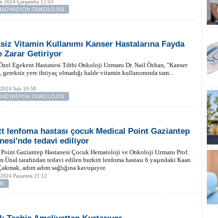
an 2024 Çarşamba 12:03
-RADYASYON ONKOLOJİSİ
siz Vitamin Kullanımı Kanser Hastalarına Fayda
e Zarar Getiriyor
Özel Egekent Hastanesi Tıbbi Onkoloji Uzmanı Dr. Nail Özhan, "Kanser
ı, gereksiz yere ihtiyaç olmadığı halde vitamin kullanımında tam...
2024 Salı 10:58
-RADYASYON ONKOLOJİSİ
tt lenfoma hastası çocuk Medical Point Gaziantep
nesi'nde tedavi ediliyor
 Point Gaziantep Hastanesi Çocuk Hematoloji ve Onkoloji Uzmanı Prof.
m Ünal tarafından tedavi edilen burkitt lenfoma hastası 6 yaşındaki Kaan
akmak, adım adım sağlığına kavuşuyor.
2024 Pazartesi 21:12
ER