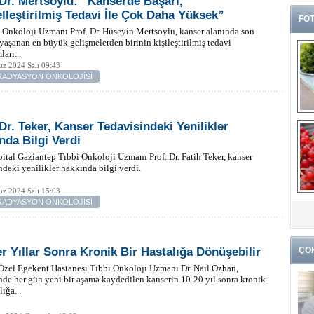
 Dr. Mertsoylu: “Kanserde Başarı,
elleştirilmiş Tedavi İle Çok Daha Yüksek”
FOT
Onkoloji Uzmanı Prof. Dr. Hüseyin Mertsoylu, kanser alanında son
 yaşanan en büyük gelişmelerden birinin kişileştirilmiş tedavi
arı...
z 2024 Salı 09:43
-RADYASYON ONKOLOJİSİ
 Dr. Teker, Kanser Tedavisindeki Yenilikler
nda Bilgi Verdi
ital Gaziantep Tıbbi Onkoloji Uzmanı Prof. Dr. Fatih Teker, kanser
ndeki yenilikler hakkında bilgi verdi.
z 2024 Salı 15:03
G
-RADYASYON ONKOLOJİSİ
k
r Yıllar Sonra Kronik Bir Hastalığa Dönüşebilir
ÇO
Özel Egekent Hastanesi Tıbbi Onkoloji Uzmanı Dr. Nail Özhan,
nde her gün yeni bir aşama kaydedilen kanserin 10-20 yıl sonra kronik
lığa...