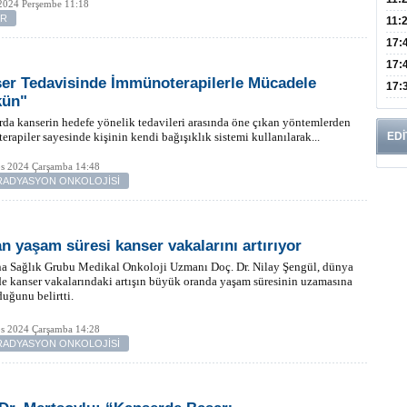
2024 Perşembe 11:18
ER
Risk
11:
Apan
17:
Amel
17:
er Tedavisinde İmmünoterapilerle Mücadele
Hac
17:
ün"
Yaşl
rda kanserin hedefe yönelik tedavileri arasında öne çıkan yöntemlerden
rapiler sayesinde kişinin kendi bağışıklık sistemi kullanılarak...
EDİ
os 2024 Çarşamba 14:48
-RADYASYON ONKOLOJİSİ
n yaşam süresi kanser vakalarını artırıyor
a Sağlık Grubu Medikal Onkoloji Uzmanı Doç. Dr. Nilay Şengül, dünya
e kanser vakalarındaki artışın büyük oranda yaşam süresinin uzamasına
duğunu belirtti.
os 2024 Çarşamba 14:28
-RADYASYON ONKOLOJİSİ