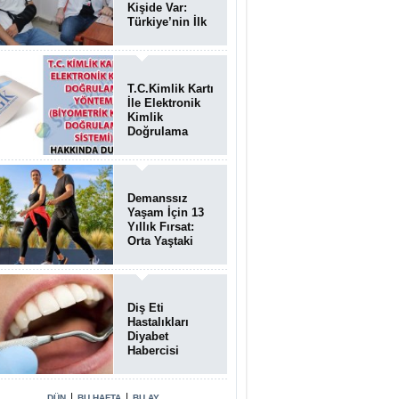
Kişide Var:
Türkiye’nin İlk
Bundgaard
Sendromu
Vakası
Diyarbakır’da
T.C.Kimlik Kartı
Teşhis Edildi
İle Elektronik
Kimlik
Doğrulama
Yöntemi
(Biyometrik
Kimlik
Doğrulama
Demanssız
Sistemi)
Yaşam İçin 13
07.08.2026
Yıllık Fırsat:
Orta Yaştaki
Yaşam Tarzı
Beyin Sağlığını
Belirliyor
Diş Eti
Hastalıkları
Diyabet
Habercisi
Olabilir: Ağız
Sağlığı Ve
Şeker
|
|
DÜN
BU HAFTA
BU AY