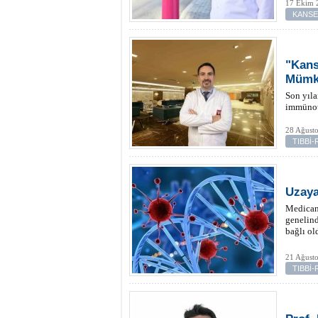
17 Ekim 
KANS
"Kans
Mümk
Son yıla
immünote
28 Ağust
TIBBİ
Uzaya
Medican
genelind
bağlı ol
21 Ağust
TIBBİ