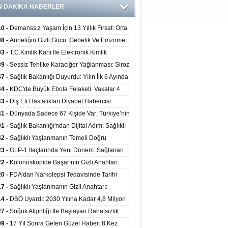
N DAKİKA HABERLER
10 -
Demanssız Yaşam İçin 13 Yıllık Fırsat: Orta
aki Yaşam Tarzı Beyin Sağlığını Belirliyor
08 -
Anneliğin Gizli Gücü: Gebelik Ve Emzirme
lojik Dayanıklılığı Artırabilir Mi?
03 -
T.C.Kimlik Kartı İle Elektronik Kimlik
rulama Yöntemi (Biyometrik Kimlik Doğrulama
39 -
Sessiz Tehlike Karaciğer Yağlanması: Siroz
emi) 07.08.2026
alp Krizine Davetiye Çıkarıyor!
47 -
Sağlık Bakanlığı Duyurdu: Yılın İlk 6 Ayında
inden Fazla Hasta Hiperbarik Oksijen Tedavisi
44 -
KDC'de Büyük Ebola Felaketi: Vakalar 4
 Aştı, Virüste Mutasyon Şüphesi!
43 -
Diş Eti Hastalıkları Diyabet Habercisi
ilir: Ağız Sağlığı Ve Şeker Arasındaki Çift Yönlü
41 -
Dünyada Sadece 67 Kişide Var: Türkiye’nin
Kanıtlandı
 Bundgaard Sendromu Vakası Diyarbakır’da
01 -
Sağlık Bakanlığı'ndan Dijital Adım: Sağlıklı
is Edildi
at Merkezlerinde Uzaktan Danışmanlık Dönemi
42 -
Sağlıklı Yaşlanmanın Temeli Doğru
ladı
enmeden Geçiyor: İleri Yaşta Hangi Besin
23 -
GLP-1 İlaçlarında Yeni Dönem: Sağlanan
erine İhtiyaç Duyuluyor?
alar Yalnızca Kilo Kaybıyla Sınırlı Değil
22 -
Kolonoskopide Başarının Gizli Anahtarı:
rsiz Bağırsak Temizliği Poliplerin Gözden
20 -
FDA’dan Narkolepsi Tedavisinde Tarihi
masına Neden Oluyor
: Oreksin Sistemini Hedefleyen İlk İlaç
17 -
Sağlıklı Yaşlanmanın Gizli Anahtarı:
lanıma Sunuldu
nli Kuvvet Antrenmanı Kas Ve Kemik Sağlığını
14 -
DSÖ Uyardı: 2030 Yılına Kadar 4,8 Milyon
uyor
ire ve Ebe Açığı Oluşabilir
27 -
Soğuk Algınlığı İle Başlayan Rahatsızlık
ciğer Yetmezliği Çıktı: 17 Yıl Sonra Nakille
09 -
17 Yıl Sonra Gelen Güzel Haber: 8 Kez