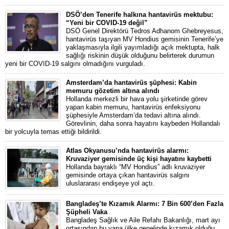
DSÖ’den Tenerife halkına hantavirüs mektubu:
“Yeni bir COVID-19 değil”
DSÖ Genel Direktörü Tedros Adhanom Ghebreyesus,
hantavirüs taşıyan MV Hondius gemisinin Tenerife’ye
yaklaşmasıyla ilgili yayımladığı açık mektupta, halk
sağlığı riskinin düşük olduğunu belirterek durumun
yeni bir COVID-19 salgını olmadığını vurguladı.
Amsterdam’da hantavirüs şüphesi: Kabin
memuru gözetim altına alındı
Hollanda merkezli bir hava yolu şirketinde görev
yapan kabin memuru, hantavirüs enfeksiyonu
şüphesiyle Amsterdam’da tedavi altına alındı.
Görevlinin, daha sonra hayatını kaybeden Hollandalı
bir yolcuyla temas ettiği bildirildi.
Atlas Okyanusu’nda hantavirüs alarmı:
Kruvaziyer gemisinde üç kişi hayatını kaybetti
Hollanda bayraklı “MV Hondius” adlı kruvaziyer
gemisinde ortaya çıkan hantavirüs salgını
uluslararası endişeye yol açtı.
Bangladeş’te Kızamık Alarmı: 7 Bin 600’den Fazla
Şüpheli Vaka
Bangladeş Sağlık ve Aile Refahı Bakanlığı, mart ayı
ortasından bu yana ülke genelinde kızamık olduğu