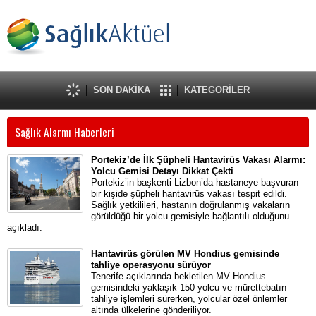
SON DAKİKA
KATEGORİLER
Sağlık Alarmı Haberleri
Portekiz’de İlk Şüpheli Hantavirüs Vakası Alarmı:
Yolcu Gemisi Detayı Dikkat Çekti
Portekiz’in başkenti Lizbon’da hastaneye başvuran
bir kişide şüpheli hantavirüs vakası tespit edildi.
Sağlık yetkilileri, hastanın doğrulanmış vakaların
görüldüğü bir yolcu gemisiyle bağlantılı olduğunu
açıkladı.
Hantavirüs görülen MV Hondius gemisinde
tahliye operasyonu sürüyor
Tenerife açıklarında bekletilen MV Hondius
gemisindeki yaklaşık 150 yolcu ve mürettebatın
tahliye işlemleri sürerken, yolcular özel önlemler
altında ülkelerine gönderiliyor.