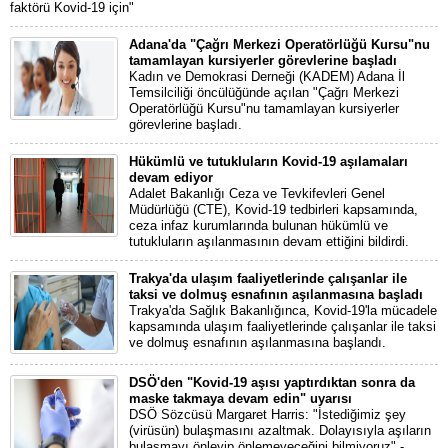
faktörü Kovid-19 için"
Adana'da "Çağrı Merkezi Operatörlüğü Kursu"nu
tamamlayan kursiyerler görevlerine başladı
Kadın ve Demokrasi Derneği (KADEM) Adana İl
Temsilciliği öncülüğünde açılan "Çağrı Merkezi
Operatörlüğü Kursu"nu tamamlayan kursiyerler
görevlerine başladı.
Hükümlü ve tutukluların Kovid-19 aşılamaları
devam ediyor
Adalet Bakanlığı Ceza ve Tevkifevleri Genel
Müdürlüğü (CTE), Kovid-19 tedbirleri kapsamında,
ceza infaz kurumlarında bulunan hükümlü ve
tutukluların aşılanmasının devam ettiğini bildirdi.
Trakya'da ulaşım faaliyetlerinde çalışanlar ile
taksi ve dolmuş esnafının aşılanmasına başladı
Trakya'da Sağlık Bakanlığınca, Kovid-19'la mücadele
kapsamında ulaşım faaliyetlerinde çalışanlar ile taksi
ve dolmuş esnafının aşılanmasına başlandı.
DSÖ'den "Kovid-19 aşısı yaptırdıktan sonra da
maske takmaya devam edin" uyarısı
DSÖ Sözcüsü Margaret Harris: "İstediğimiz şey
(virüsün) bulaşmasını azaltmak. Dolayısıyla aşıların
bulaşmayı önleyip önlemeyeceğini bilmiyoruz" -