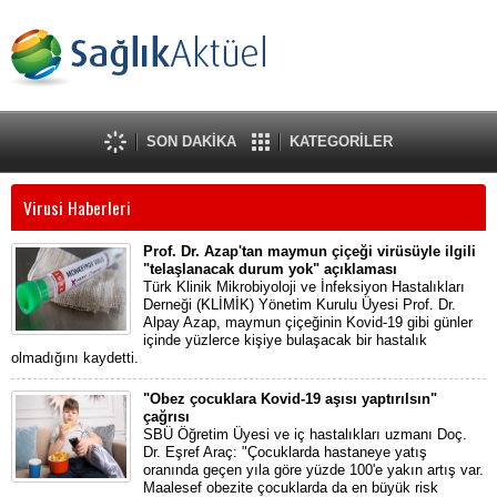
SON DAKİKA
KATEGORİLER
Virusi Haberleri
Prof. Dr. Azap'tan maymun çiçeği virüsüyle ilgili
"telaşlanacak durum yok" açıklaması
Türk Klinik Mikrobiyoloji ve İnfeksiyon Hastalıkları
Derneği (KLİMİK) Yönetim Kurulu Üyesi Prof. Dr.
Alpay Azap, maymun çiçeğinin Kovid-19 gibi günler
içinde yüzlerce kişiye bulaşacak bir hastalık
olmadığını kaydetti.
"Obez çocuklara Kovid-19 aşısı yaptırılsın"
çağrısı
SBÜ Öğretim Üyesi ve iç hastalıkları uzmanı Doç.
Dr. Eşref Araç: "Çocuklarda hastaneye yatış
oranında geçen yıla göre yüzde 100'e yakın artış var.
Maalesef obezite çocuklarda da en büyük risk