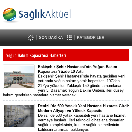
SON DAKİKA
KATEGORİLER
Yoğun Bakım Kapasitesi Haberleri
Eskişehir Şehir Hastanesi'nin Yoğun Bakım
Kapasitesi Yüzde 10 Arttı
Eskişehir Şehir Hastanesi'nde hayata geçirilen yeni
yatırımla yoğun bakım yatak kapasitesi 197'den
217'ye yükseldi. Yaklaşık 150 günde tamamlanan
yeni 3. Basamak Yoğun Bakım Ünitesi, ileri düzey
bakım gerektiren hastalara hizmet verecek.
Denizli’de 500 Yataklı Yeni Hastane Hizmete Girdi:
Modern Altyapı ve Yüksek Kapasite
Denizli’de 500 yatak kapasiteli yeni hastane hizmet
vermeye başladı. İleri teknoloji cihazlarla donatılan
sağlık kompleksinin, kentte sağlık hizmetlerinin
kalitesini artırması bekleniyor.