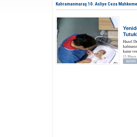
Kahramanmaraş 10. Asliye Ceza Mahkemes
Yenid
Tutuk
Hazel Dı
kalmasın
karar ver
15 Mayıs
BASIN