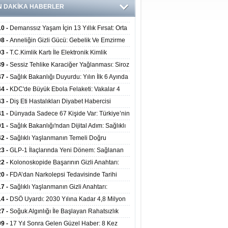
N DAKİKA HABERLER
10 -
Demanssız Yaşam İçin 13 Yıllık Fırsat: Orta
aki Yaşam Tarzı Beyin Sağlığını Belirliyor
08 -
Anneliğin Gizli Gücü: Gebelik Ve Emzirme
lojik Dayanıklılığı Artırabilir Mi?
03 -
T.C.Kimlik Kartı İle Elektronik Kimlik
rulama Yöntemi (Biyometrik Kimlik Doğrulama
39 -
Sessiz Tehlike Karaciğer Yağlanması: Siroz
emi) 07.08.2026
alp Krizine Davetiye Çıkarıyor!
47 -
Sağlık Bakanlığı Duyurdu: Yılın İlk 6 Ayında
inden Fazla Hasta Hiperbarik Oksijen Tedavisi
44 -
KDC'de Büyük Ebola Felaketi: Vakalar 4
 Aştı, Virüste Mutasyon Şüphesi!
43 -
Diş Eti Hastalıkları Diyabet Habercisi
ilir: Ağız Sağlığı Ve Şeker Arasındaki Çift Yönlü
41 -
Dünyada Sadece 67 Kişide Var: Türkiye’nin
Kanıtlandı
 Bundgaard Sendromu Vakası Diyarbakır’da
01 -
Sağlık Bakanlığı'ndan Dijital Adım: Sağlıklı
is Edildi
at Merkezlerinde Uzaktan Danışmanlık Dönemi
42 -
Sağlıklı Yaşlanmanın Temeli Doğru
ladı
enmeden Geçiyor: İleri Yaşta Hangi Besin
23 -
GLP-1 İlaçlarında Yeni Dönem: Sağlanan
erine İhtiyaç Duyuluyor?
alar Yalnızca Kilo Kaybıyla Sınırlı Değil
22 -
Kolonoskopide Başarının Gizli Anahtarı:
rsiz Bağırsak Temizliği Poliplerin Gözden
20 -
FDA’dan Narkolepsi Tedavisinde Tarihi
masına Neden Oluyor
: Oreksin Sistemini Hedefleyen İlk İlaç
17 -
Sağlıklı Yaşlanmanın Gizli Anahtarı:
lanıma Sunuldu
nli Kuvvet Antrenmanı Kas Ve Kemik Sağlığını
14 -
DSÖ Uyardı: 2030 Yılına Kadar 4,8 Milyon
uyor
ire ve Ebe Açığı Oluşabilir
27 -
Soğuk Algınlığı İle Başlayan Rahatsızlık
ciğer Yetmezliği Çıktı: 17 Yıl Sonra Nakille
09 -
17 Yıl Sonra Gelen Güzel Haber: 8 Kez