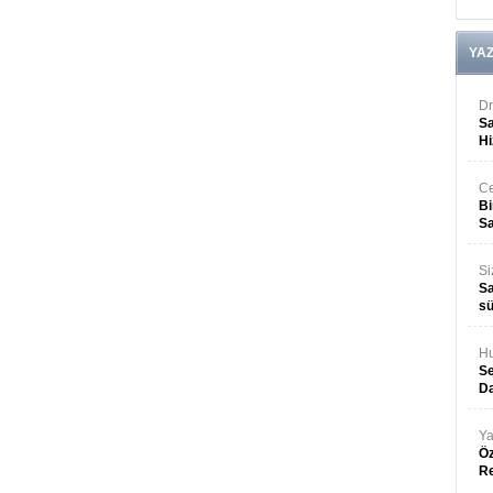
YA
Dr
Sa
Hi
Ce
Bi
Sa
Si
Sa
sü
Hu
Se
Da
Ya
Öz
R