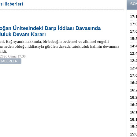
i Haberleri
SO
17:
Yaşt
17:
oğan Ünitesindeki Darp İddiası Davasında
Biyo
17:
luluk Devam Kararı
Doğ
15:
rık Bağrıyanık hakkında, bir bebeğin bedensel ve zihinsel engelli
Sist
Ve K
a neden olduğu iddiasıyla görülen davada tutukluluk halinin devamına
14:
ildi.
10 B
12:
 2026 Cuma 17:30
Aldı
Bini
12:
 HABERLERİ
Olab
12:
Bağ 
İlk
17:
Teşh
Hay
16:
Baş
Besl
16:
Öğel
Fayd
16:
Yete
16:
Kaç
Onay
16:
Kul
Düze
16:
Kor
Hemş
15:
Kara
15: