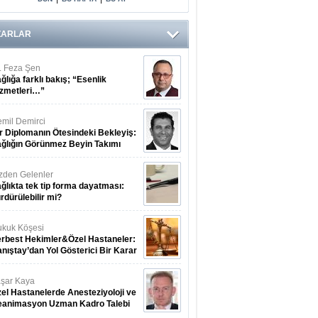
Arasındaki Çift
Yönlü Bağ
Kanıtlandı
ZARLAR
. Feza Şen
ğlığa farklı bakış; “Esenlik
zmetleri…”
mil Demirci
r Diplomanın Ötesindeki Bekleyiş:
ğlığın Görünmez Beyin Takımı
zden Gelenler
ğlıkta tek tip forma dayatması:
rdürülebilir mi?
kuk Köşesi
rbest Hekimler&Özel Hastaneler:
nıştay’dan Yol Gösterici Bir Karar
şar Kaya
el Hastanelerde Anesteziyoloji ve
eanimasyon Uzman Kadro Talebi