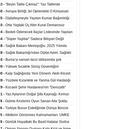
ata Tutundu
edilen Hastaya 9'uncu Çağrıda Nakil Yapıldı
53 -
"Beyin Tatile Çıkmaz": Yaz Tatilinde
nilenlerin Yüzde 39'u Unutulabiliyor
50 -
Avrupa Birliği Jel Ojelerdeki O Kimyasalı
kladı: Kısırlık ve Alerji Riski Uyarısı
45 -
Dijitalleşmeyle Yayılan Kumar Bağımlılığı
i ve Aileyi Yıkıma Uğratıyor
10 -
Orta Yaştaki Üç Altın Kural Demanssız
mı 13 Yıl Uzatabiliyor
24 -
Bedeli Ödenecek İlaçlar Listesinde Yapılan
enlemeler Hakkında Duyuru 2026/30
34 -
"Süper Yaşlılar" Sadece Bilişsel Değil
ksel Olarak da Daha Sağlıklı Yaşıyor
28 -
Sağlık Bakanı Memişoğlu: 2025 Yılında
Bini Aşkın Kişiye Emzirme Eğitimi Verildi
28 -
Sağlık Bakanlığı'ndan Dijital Adım: Sağlıklı
at Merkezlerinde Uzaktan Sağlık Hizmeti
16 -
Bursa’yı sarsan taciz iddiasında şok
ladı
şme!
09 -
Yüksek Sıcaklık Sürüş Güvenliğini
ürüyor: 40 Derecede Güvenli Sürüş Süresi 53
00 -
Kalp Sağlığında Yeni Dönem: Akıllı Klozet
kaya İniyor
ağı 30 Saniyede Ritim Bozukluğunu Tespit
39 -
Yüzdeki Kızarıklık ve Yanma Gül Hastalığı
yor
asea) Belirtisi Olabilir
29 -
Kocaeli Şehir Hastanesi'nin "Denizaltı"
ünümlü Ünitesi Hastalara Umut Oluyor
21 -
Yaz Aylarının Doğal Şifa Kaynağı: Kırmızı
eler Bağışıklığı ve Kalbi Koruyor
39 -
Gülme Krizlerini Oyun Sanan Aile Şokta:
Yaşındaki Çocuk 8 Kez Felç Geçirdi
36 -
Türkiye Burun Estetiğinde Dünya İkincisi
u
35 -
Afetlerin Görünmez Kahramanları: UMKE
 Kadrosuyla Görev Başında
29 -
Günlük Hayattaki Bu Basit Hatalar Sivilce
umunu Tetikliyor
27 -
Orman Yangını Dumanı Kalp Krizi ve İnme