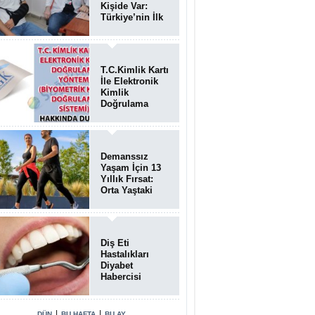
Kişide Var:
Türkiye’nin İlk
Bundgaard
Sendromu
Vakası
Diyarbakır’da
T.C.Kimlik Kartı
Teşhis Edildi
İle Elektronik
Kimlik
Doğrulama
Yöntemi
(Biyometrik
Kimlik
Doğrulama
Demanssız
Sistemi)
Yaşam İçin 13
07.08.2026
Yıllık Fırsat:
Orta Yaştaki
Yaşam Tarzı
Beyin Sağlığını
Belirliyor
Diş Eti
Hastalıkları
Diyabet
Habercisi
Olabilir: Ağız
Sağlığı Ve
Şeker
|
|
DÜN
BU HAFTA
BU AY