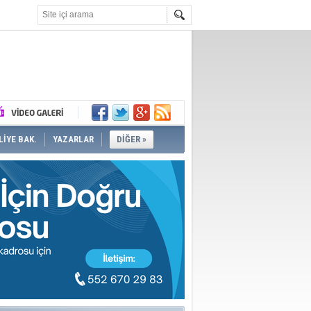
İYE BAK.
YAZARLAR
DİĞER »