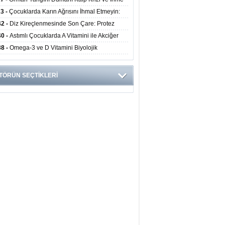
ini Artırıyor
23 -
Çocuklarda Karın Ağrısını İhmal Etmeyin:
disit Habercisi Olabilir
42 -
Diz Kireçlenmesinde Son Çare: Protez
iyatı İle Yaşam Kalitesi Artıyor
40 -
Astımlı Çocuklarda A Vitamini ile Akciğer
mi Arasında Bağlantı Bulundu
38 -
Omega-3 ve D Vitamini Biyolojik
anmayı Yavaşlatabilir
TÖRÜN SEÇTİKLERİ