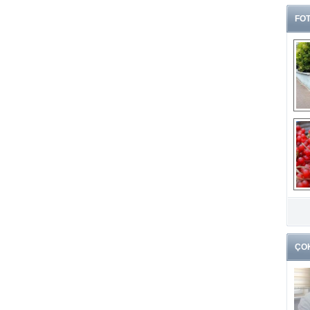
FOT
G
k
ÇO