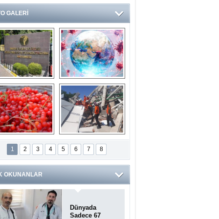
O GALERİ
Ve burası da bir 
14 soruda 
devlet hastanesi
Koronavirüs 
hakkında kendinizi 
test edin...
ilaburu meyvesi 
Endonezya’daki 
anserden koruyor
deprem: Ölü sayısı 
1
2
3
4
5
6
7
8
bin 203'e yükseldi
K OKUNANLAR
Dünyada
Sadece 67