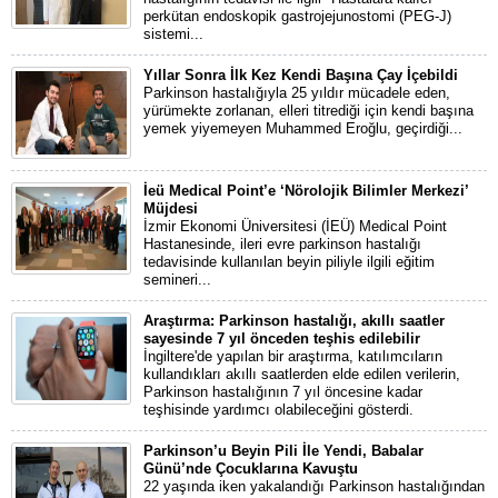
perkütan endoskopik gastrojejunostomi (PEG-J)
sistemi...
Yıllar Sonra İlk Kez Kendi Başına Çay İçebildi
Parkinson hastalığıyla 25 yıldır mücadele eden,
yürümekte zorlanan, elleri titrediği için kendi başına
yemek yiyemeyen Muhammed Eroğlu, geçirdiği...
İeü Medical Point’e ‘Nörolojik Bilimler Merkezi’
Müjdesi
İzmir Ekonomi Üniversitesi (İEÜ) Medical Point
Hastanesinde, ileri evre parkinson hastalığı
tedavisinde kullanılan beyin piliyle ilgili eğitim
semineri...
Araştırma: Parkinson hastalığı, akıllı saatler
sayesinde 7 yıl önceden teşhis edilebilir
İngiltere'de yapılan bir araştırma, katılımcıların
kullandıkları akıllı saatlerden elde edilen verilerin,
Parkinson hastalığının 7 yıl öncesine kadar
teşhisinde yardımcı olabileceğini gösterdi.
Parkinson’u Beyin Pili İle Yendi, Babalar
Günü’nde Çocuklarına Kavuştu
22 yaşında iken yakalandığı Parkinson hastalığından