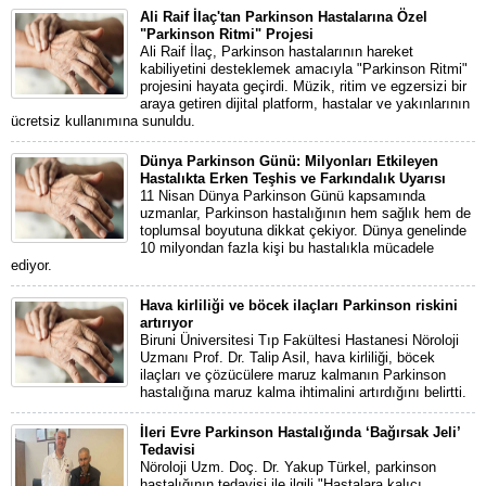
Ali Raif İlaç'tan Parkinson Hastalarına Özel
"Parkinson Ritmi" Projesi
Ali Raif İlaç, Parkinson hastalarının hareket
kabiliyetini desteklemek amacıyla "Parkinson Ritmi"
projesini hayata geçirdi. Müzik, ritim ve egzersizi bir
araya getiren dijital platform, hastalar ve yakınlarının
ücretsiz kullanımına sunuldu.
Dünya Parkinson Günü: Milyonları Etkileyen
Hastalıkta Erken Teşhis ve Farkındalık Uyarısı
11 Nisan Dünya Parkinson Günü kapsamında
uzmanlar, Parkinson hastalığının hem sağlık hem de
toplumsal boyutuna dikkat çekiyor. Dünya genelinde
10 milyondan fazla kişi bu hastalıkla mücadele
ediyor.
Hava kirliliği ve böcek ilaçları Parkinson riskini
artırıyor
Biruni Üniversitesi Tıp Fakültesi Hastanesi Nöroloji
Uzmanı Prof. Dr. Talip Asil, hava kirliliği, böcek
ilaçları ve çözücülere maruz kalmanın Parkinson
hastalığına maruz kalma ihtimalini artırdığını belirtti.
İleri Evre Parkinson Hastalığında ‘Bağırsak Jeli’
Tedavisi
Nöroloji Uzm. Doç. Dr. Yakup Türkel, parkinson
hastalığının tedavisi ile ilgili "Hastalara kalıcı