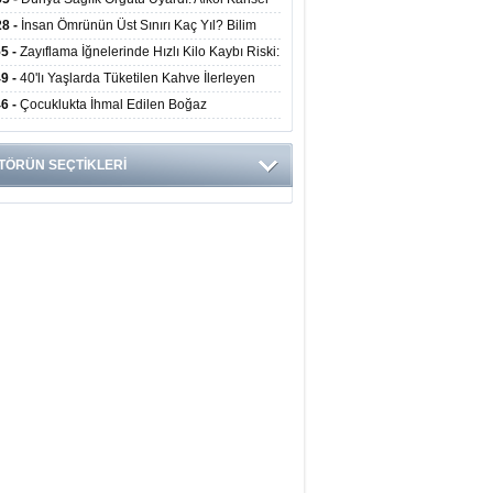
yor
ini Doğrudan Artırıyor
28 -
İnsan Ömrünün Üst Sınırı Kaç Yıl? Bilim
anlarından Yeni Yaşam Süresi Modeli
55 -
Zayıflama İğnelerinde Hızlı Kilo Kaybı Riski:
anlar Hekim Kontrolü Şart Diyor
49 -
40'lı Yaşlarda Tüketilen Kahve İlerleyen
arda Zihinsel ve Fiziksel Sağlığı Koruyor
46 -
Çocuklukta İhmal Edilen Boğaz
ksiyonu İleride Kalp Kapağını Bozabiliyor
TÖRÜN SEÇTİKLERİ