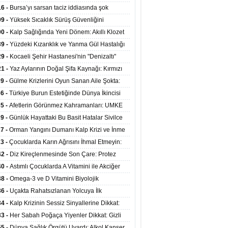
at Merkezlerinde Uzaktan Sağlık Hizmeti
16 -
Bursa’yı sarsan taciz iddiasında şok
ladı
şme!
09 -
Yüksek Sıcaklık Sürüş Güvenliğini
ürüyor: 40 Derecede Güvenli Sürüş Süresi 53
00 -
Kalp Sağlığında Yeni Dönem: Akıllı Klozet
kaya İniyor
ağı 30 Saniyede Ritim Bozukluğunu Tespit
39 -
Yüzdeki Kızarıklık ve Yanma Gül Hastalığı
yor
asea) Belirtisi Olabilir
29 -
Kocaeli Şehir Hastanesi'nin "Denizaltı"
ünümlü Ünitesi Hastalara Umut Oluyor
21 -
Yaz Aylarının Doğal Şifa Kaynağı: Kırmızı
eler Bağışıklığı ve Kalbi Koruyor
39 -
Gülme Krizlerini Oyun Sanan Aile Şokta:
Yaşındaki Çocuk 8 Kez Felç Geçirdi
36 -
Türkiye Burun Estetiğinde Dünya İkincisi
u
35 -
Afetlerin Görünmez Kahramanları: UMKE
 Kadrosuyla Görev Başında
29 -
Günlük Hayattaki Bu Basit Hatalar Sivilce
umunu Tetikliyor
27 -
Orman Yangını Dumanı Kalp Krizi ve İnme
ini Artırıyor
23 -
Çocuklarda Karın Ağrısını İhmal Etmeyin:
disit Habercisi Olabilir
42 -
Diz Kireçlenmesinde Son Çare: Protez
iyatı İle Yaşam Kalitesi Artıyor
40 -
Astımlı Çocuklarda A Vitamini ile Akciğer
mi Arasında Bağlantı Bulundu
38 -
Omega-3 ve D Vitamini Biyolojik
anmayı Yavaşlatabilir
36 -
Uçakta Rahatsızlanan Yolcuya İlk
ahale Sağlık Bakanı Memişoğlu'ndan Geldi
34 -
Kalp Krizinin Sessiz Sinyallerine Dikkat:
ızca Göğüs Ağrısıyla Gelmiyor
33 -
Her Sabah Poğaça Yiyenler Dikkat: Gizli
r ve Yağ Yükü Kalbi ve Bağırsakları Tehdit
55 -
Dünya Sağlık Örgütü Uyardı: Alkol Kanser