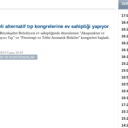
SO
17:
Hay
16:
i alternatif tıp kongrelerine ev sahipliği yapıyor
Baş
Besl
16:
 Büyükşehir Belediyesi ev sahipliğinde düzenlenen "Akupunktur ve
Öğel
Fayd
16:
ıcı Tıp" ve "Fitoterapi ve Tıbbi Aromatik Bitkiler" kongreleri başladı.
Yete
16:
Kaç
Onay
16:
 2023 Cuma 16:43
Kul
Düze
16:
E VE KONFERANSLAR
Kor
Hemş
15:
Kara
15:
Hay
Redd
10:
Öğre
10:
Yasa
10:
Beyn
10:
Yaşa
17:
Düz
15:
Fizi
15:
300 
14: