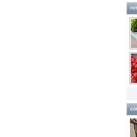
FOT
G
k
ÇO