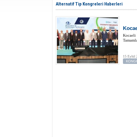
Alternatif Tip Kongreleri Haberleri
Kocael
Kocaeli
Tamamlay
15 Eylül
KONGR