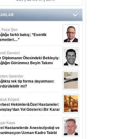
ZARLAR
. Feza Şen
ğlığa farklı bakış; “Esenlik
zmetleri…”
mil Demirci
r Diplomanın Ötesindeki Bekleyiş:
ğlığın Görünmez Beyin Takımı
zden Gelenler
ğlıkta tek tip forma dayatması:
rdürülebilir mi?
kuk Köşesi
rbest Hekimler&Özel Hastaneler:
nıştay’dan Yol Gösterici Bir Karar
şar Kaya
el Hastanelerde Anesteziyoloji ve
eanimasyon Uzman Kadro Talebi