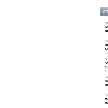
YA
Dr
Sa
Hi
Ce
Bi
Sa
Si
Sa
sü
Hu
Se
Da
Ya
Öz
R