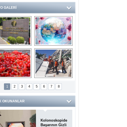
O GALERİ
Ve burası da bir 
14 soruda 
devlet hastanesi
Koronavirüs 
hakkında kendinizi 
test edin...
ilaburu meyvesi 
Endonezya’daki 
anserden koruyor
deprem: Ölü sayısı 
1
2
3
4
5
6
7
8
bin 203'e yükseldi
K OKUNANLAR
Kolonoskopide
Başarının Gizli