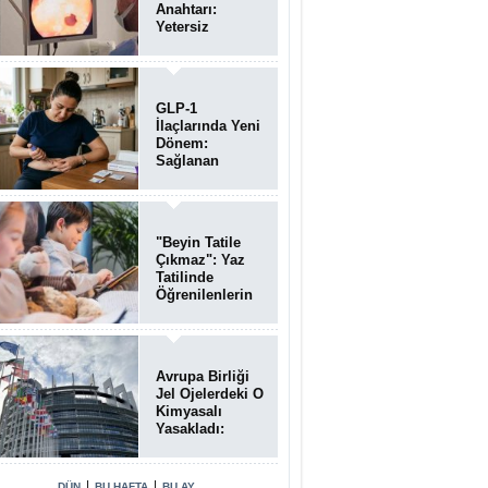
Anahtarı:
Yetersiz
Bağırsak
Temizliği
Poliplerin
Gözden
GLP-1
Kaçmasına
İlaçlarında Yeni
Neden Oluyor
Dönem:
Sağlanan
Faydalar
Yalnızca Kilo
Kaybıyla Sınırlı
Değil
"Beyin Tatile
Çıkmaz": Yaz
Tatilinde
Öğrenilenlerin
Yüzde 39'u
Unutulabiliyor
Avrupa Birliği
Jel Ojelerdeki O
Kimyasalı
Yasakladı:
Kısırlık ve Alerji
Riski Uyarısı
|
|
DÜN
BU HAFTA
BU AY