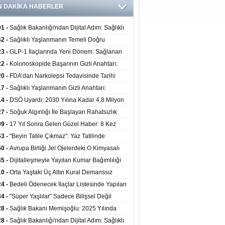
N DAKİKA HABERLER
01 -
Sağlık Bakanlığı'ndan Dijital Adım: Sağlıklı
at Merkezlerinde Uzaktan Danışmanlık Dönemi
42 -
Sağlıklı Yaşlanmanın Temeli Doğru
ladı
enmeden Geçiyor: İleri Yaşta Hangi Besin
23 -
GLP-1 İlaçlarında Yeni Dönem: Sağlanan
erine İhtiyaç Duyuluyor?
alar Yalnızca Kilo Kaybıyla Sınırlı Değil
22 -
Kolonoskopide Başarının Gizli Anahtarı:
rsiz Bağırsak Temizliği Poliplerin Gözden
20 -
FDA’dan Narkolepsi Tedavisinde Tarihi
masına Neden Oluyor
: Oreksin Sistemini Hedefleyen İlk İlaç
17 -
Sağlıklı Yaşlanmanın Gizli Anahtarı:
lanıma Sunuldu
nli Kuvvet Antrenmanı Kas Ve Kemik Sağlığını
14 -
DSÖ Uyardı: 2030 Yılına Kadar 4,8 Milyon
uyor
ire ve Ebe Açığı Oluşabilir
27 -
Soğuk Algınlığı İle Başlayan Rahatsızlık
ciğer Yetmezliği Çıktı: 17 Yıl Sonra Nakille
09 -
17 Yıl Sonra Gelen Güzel Haber: 8 Kez
ata Tutundu
edilen Hastaya 9'uncu Çağrıda Nakil Yapıldı
53 -
"Beyin Tatile Çıkmaz": Yaz Tatilinde
nilenlerin Yüzde 39'u Unutulabiliyor
50 -
Avrupa Birliği Jel Ojelerdeki O Kimyasalı
kladı: Kısırlık ve Alerji Riski Uyarısı
45 -
Dijitalleşmeyle Yayılan Kumar Bağımlılığı
i ve Aileyi Yıkıma Uğratıyor
10 -
Orta Yaştaki Üç Altın Kural Demanssız
mı 13 Yıl Uzatabiliyor
24 -
Bedeli Ödenecek İlaçlar Listesinde Yapılan
enlemeler Hakkında Duyuru 2026/30
34 -
"Süper Yaşlılar" Sadece Bilişsel Değil
ksel Olarak da Daha Sağlıklı Yaşıyor
28 -
Sağlık Bakanı Memişoğlu: 2025 Yılında
Bini Aşkın Kişiye Emzirme Eğitimi Verildi
28 -
Sağlık Bakanlığı'ndan Dijital Adım: Sağlıklı