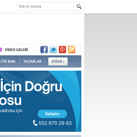
İYE BAK.
YAZARLAR
DİĞER »