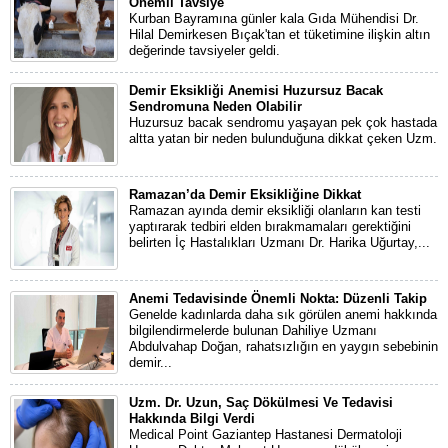
Önemli Tavsiye
Kurban Bayramına günler kala Gıda Mühendisi Dr.
Hilal Demirkesen Bıçak'tan et tüketimine ilişkin altın
değerinde tavsiyeler geldi.
Demir Eksikliği Anemisi Huzursuz Bacak
Sendromuna Neden Olabilir
Huzursuz bacak sendromu yaşayan pek çok hastada
altta yatan bir neden bulunduğuna dikkat çeken Uzm.
Ramazan’da Demir Eksikliğine Dikkat
Ramazan ayında demir eksikliği olanların kan testi
yaptırarak tedbiri elden bırakmamaları gerektiğini
belirten İç Hastalıkları Uzmanı Dr. Harika Uğurtay,...
Anemi Tedavisinde Önemli Nokta: Düzenli Takip
Genelde kadınlarda daha sık görülen anemi hakkında
bilgilendirmelerde bulunan Dahiliye Uzmanı
Abdulvahap Doğan, rahatsızlığın en yaygın sebebinin
demir...
Uzm. Dr. Uzun, Saç Dökülmesi Ve Tedavisi
Hakkında Bilgi Verdi
Medical Point Gaziantep Hastanesi Dermatoloji