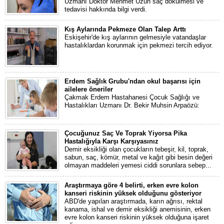
Uzmanı Doktor Mehmet Uzun saç dökülmesi ve
tedavisi hakkında bilgi verdi.
Kış Aylarında Pekmeze Olan Talep Arttı
Eskişehir'de kış aylarının gelmesiyle vatandaşlar
hastalıklardan korunmak için pekmezi tercih ediyor.
Erdem Sağlık Grubu'ndan okul başarısı için
ailelere öneriler
Çakmak Erdem Hastahanesi Çocuk Sağlığı ve
Hastalıkları Uzmanı Dr. Bekir Muhsin Arpaözü:
Çocuğunuz Saç Ve Toprak Yiyorsa Pika
Hastalığıyla Karşı Karşıyasınız
Demir eksikliği olan çocukların tebeşir, kil, toprak,
sabun, saç, kömür, metal ve kağıt gibi besin değeri
olmayan maddeleri yemesi ciddi sorunlara sebep...
Araştırmaya göre 4 belirti, erken evre kolon
kanseri riskinin yüksek olduğunu gösteriyor
ABD'de yapılan araştırmada, karın ağrısı, rektal
kanama, ishal ve demir eksikliği anemisinin, erken
evre kolon kanseri riskinin yüksek olduğuna işaret