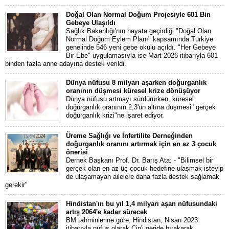
Doğal Olan Normal Doğum Projesiyle 601 Bin
Gebeye Ulaşıldı
Sağlık Bakanlığı'nın hayata geçirdiği "Doğal Olan
Normal Doğum Eylem Planı" kapsamında Türkiye
genelinde 546 yeni gebe okulu açıldı. "Her Gebeye
Bir Ebe" uygulamasıyla ise Mart 2026 itibarıyla 601
binden fazla anne adayına destek verildi.
Dünya nüfusu 8 milyarı aşarken doğurganlık
oranının düşmesi küresel krize dönüşüyor
Dünya nüfusu artmayı sürdürürken, küresel
doğurganlık oranının 2,3'ün altına düşmesi "gerçek
doğurganlık krizi"ne işaret ediyor.
Üreme Sağlığı ve İnfertilite Derneğinden
doğurganlık oranını artırmak için en az 3 çocuk
önerisi
Dernek Başkanı Prof. Dr. Barış Ata: - "Bilimsel bir
gerçek olan en az üç çocuk hedefine ulaşmak isteyip
de ulaşamayan ailelere daha fazla destek sağlamak
gerekir"
Hindistan'ın bu yıl 1,4 milyarı aşan nüfusundaki
artış 2064'e kadar sürecek
BM tahminlerine göre, Hindistan, Nisan 2023
itibarıyla nüfus olarak Çin'i geride bırakarak