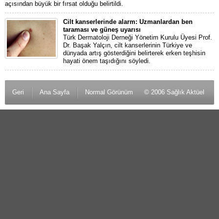
açısından büyük bir fırsat olduğu belirtildi.
Cilt kanserlerinde alarm: Uzmanlardan ben
taraması ve güneş uyarısı
Türk Dermatoloji Derneği Yönetim Kurulu Üyesi Prof.
Dr. Başak Yalçın, cilt kanserlerinin Türkiye ve
dünyada artış gösterdiğini belirterek erken teşhisin
hayati önem taşıdığını söyledi.
Geri
Ana Sayfa
Normal Görünüm
© 2006 Sağlık Aktüel