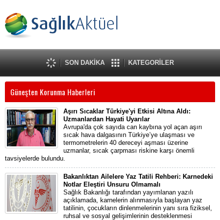
SON DAKİKA
KATEGORİLER
Güneşten Korunma Haberleri
Aşırı Sıcaklar Türkiye'yi Etkisi Altına Aldı:
Uzmanlardan Hayati Uyarılar
Avrupa'da çok sayıda can kaybına yol açan aşırı
sıcak hava dalgasının Türkiye’ye ulaşması ve
termometrelerin 40 dereceyi aşması üzerine
uzmanlar, sıcak çarpması riskine karşı önemli
tavsiyelerde bulundu.
Bakanlıktan Ailelere Yaz Tatili Rehberi: Karnedeki
Notlar Eleştiri Unsuru Olmamalı
Sağlık Bakanlığı tarafından yayımlanan yazılı
açıklamada, karnelerin alınmasıyla başlayan yaz
tatilinin, çocukların dinlenmelerinin yanı sıra fiziksel,
ruhsal ve sosyal gelişimlerinin desteklenmesi