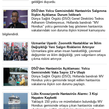
geldiğini duyurdu.
DSÖ'den Yolcu Gemisindeki Hantavirüs Salgınına
İlişkin Açıklama: Durum İstikrarlı
Dünya Sağlık Örgütü (DSÖ) Genel Direktörü Tedros
Adhanom Ghebreyesus, Hollanda bandıralı "MV
Hondius" yolcu gemisinde baş gösteren hantavirüs
vakalarındaki son duruma ilişkin küresel kamuoyunu
bilgilendirdi.
Uzmanlar Uyardı: Zoonotik Hastalıklar ve İklim
Değişikliği Yeni Salgın Risklerini Artırıyor
Uzmanlara göre artan insan hareketliliği, çevresel
değişimler ve iklim değişikliği, yeni salgınların ortaya
çıkma riskini artırıyor.
DSÖ’den Hantavirüs Açıklaması: Yolcu
Gemisindeki Vaka Sayısı 13’e Ulaştı
Dünya Sağlık Örgütü (DSÖ), Hollanda bandıralı MV
Hondius yolcu gemisinde tespit edilen hantavirüs
vakalarına ilişkin son durumu paylaştı.
Lüks Kruvaziyerde Hantavirüs Alarmı: 3 Kişi
Hayatını Kaybetti
Yaklaşık 150 yolcu ve mürettebatın bulunduğu MV
Hondius gemisinde ortaya çıkan hantavirüs vakaları