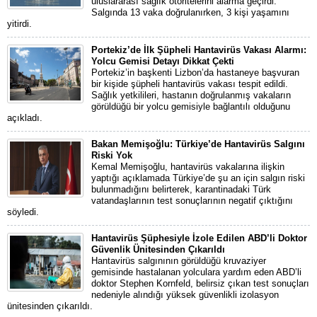
uluslararası sağlık otoritelerini alarma geçirdi.
Salgında 13 vaka doğrulanırken, 3 kişi yaşamını
yitirdi.
Portekiz’de İlk Şüpheli Hantavirüs Vakası Alarmı:
Yolcu Gemisi Detayı Dikkat Çekti
Portekiz’in başkenti Lizbon’da hastaneye başvuran
bir kişide şüpheli hantavirüs vakası tespit edildi.
Sağlık yetkilileri, hastanın doğrulanmış vakaların
görüldüğü bir yolcu gemisiyle bağlantılı olduğunu
açıkladı.
Bakan Memişoğlu: Türkiye’de Hantavirüs Salgını
Riski Yok
Kemal Memişoğlu, hantavirüs vakalarına ilişkin
yaptığı açıklamada Türkiye’de şu an için salgın riski
bulunmadığını belirterek, karantinadaki Türk
vatandaşlarının test sonuçlarının negatif çıktığını
söyledi.
Hantavirüs Şüphesiyle İzole Edilen ABD’li Doktor
Güvenlik Ünitesinden Çıkarıldı
Hantavirüs salgınının görüldüğü kruvaziyer
gemisinde hastalanan yolculara yardım eden ABD’li
doktor Stephen Kornfeld, belirsiz çıkan test sonuçları
nedeniyle alındığı yüksek güvenlikli izolasyon
ünitesinden çıkarıldı.