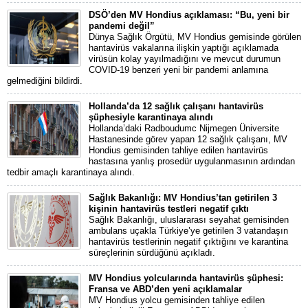
DSÖ’den MV Hondius açıklaması: “Bu, yeni bir
pandemi değil”
Dünya Sağlık Örgütü, MV Hondius gemisinde görülen
hantavirüs vakalarına ilişkin yaptığı açıklamada
virüsün kolay yayılmadığını ve mevcut durumun
COVID-19 benzeri yeni bir pandemi anlamına
gelmediğini bildirdi.
Hollanda’da 12 sağlık çalışanı hantavirüs
şüphesiyle karantinaya alındı
Hollanda’daki Radboudumc Nijmegen Üniversite
Hastanesinde görev yapan 12 sağlık çalışanı, MV
Hondius gemisinden tahliye edilen hantavirüs
hastasına yanlış prosedür uygulanmasının ardından
tedbir amaçlı karantinaya alındı.
Sağlık Bakanlığı: MV Hondius’tan getirilen 3
kişinin hantavirüs testleri negatif çıktı
Sağlık Bakanlığı, uluslararası seyahat gemisinden
ambulans uçakla Türkiye’ye getirilen 3 vatandaşın
hantavirüs testlerinin negatif çıktığını ve karantina
süreçlerinin sürdüğünü açıkladı.
MV Hondius yolcularında hantavirüs şüphesi:
Fransa ve ABD’den yeni açıklamalar
MV Hondius yolcu gemisinden tahliye edilen