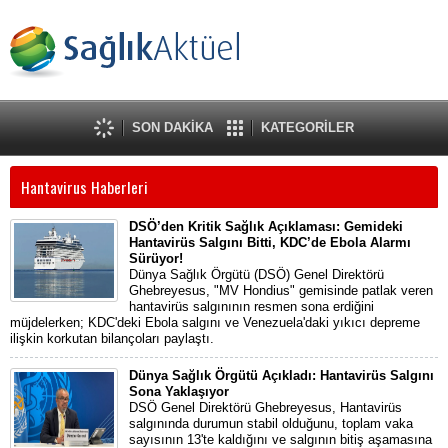
SON DAKİKA
KATEGORİLER
Hantavirus Haberleri
DSÖ’den Kritik Sağlık Açıklaması: Gemideki
Hantavirüs Salgını Bitti, KDC’de Ebola Alarmı
Sürüyor!
Dünya Sağlık Örgütü (DSÖ) Genel Direktörü
Ghebreyesus, "MV Hondius" gemisinde patlak veren
hantavirüs salgınının resmen sona erdiğini
müjdelerken; KDC'deki Ebola salgını ve Venezuela'daki yıkıcı depreme
ilişkin korkutan bilançoları paylaştı.
Dünya Sağlık Örgütü Açıkladı: Hantavirüs Salgını
Sona Yaklaşıyor
DSÖ Genel Direktörü Ghebreyesus, Hantavirüs
salgınında durumun stabil olduğunu, toplam vaka
sayısının 13'te kaldığını ve salgının bitiş aşamasına