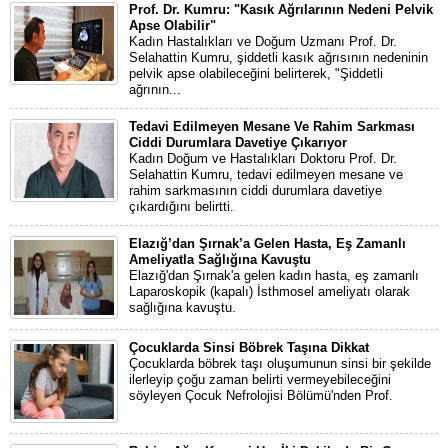
Prof. Dr. Kumru: "Kasık Ağrılarının Nedeni Pelvik
Apse Olabilir"
Kadın Hastalıkları ve Doğum Uzmanı Prof. Dr.
Selahattin Kumru, şiddetli kasık ağrısının nedeninin
pelvik apse olabileceğini belirterek, "Şiddetli
ağrının...
Tedavi Edilmeyen Mesane Ve Rahim Sarkması
Ciddi Durumlara Davetiye Çıkarıyor
Kadın Doğum ve Hastalıkları Doktoru Prof. Dr.
Selahattin Kumru, tedavi edilmeyen mesane ve
rahim sarkmasının ciddi durumlara davetiye
çıkardığını belirtti.
Elazığ’dan Şırnak’a Gelen Hasta, Eş Zamanlı
Ameliyatla Sağlığına Kavuştu
Elazığ'dan Şırnak'a gelen kadın hasta, eş zamanlı
Laparoskopik (kapalı) İsthmosel ameliyatı olarak
sağlığına kavuştu.
Çocuklarda Sinsi Böbrek Taşına Dikkat
Çocuklarda böbrek taşı oluşumunun sinsi bir şekilde
ilerleyip çoğu zaman belirti vermeyebileceğini
söyleyen Çocuk Nefrolojisi Bölümü'nden Prof.