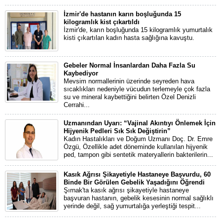
İzmir'de hastanın karın boşluğunda 15
kilogramlık kist çıkartıldı
İzmir'de, karın boşluğunda 15 kilogramlık yumurtalık
kisti çıkartılan kadın hasta sağlığına kavuştu.
Gebeler Normal İnsanlardan Daha Fazla Su
Kaybediyor
Mevsim normallerinin üzerinde seyreden hava
sıcaklıkları nedeniyle vücudun terlemeyle çok fazla
su ve mineral kaybettiğini belirten Özel Denizli
Cerrahi...
Uzmanından Uyarı: “Vajinal Akıntıyı Önlemek İçin
Hijyenik Pedleri Sık Sık Değiştirin”
Kadın Hastalıkları ve Doğum Uzmanı Doç. Dr. Emre
Özgü, Özellikle adet döneminde kullanılan hijyenik
ped, tampon gibi sentetik materyallerin bakterilerin...
Kasık Ağrısı Şikayetiyle Hastaneye Başvurdu, 60
Binde Bir Görülen Gebelik Yaşadığını Öğrendi
Şırnak'ta kasık ağrısı şikayetiyle hastaneye
başvuran hastanın, gebelik kesesinin normal sağlıklı
yerinde değil, sağ yumurtalığa yerleştiği tespit...