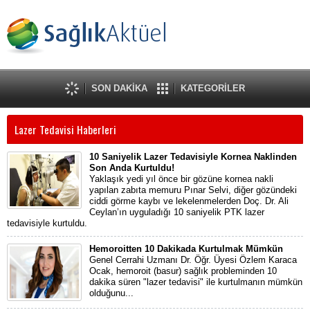
SON DAKİKA
KATEGORİLER
Lazer Tedavisi Haberleri
10 Saniyelik Lazer Tedavisiyle Kornea Naklinden
Son Anda Kurtuldu!
Yaklaşık yedi yıl önce bir gözüne kornea nakli
yapılan zabıta memuru Pınar Selvi, diğer gözündeki
ciddi görme kaybı ve lekelenmelerden Doç. Dr. Ali
Ceylan’ın uyguladığı 10 saniyelik PTK lazer
tedavisiyle kurtuldu.
Hemoroitten 10 Dakikada Kurtulmak Mümkün
Genel Cerrahi Uzmanı Dr. Öğr. Üyesi Özlem Karaca
Ocak, hemoroit (basur) sağlık probleminden 10
dakika süren "lazer tedavisi" ile kurtulmanın mümkün
olduğunu...