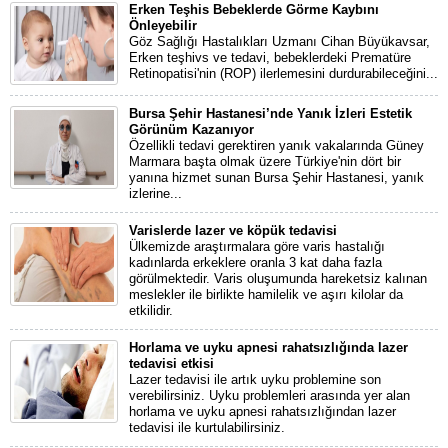
Erken Teşhis Bebeklerde Görme Kaybını
Önleyebilir
Göz Sağlığı Hastalıkları Uzmanı Cihan Büyükavsar,
Erken teşhivs ve tedavi, bebeklerdeki Prematüre
Retinopatisi'nin (ROP) ilerlemesini durdurabileceğini...
Bursa Şehir Hastanesi’nde Yanık İzleri Estetik
Görünüm Kazanıyor
Özellikli tedavi gerektiren yanık vakalarında Güney
Marmara başta olmak üzere Türkiye'nin dört bir
yanına hizmet sunan Bursa Şehir Hastanesi, yanık
izlerine...
Varislerde lazer ve köpük tedavisi
Ülkemizde araştırmalara göre varis hastalığı
kadınlarda erkeklere oranla 3 kat daha fazla
görülmektedir. Varis oluşumunda hareketsiz kalınan
meslekler ile birlikte hamilelik ve aşırı kilolar da
etkilidir.
Horlama ve uyku apnesi rahatsızlığında lazer
tedavisi etkisi
Lazer tedavisi ile artık uyku problemine son
verebilirsiniz. Uyku problemleri arasında yer alan
horlama ve uyku apnesi rahatsızlığından lazer
tedavisi ile kurtulabilirsiniz.