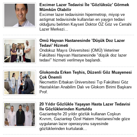
Excimer Lazer Tedavisi İle ’Gözlüksüz’ Görmek
Mümkün Olabilir
Excimer lazer tedavisinin hipermetrop, miyop ve
astigmat tedavisinde kullanılan en yaygın tedavi
olduğunu belirten Kayseri Doktor ÖZ Göz ve Cerrahi
Lazer Merkezi...
Omü Hayvan Hastanesinde ’Düşük Doz Lazer
Tedavi’ Hizmeti
Ondokuz Mayıs Üniversitesi (OMÜ) Veteriner
Fakültesi Hayvan Hastanesinde "düşük doz lazer
tedavi" hizmeti verilmeye başlandı.
Glokomda Erken Teşhis, Düzenli Göz Muayenesi
Çok Önemli
Necmettin Erbakan Üniversitesi Tıp Fakültesi Göz
Hastalıkları Anabilim Dalı ve Glokom Birimi Başkanı
Prof.
20 Yıldır Gözlükle Yaşayan Hasta Lazer Tedavisi
İle Gözlüklerinden Kurtuldu
Gaziantep'te 20 yıldır gözlük kullanan Coşkun
Kıvrım, Gaziantep Özel Hatem Hastanesi'nde göze
uygulanan lazer operasyonu sayesinde
gözlüklerinden kurtularak...