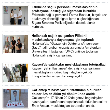
Edirne'de sağlık personeli meslektaşlarının
profesyonel desteğiyle sigaradan kurtuldu
Edirne'de sağlık personeli Fatma Bozkurt, birçok kez
bırakmayı denediği sigara içme alışkanlığından
Sigara Bırakma Polikliniğinden destek alarak
kurtuldu.
Hollandalı sağlık çalışanları Filistinli
meslektaşlarıyla dayanışma için toplandı
Hollanda’da, "Gazze için Doktorlar (Artsen voor
Gaza)" adlı grubun organizasyonuyla Amsterdam
Üniversitesi Hastanesi (UMC) önünde toplanan
Hollandalı sağlık çalışanları,
Kayseri'de sağlıkçılar meslektaşlarını fotoğrafladı
Kayseri Şehir Hastanesi'nde, sağlık çalışanlarının
meslektaşlarını görev başındayken çektiği
fotoğraflardan oluşan bir sergi açıldı.
Gaziantep'te hasta yakını tarafından öldürülen
doktor Arslan ölüm yıl dönümünde anıldı
Gaziantep'te 17 Nisan 2012'de görevi başındayken
hasta yakını tarafından bıçaklanarak öldürülen doktor
Ersin Arslan, meslektaşları tarafından anıldı.