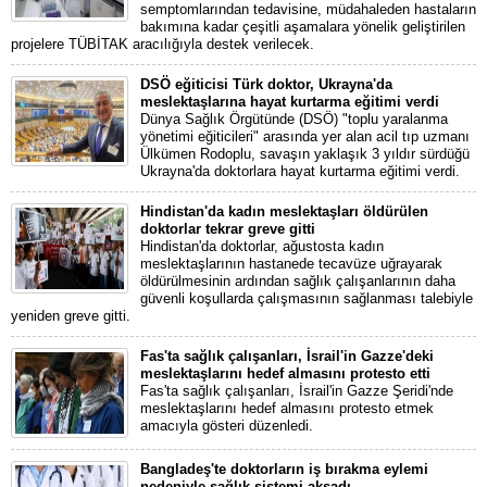
semptomlarından tedavisine, müdahaleden hastaların
bakımına kadar çeşitli aşamalara yönelik geliştirilen
projelere TÜBİTAK aracılığıyla destek verilecek.
DSÖ eğiticisi Türk doktor, Ukrayna'da
meslektaşlarına hayat kurtarma eğitimi verdi
Dünya Sağlık Örgütünde (DSÖ) "toplu yaralanma
yönetimi eğiticileri" arasında yer alan acil tıp uzmanı
Ülkümen Rodoplu, savaşın yaklaşık 3 yıldır sürdüğü
Ukrayna'da doktorlara hayat kurtarma eğitimi verdi.
Hindistan'da kadın meslektaşları öldürülen
doktorlar tekrar greve gitti
Hindistan'da doktorlar, ağustosta kadın
meslektaşlarının hastanede tecavüze uğrayarak
öldürülmesinin ardından sağlık çalışanlarının daha
güvenli koşullarda çalışmasının sağlanması talebiyle
yeniden greve gitti.
Fas'ta sağlık çalışanları, İsrail'in Gazze'deki
meslektaşlarını hedef almasını protesto etti
Fas'ta sağlık çalışanları, İsrail'in Gazze Şeridi'nde
meslektaşlarını hedef almasını protesto etmek
amacıyla gösteri düzenledi.
Bangladeş'te doktorların iş bırakma eylemi
nedeniyle sağlık sistemi aksadı