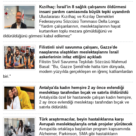
Kızılhaç: İsrail'in 8 sağlık çalışanını öldürmesi
insani yardım camiasında büyük tepki uyandırdı
Uluslararası Kızılhaç ve Kızılay Dernekleri
Federasyonu Sözcüsü Tommaso Della Longa:
"Yardım çalışanlarının, meslektaşlarının hayat
kurtarırken toplu mezara gömüldüğünü ve
öldürüldüğünü görmesi kabul edilemez"
Filistinli sivil savunma çalışanı, Gazze'de
naaşlarına ulaştıkları meslektaşlarını İsrail
askerlerinin infaz ettiğini açıkladı
Filistin Sivil Savunma Teşkilatı Sözcüsü Mahmud
Basal: "Bu, Gazze Şeridi'nde hatta tüm dünyada,
modern yüzyılda gerçekleşen en iğrenç katliamlardan
biri."
Antalya'da kadın hemşire 2 ay önce evlendiği
meslektaşı tarafından bıçak ve satırla öldürüldü
Antalya'da özel bir hastanede çalışan kadın hemşire,
2 ay önce evlendiği meslektaşı tarafından bıçak ve
satırla öldürüldü.
Türk araştırmacılar, beyin hastalıklarına karşı
Avrupalı meslektaşlarıyla ortak projeler yürütecek
Avrupa'da ortaklaşa başlatılan program kapsamında
Alzheimer, Parkinson, SMA gibi hastalıkların