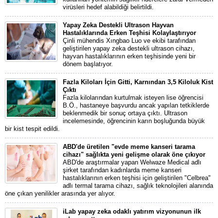
virüsleri hedef alabildiği belirtildi.
Yapay Zeka Destekli Ultrason Hayvan
Hastalıklarında Erken Teşhisi Kolaylaştırıyor
Çinli mühendis Xıngbao Luo ve ekibi tarafından
geliştirilen yapay zeka destekli ultrason cihazı,
hayvan hastalıklarının erken teşhisinde yeni bir
dönem başlatıyor.
Fazla Kiloları İçin Gitti, Karnından 3,5 Kiloluk Kist
Çıktı
Fazla kilolarından kurtulmak isteyen lise öğrencisi
B.Ö., hastaneye başvurdu ancak yapılan tetkiklerde
beklenmedik bir sonuç ortaya çıktı. Ultrason
incelemesinde, öğrencinin karın boşluğunda büyük
bir kist tespit edildi.
ABD'de üretilen "evde meme kanseri tarama
cihazı" sağlıkta yeni gelişme olarak öne çıkıyor
ABD'de araştırmalar yapan Welwaze Medical adlı
şirket tarafından kadınlarda meme kanseri
hastalıklarının erken teşhisi için geliştirilen "Celbrea"
adlı termal tarama cihazı, sağlık teknolojileri alanında
öne çıkan yenilikler arasında yer alıyor.
iLab yapay zeka odaklı yatırım vizyonunun ilk