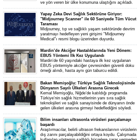
ve yön veren bir ülke konumuna ulaştığını açıkladı.
Yapay Zeka Devi Sağlık Sektörüne Giriyor:
"Midjourney Scanner" ile 60 Saniyede Tüm Vücut
Taraması
Midjourney, tıp ve sağlıklı yaşam sektöründe devrim
yaratmayı hedefleyen yeni girişimi "Midjourney
Medical"ı resmi blogu üzerinden duyurdu.
Mardin’de Akciğer Hastalıklarında Yeni Dönem:
EBUS Yöntemi İlk Kez Uygulandı
Mardin’de 60 yaşındaki hastaya ilk kez uygulanan
EBUS yöntemiyle akciğer çevresinden güvenli doku
örneği alındı, hasta aynı gün taburcu edildi.
Bakan Memişoğlu: Türkiye Sağlık Teknolojisinde
Dünyanın Sayılı Ülkeleri Arasına Girecek
Kemal Memişoğlu, Niğde’de katıldığı programda
Türkiye’nin sağlık hizmetlerinin yanı sıra sağlık
teknolojileri ve sağlık sanayisinde de dünyanın önde
gelen ülkeleri arasına girmeyi hedeflediğini söyledi.
Bilim insanları ultrasonla virüsleri parçalamayı
başardı
Araştırmacılar, belirli ultrason frekanslarının virüslerin
dış zarını parçalayabildiğini ortaya koydu. Çalışmada
kullanılan yöntemin sağlıklı hücrelere zarar vermeden