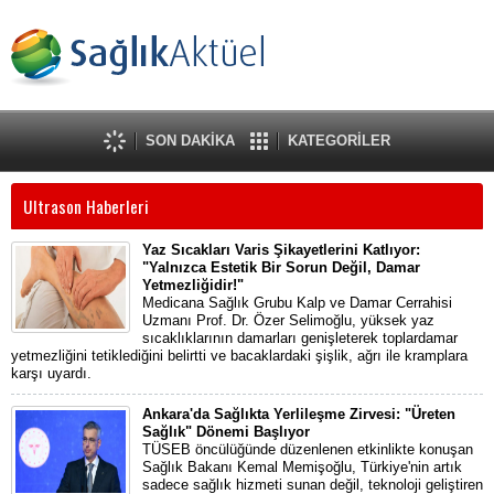
SON DAKİKA
KATEGORİLER
Ultrason Haberleri
Yaz Sıcakları Varis Şikayetlerini Katlıyor:
"Yalnızca Estetik Bir Sorun Değil, Damar
Yetmezliğidir!"
Medicana Sağlık Grubu Kalp ve Damar Cerrahisi
Uzmanı Prof. Dr. Özer Selimoğlu, yüksek yaz
sıcaklıklarının damarları genişleterek toplardamar
yetmezliğini tetiklediğini belirtti ve bacaklardaki şişlik, ağrı ile kramplara
karşı uyardı.
Ankara'da Sağlıkta Yerlileşme Zirvesi: "Üreten
Sağlık" Dönemi Başlıyor
TÜSEB öncülüğünde düzenlenen etkinlikte konuşan
Sağlık Bakanı Kemal Memişoğlu, Türkiye'nin artık
sadece sağlık hizmeti sunan değil, teknoloji geliştiren