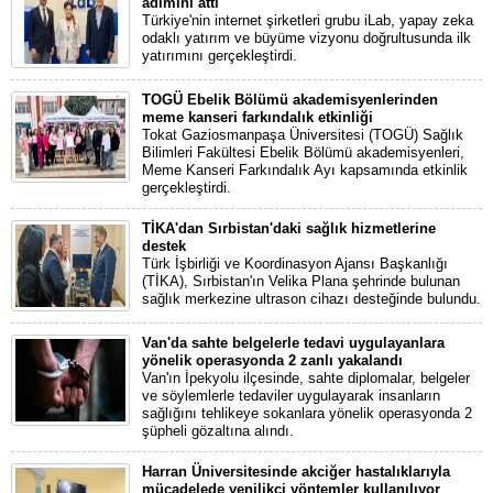
adımını attı
Türkiye'nin internet şirketleri grubu iLab, yapay zeka
odaklı yatırım ve büyüme vizyonu doğrultusunda ilk
yatırımını gerçekleştirdi.
TOGÜ Ebelik Bölümü akademisyenlerinden
meme kanseri farkındalık etkinliği
Tokat Gaziosmanpaşa Üniversitesi (TOGÜ) Sağlık
Bilimleri Fakültesi Ebelik Bölümü akademisyenleri,
Meme Kanseri Farkındalık Ayı kapsamında etkinlik
gerçekleştirdi.
TİKA'dan Sırbistan'daki sağlık hizmetlerine
destek
Türk İşbirliği ve Koordinasyon Ajansı Başkanlığı
(TİKA), Sırbistan'ın Velika Plana şehrinde bulunan
sağlık merkezine ultrason cihazı desteğinde bulundu.
Van'da sahte belgelerle tedavi uygulayanlara
yönelik operasyonda 2 zanlı yakalandı
Van'ın İpekyolu ilçesinde, sahte diplomalar, belgeler
ve söylemlerle tedaviler uygulayarak insanların
sağlığını tehlikeye sokanlara yönelik operasyonda 2
şüpheli gözaltına alındı.
Harran Üniversitesinde akciğer hastalıklarıyla
mücadelede yenilikçi yöntemler kullanılıyor