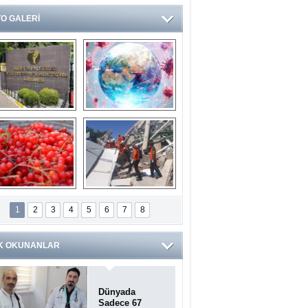
O GALERİ
Ve burası da bir 
14 soruda 
devlet hastanesi
Koronavirüs 
hakkında kendinizi 
test edin...
ilaburu meyvesi 
Endonezya’daki 
anserden koruyor
deprem: Ölü sayısı 
1
2
3
4
5
6
7
8
bin 203'e yükseldi
K OKUNANLAR
Dünyada
Sadece 67