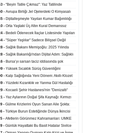
ata Tutundu
edilen Hastaya 9'uncu Çağrıda Nakil Yapıldı
53 -
"Beyin Tatile Çıkmaz": Yaz Tatilinde
nilenlerin Yüzde 39'u Unutulabiliyor
50 -
Avrupa Birliği Jel Ojelerdeki O Kimyasalı
kladı: Kısırlık ve Alerji Riski Uyarısı
45 -
Dijitalleşmeyle Yayılan Kumar Bağımlılığı
i ve Aileyi Yıkıma Uğratıyor
10 -
Orta Yaştaki Üç Altın Kural Demanssız
mı 13 Yıl Uzatabiliyor
24 -
Bedeli Ödenecek İlaçlar Listesinde Yapılan
enlemeler Hakkında Duyuru 2026/30
34 -
"Süper Yaşlılar" Sadece Bilişsel Değil
ksel Olarak da Daha Sağlıklı Yaşıyor
28 -
Sağlık Bakanı Memişoğlu: 2025 Yılında
Bini Aşkın Kişiye Emzirme Eğitimi Verildi
28 -
Sağlık Bakanlığı'ndan Dijital Adım: Sağlıklı
at Merkezlerinde Uzaktan Sağlık Hizmeti
16 -
Bursa’yı sarsan taciz iddiasında şok
ladı
şme!
09 -
Yüksek Sıcaklık Sürüş Güvenliğini
ürüyor: 40 Derecede Güvenli Sürüş Süresi 53
00 -
Kalp Sağlığında Yeni Dönem: Akıllı Klozet
kaya İniyor
ağı 30 Saniyede Ritim Bozukluğunu Tespit
39 -
Yüzdeki Kızarıklık ve Yanma Gül Hastalığı
yor
asea) Belirtisi Olabilir
29 -
Kocaeli Şehir Hastanesi'nin "Denizaltı"
ünümlü Ünitesi Hastalara Umut Oluyor
21 -
Yaz Aylarının Doğal Şifa Kaynağı: Kırmızı
eler Bağışıklığı ve Kalbi Koruyor
39 -
Gülme Krizlerini Oyun Sanan Aile Şokta:
Yaşındaki Çocuk 8 Kez Felç Geçirdi
36 -
Türkiye Burun Estetiğinde Dünya İkincisi
u
35 -
Afetlerin Görünmez Kahramanları: UMKE
 Kadrosuyla Görev Başında
29 -
Günlük Hayattaki Bu Basit Hatalar Sivilce
umunu Tetikliyor
27 -
Orman Yangını Dumanı Kalp Krizi ve İnme