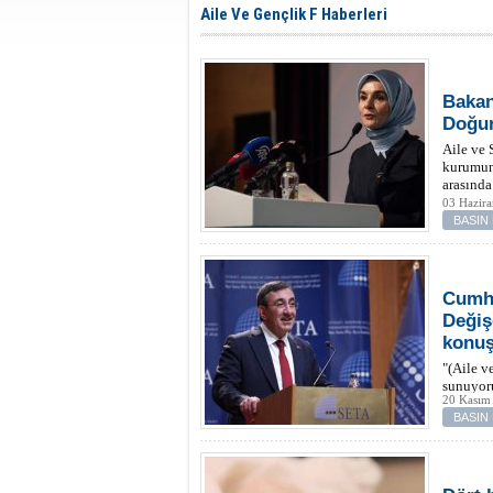
Aile Ve Gençlik F Haberleri
Bakan
Doğur
Aile ve 
kurumun
arasında
03 Hazir
BASIN
Cumhu
Değiş
konuş
"(Aile v
sunuyor
20 Kasım
BASIN