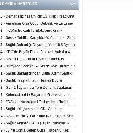
N DAKİKA HABERLER
10 -
Demanssız Yaşam İçin 13 Yıllık Fırsat: Orta
aki Yaşam Tarzı Beyin Sağlığını Belirliyor
08 -
Anneliğin Gizli Gücü: Gebelik Ve Emzirme
lojik Dayanıklılığı Artırabilir Mi?
03 -
T.C.Kimlik Kartı İle Elektronik Kimlik
rulama Yöntemi (Biyometrik Kimlik Doğrulama
39 -
Sessiz Tehlike Karaciğer Yağlanması: Siroz
emi) 07.08.2026
alp Krizine Davetiye Çıkarıyor!
47 -
Sağlık Bakanlığı Duyurdu: Yılın İlk 6 Ayında
inden Fazla Hasta Hiperbarik Oksijen Tedavisi
44 -
KDC'de Büyük Ebola Felaketi: Vakalar 4
 Aştı, Virüste Mutasyon Şüphesi!
43 -
Diş Eti Hastalıkları Diyabet Habercisi
ilir: Ağız Sağlığı Ve Şeker Arasındaki Çift Yönlü
41 -
Dünyada Sadece 67 Kişide Var: Türkiye’nin
Kanıtlandı
 Bundgaard Sendromu Vakası Diyarbakır’da
01 -
Sağlık Bakanlığı'ndan Dijital Adım: Sağlıklı
is Edildi
at Merkezlerinde Uzaktan Danışmanlık Dönemi
42 -
Sağlıklı Yaşlanmanın Temeli Doğru
ladı
enmeden Geçiyor: İleri Yaşta Hangi Besin
23 -
GLP-1 İlaçlarında Yeni Dönem: Sağlanan
erine İhtiyaç Duyuluyor?
alar Yalnızca Kilo Kaybıyla Sınırlı Değil
22 -
Kolonoskopide Başarının Gizli Anahtarı:
rsiz Bağırsak Temizliği Poliplerin Gözden
20 -
FDA’dan Narkolepsi Tedavisinde Tarihi
masına Neden Oluyor
: Oreksin Sistemini Hedefleyen İlk İlaç
17 -
Sağlıklı Yaşlanmanın Gizli Anahtarı:
lanıma Sunuldu
nli Kuvvet Antrenmanı Kas Ve Kemik Sağlığını
14 -
DSÖ Uyardı: 2030 Yılına Kadar 4,8 Milyon
uyor
ire ve Ebe Açığı Oluşabilir
27 -
Soğuk Algınlığı İle Başlayan Rahatsızlık
ciğer Yetmezliği Çıktı: 17 Yıl Sonra Nakille
09 -
17 Yıl Sonra Gelen Güzel Haber: 8 Kez