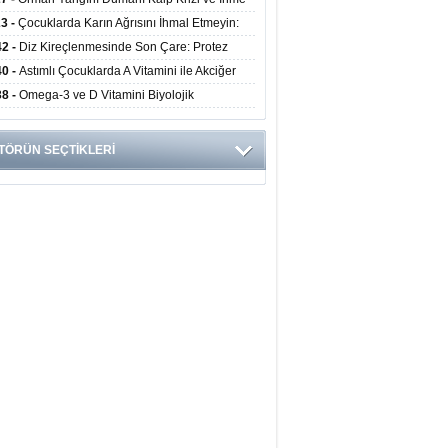
ini Artırıyor
23 -
Çocuklarda Karın Ağrısını İhmal Etmeyin:
disit Habercisi Olabilir
42 -
Diz Kireçlenmesinde Son Çare: Protez
iyatı İle Yaşam Kalitesi Artıyor
40 -
Astımlı Çocuklarda A Vitamini ile Akciğer
mi Arasında Bağlantı Bulundu
38 -
Omega-3 ve D Vitamini Biyolojik
anmayı Yavaşlatabilir
TÖRÜN SEÇTİKLERİ