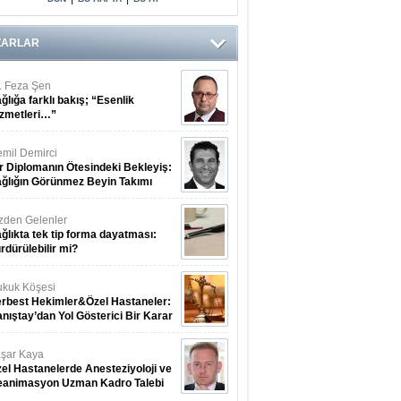
Arasındaki Çift
Yönlü Bağ
Kanıtlandı
ZARLAR
. Feza Şen
ğlığa farklı bakış; “Esenlik
zmetleri…”
mil Demirci
r Diplomanın Ötesindeki Bekleyiş:
ğlığın Görünmez Beyin Takımı
zden Gelenler
ğlıkta tek tip forma dayatması:
rdürülebilir mi?
kuk Köşesi
rbest Hekimler&Özel Hastaneler:
nıştay’dan Yol Gösterici Bir Karar
şar Kaya
el Hastanelerde Anesteziyoloji ve
eanimasyon Uzman Kadro Talebi