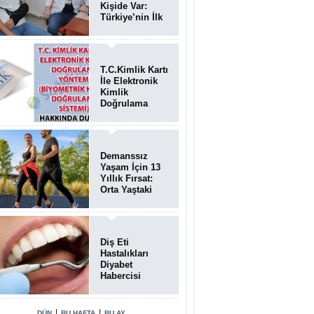
Kişide Var:
Türkiye’nin İlk
Bundgaard
Sendromu
Vakası
Diyarbakır’da
T.C.Kimlik Kartı
Teşhis Edildi
İle Elektronik
Kimlik
Doğrulama
Yöntemi
(Biyometrik
Kimlik
Doğrulama
Demanssız
Sistemi)
Yaşam İçin 13
07.08.2026
Yıllık Fırsat:
Orta Yaştaki
Yaşam Tarzı
Beyin Sağlığını
Belirliyor
Diş Eti
Hastalıkları
Diyabet
Habercisi
Olabilir: Ağız
Sağlığı Ve
Şeker
|
|
DÜN
BU HAFTA
BU AY