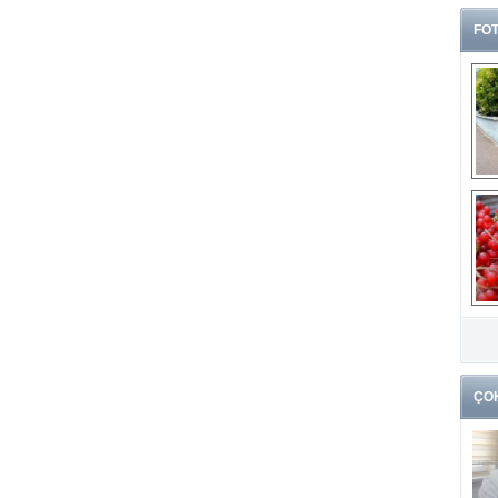
FOT
G
k
ÇO