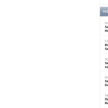
YA
Dr
Sa
Hi
Ce
Bi
Sa
Si
Sa
sü
Hu
Se
Da
Ya
Öz
R