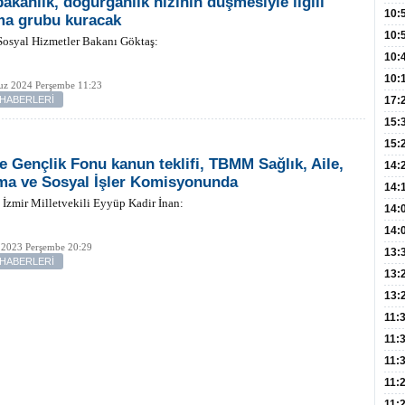
bakanlık, doğurganlık hızının düşmesiyle ilgili
Hay
Redd
10:
ma grubu kuracak
Öğre
10:
Sosyal Hizmetler Bakanı Göktaş:
Yasa
10:
Beyn
10:
z 2024 Perşembe 11:23
Yaşa
 HABERLERİ
17:
Düz
15:
Fizi
15:
ve Gençlik Fonu kanun teklifi, TBMM Sağlık, Aile,
300 
14:
ma ve Sosyal İşler Komisyonunda
Hay
14:
 İzmir Milletvekili Eyyüp Kadir İnan:
Baş
geli
14:
Düş
14:
 2023 Perşembe 20:29
Daki
Kap
13:
 HABERLERİ
Edi
(Roz
13:
Gör
13:
Meyv
11:
3,5 
11:
Old
11:
Dev
11:
Oluş
11: