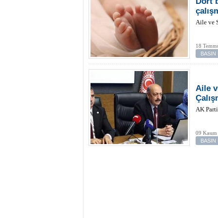
Dört 
çalış
Aile ve 
18 Temmu
BASIN
Aile 
Çalış
AK Parti
09 Kasım
BASIN