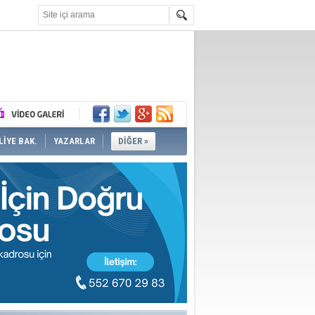
İYE BAK.
YAZARLAR
DİĞER »