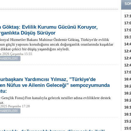
SO
17:
Yaşt
17:
 Göktaş: Evlilik Kurumu Gücünü Koruyor,
Biyo
17:
ganlıkta Düşüş Sürüyor
Doğ
15:
Sosyal Hizmetler Bakanı Mahinur Özdemir Göktaş, Türkiye'de evlilik
Sist
Ve K
un güçlü yapısını koruduğunu ancak doğurganlık oranlarında kuşaklar
14:
 dikkat çekici bir düşüş yaşandığını söyledi.
10 B
12:
an 2026 Çarşamba 15:55
Aldı
Bini
12:
 HABERLERİ
Olab
12:
Bağ 
İlk
17:
rbaşkanı Yardımcısı Yılmaz, "Türkiye'de
Teşh
Hay
16:
en Nüfus ve Ailenin Geleceği" sempozyumunda
Baş
Besl
16:
tu:
Öğel
Fayd
16:
e Gençlik Fonu) Fon kanalıyla gelecek nesiller adına evliliklere destek
Yete
16:
uz.
 2025 Perşembe 17:28
Kaç
Onay
16:
 HABERLERİ
Kul
Düze
16:
Kor
Hemş
15:
Kara
15: