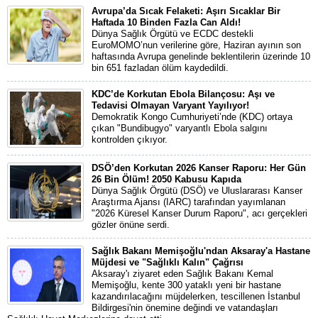
Avrupa’da Sıcak Felaketi: Aşırı Sıcaklar Bir
Haftada 10 Binden Fazla Can Aldı!
Dünya Sağlık Örgütü ve ECDC destekli
EuroMOMO’nun verilerine göre, Haziran ayının son
haftasında Avrupa genelinde beklentilerin üzerinde 10
bin 651 fazladan ölüm kaydedildi.
KDC’de Korkutan Ebola Bilançosu: Aşı ve
Tedavisi Olmayan Varyant Yayılıyor!
Demokratik Kongo Cumhuriyeti’nde (KDC) ortaya
çıkan "Bundibugyo" varyantlı Ebola salgını
kontrolden çıkıyor.
DSÖ’den Korkutan 2026 Kanser Raporu: Her Gün
26 Bin Ölüm! 2050 Kabusu Kapıda
Dünya Sağlık Örgütü (DSÖ) ve Uluslararası Kanser
Araştırma Ajansı (IARC) tarafından yayımlanan
"2026 Küresel Kanser Durum Raporu", acı gerçekleri
gözler önüne serdi.
Sağlık Bakanı Memişoğlu'ndan Aksaray'a Hastane
Müjdesi ve "Sağlıklı Kalın" Çağrısı
Aksaray'ı ziyaret eden Sağlık Bakanı Kemal
Memişoğlu, kente 300 yataklı yeni bir hastane
kazandırılacağını müjdelerken, tescillenen İstanbul
Bildirgesi'nin önemine değindi ve vatandaşları