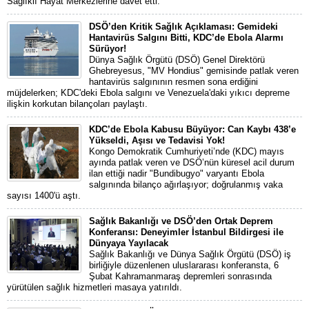
Sağlıklı Hayat Merkezlerine davet etti.
DSÖ’den Kritik Sağlık Açıklaması: Gemideki
Hantavirüs Salgını Bitti, KDC’de Ebola Alarmı
Sürüyor!
Dünya Sağlık Örgütü (DSÖ) Genel Direktörü
Ghebreyesus, "MV Hondius" gemisinde patlak veren
hantavirüs salgınının resmen sona erdiğini
müjdelerken; KDC'deki Ebola salgını ve Venezuela'daki yıkıcı depreme
ilişkin korkutan bilançoları paylaştı.
KDC’de Ebola Kabusu Büyüyor: Can Kaybı 438’e
Yükseldi, Aşısı ve Tedavisi Yok!
Kongo Demokratik Cumhuriyeti’nde (KDC) mayıs
ayında patlak veren ve DSÖ’nün küresel acil durum
ilan ettiği nadir "Bundibugyo" varyantı Ebola
salgınında bilanço ağırlaşıyor; doğrulanmış vaka
sayısı 1400'ü aştı.
Sağlık Bakanlığı ve DSÖ’den Ortak Deprem
Konferansı: Deneyimler İstanbul Bildirgesi ile
Dünyaya Yayılacak
Sağlık Bakanlığı ve Dünya Sağlık Örgütü (DSÖ) iş
birliğiyle düzenlenen uluslararası konferansta, 6
Şubat Kahramanmaraş depremleri sonrasında
yürütülen sağlık hizmetleri masaya yatırıldı.