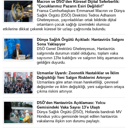
Macron ve DSÖ’den Küresel Dijital Seferberlik:
"Çocuklarımız Pazarın Esiri Değildir!"
Fransa Cumhurbaşkanı Emmanuel Macron ve Dünya
Sağlık Örgütü (DSÖ) Direktörü Tedros Adhanom
Ghebreyesus, yayınladıkları ortak bildiride dijital
ortamların çocuk sağlığı üzerindeki olumsuz
etkilerine dikkat çekerek küresel bir uzlaşı çağrısında bulundu.
Dünya Sağlık Örgütü Açıkladı: Hantavirüs Salgını
Sona Yaklaşıyor
DSÖ Genel Direktörü Ghebreyesus, Hantavirüs
salgınında durumun stabil olduğunu, toplam vaka
sayısının 13'te kaldığını ve salgının bitiş aşamasına
geldiğini duyurdu.
Uzmanlar Uyardı: Zoonotik Hastalıklar ve İklim
Değişikliği Yeni Salgın Risklerini Artırıyor
Uzmanlara göre artan insan hareketliliği, çevresel
değişimler ve iklim değişikliği, yeni salgınların ortaya
çıkma riskini artırıyor.
DSÖ’den Hantavirüs Açıklaması: Yolcu
Gemisindeki Vaka Sayısı 13’e Ulaştı
Dünya Sağlık Örgütü (DSÖ), Hollanda bandıralı MV
Hondius yolcu gemisinde tespit edilen hantavirüs
vakalarına ilişkin son durumu paylaştı.