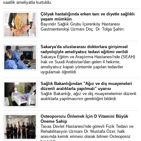
saatlik ameliyatla kurtuldu.
Çölyak hastalığında erken tanı ve diyetle sağlıklı
yaşam mümkün
Bayındır Sağlık Grubu İçerenköy Hastanesi
Gastroenteroloji Uzmanı Doç. Dr. Tolga Şahin:
Sakarya'da uluslararası doktorlara girişimsel
radyolojiyle ameliyatsız tedavi eğitimi verildi
Sakarya Eğitim ve Araştırma Hastanesi'nde (SEAH)
Irak ve Suudi Arabistan'dan gelen 4 hekime,
ameliyatsız kapalı yöntemle yapılan tedaviler
uygulamalı öğretildi.
Sağlık Bakanlığından "Ağız ve diş muayeneleri
düzenli aralıklarla yapılmalı" uyarısı
Sağlık Bakanlığı, ağız ve diş muayenelerinin düzenli
aralıklarla yapılmasının gerektiğini bildirdi.
Osteoporozu Önlemek İçin D Vitamini Büyük
Öneme Sahip
Tavas Devlet Hastanesi'nde görevli Fizik Tedavi ve
Rehabilitasyon Uzmanı Dr. Mustafa Özer, halk
arasında kemik erimesi olarak bilinen Osteoporoz