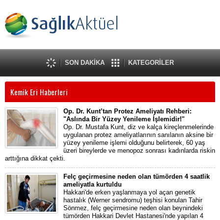
SON DAKİKA
KATEGORİLER
Kemik Eri Haberleri
Op. Dr. Kunt’tan Protez Ameliyatı Rehberi:
"Aslında Bir Yüzey Yenileme İşlemidir!"
Op. Dr. Mustafa Kunt, diz ve kalça kireçlenmelerinde
uygulanan protez ameliyatlarının sanılanın aksine bir
yüzey yenileme işlemi olduğunu belirterek, 60 yaş
üzeri bireylerde ve menopoz sonrası kadınlarda riskin
arttığına dikkat çekti.
Felç geçirmesine neden olan tümörden 4 saatlik
ameliyatla kurtuldu
Hakkari'de erken yaşlanmaya yol açan genetik
hastalık (Werner sendromu) teşhisi konulan Tahir
Sönmez, felç geçirmesine neden olan beynindeki
tümörden Hakkari Devlet Hastanesi'nde yapılan 4