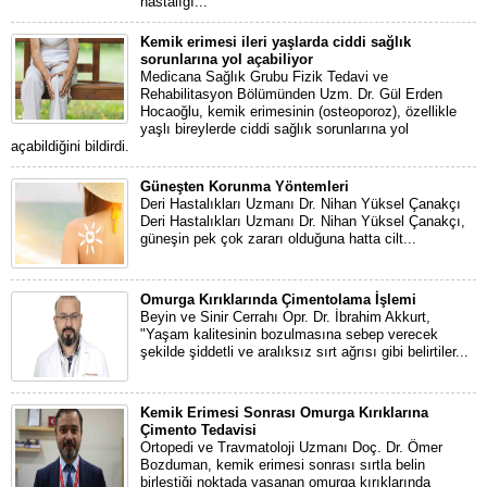
hastalığı...
Kemik erimesi ileri yaşlarda ciddi sağlık
sorunlarına yol açabiliyor
Medicana Sağlık Grubu Fizik Tedavi ve
Rehabilitasyon Bölümünden Uzm. Dr. Gül Erden
Hocaoğlu, kemik erimesinin (osteoporoz), özellikle
yaşlı bireylerde ciddi sağlık sorunlarına yol
açabildiğini bildirdi.
Güneşten Korunma Yöntemleri
Deri Hastalıkları Uzmanı Dr. Nihan Yüksel Çanakçı
Deri Hastalıkları Uzmanı Dr. Nihan Yüksel Çanakçı,
güneşin pek çok zararı olduğuna hatta cilt...
Omurga Kırıklarında Çimentolama İşlemi
Beyin ve Sinir Cerrahı Opr. Dr. İbrahim Akkurt,
"Yaşam kalitesinin bozulmasına sebep verecek
şekilde şiddetli ve aralıksız sırt ağrısı gibi belirtiler...
Kemik Erimesi Sonrası Omurga Kırıklarına
Çimento Tedavisi
Ortopedi ve Travmatoloji Uzmanı Doç. Dr. Ömer
Bozduman, kemik erimesi sonrası sırtla belin
birleştiği noktada yaşanan omurga kırıklarında