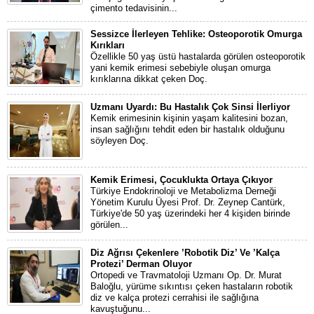
çimento tedavisinin...
Sessizce İlerleyen Tehlike: Osteoporotik Omurga
Kırıkları
Özellikle 50 yaş üstü hastalarda görülen osteoporotik
yani kemik erimesi sebebiyle oluşan omurga
kırıklarına dikkat çeken Doç.
Uzmanı Uyardı: Bu Hastalık Çok Sinsi İlerliyor
Kemik erimesinin kişinin yaşam kalitesini bozan,
insan sağlığını tehdit eden bir hastalık olduğunu
söyleyen Doç.
Kemik Erimesi, Çocuklukta Ortaya Çıkıyor
Türkiye Endokrinoloji ve Metabolizma Derneği
Yönetim Kurulu Üyesi Prof. Dr. Zeynep Cantürk,
Türkiye'de 50 yaş üzerindeki her 4 kişiden birinde
görülen...
Diz Ağrısı Çekenlere ’Robotik Diz’ Ve ’Kalça
Protezi’ Derman Oluyor
Ortopedi ve Travmatoloji Uzmanı Op. Dr. Murat
Baloğlu, yürüme sıkıntısı çeken hastaların robotik
diz ve kalça protezi cerrahisi ile sağlığına
kavuştuğunu...