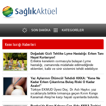
SON DAKİKA
KATEGORİLER
Kene Isırığı Haberleri
Doğadaki Gizli Tehlike Lyme Hastalığı: Erken Tanı
Hayat Kurtarıyor!
Enfekte kenelerin ısırmasıyla bulaşan Lyme
hastalığı, zamanında müdahale edilmediğinde
eklemleri, kalbi ve sinir sistemini tehdit edebiliyor.
Yaz Aylarının Ölümcül Tehdidi KKKA: "Kene Ne
Kadar Erken Çıkarılırsa Bulaş Riski O Kadar
Azalır!"
Türkiye EKMUD Üyesi Doç. Dr. Aslı Haykır, yaz
sıcaklarıyla birlikte tırmanışa geçen Kırım Kongo
Kanamalı Ateşi'ne karşı hayati uyarılarda bulundu.
Burdur’da Kene Kabusu Can Aldı: KKKA Teşhisi