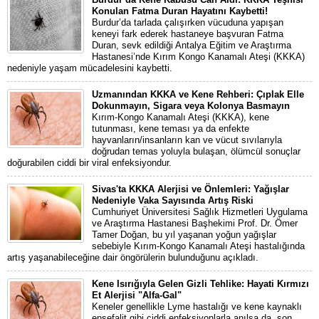
Konulan Fatma Duran Hayatını Kaybetti!
Burdur’da tarlada çalışırken vücuduna yapışan
keneyi fark ederek hastaneye başvuran Fatma
Duran, sevk edildiği Antalya Eğitim ve Araştırma
Hastanesi’nde Kırım Kongo Kanamalı Ateşi (KKKA)
nedeniyle yaşam mücadelesini kaybetti.
Uzmanından KKKA ve Kene Rehberi: Çıplak Elle
Dokunmayın, Sigara veya Kolonya Basmayın
Kırım-Kongo Kanamalı Ateşi (KKKA), kene
tutunması, kene teması ya da enfekte
hayvanların/insanların kan ve vücut sıvılarıyla
doğrudan temas yoluyla bulaşan, ölümcül sonuçlar
doğurabilen ciddi bir viral enfeksiyondur.
Sivas'ta KKKA Alerjisi ve Önlemleri: Yağışlar
Nedeniyle Vaka Sayısında Artış Riski
Cumhuriyet Üniversitesi Sağlık Hizmetleri Uygulama
ve Araştırma Hastanesi Başhekimi Prof. Dr. Ömer
Tamer Doğan, bu yıl yaşanan yoğun yağışlar
sebebiyle Kırım-Kongo Kanamalı Ateşi hastalığında
artış yaşanabileceğine dair öngörülerin bulunduğunu açıkladı.
Kene Isırığıyla Gelen Gizli Tehlike: Hayati Kırmızı
Et Alerjisi "Alfa-Gal"
Keneler genellikle Lyme hastalığı ve kene kaynaklı
ensefalit gibi ciddi enfeksiyonlarla anılsa da, son