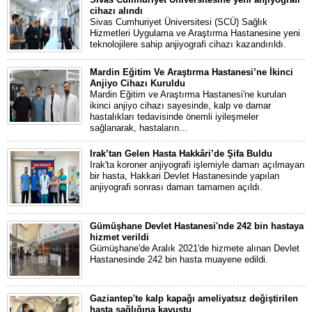
cihazı alındı
Sivas Cumhuriyet Üniversitesi (SCÜ) Sağlık
Hizmetleri Uygulama ve Araştırma Hastanesine yeni
teknolojilere sahip anjiyografi cihazı kazandırıldı.
Mardin Eğitim Ve Araştırma Hastanesi’ne İkinci
Anjiyo Cihazı Kuruldu
Mardin Eğitim ve Araştırma Hastanesi'ne kurulan
ikinci anjiyo cihazı sayesinde, kalp ve damar
hastalıkları tedavisinde önemli iyileşmeler
sağlanarak, hastaların...
Irak’tan Gelen Hasta Hakkâri’de Şifa Buldu
Irak'ta koroner anjiyografi işlemiyle damarı açılmayan
bir hasta, Hakkari Devlet Hastanesinde yapılan
anjiyografi sonrası damarı tamamen açıldı.
Gümüşhane Devlet Hastanesi'nde 242 bin hastaya
hizmet verildi
Gümüşhane'de Aralık 2021'de hizmete alınan Devlet
Hastanesinde 242 bin hasta muayene edildi.
Gaziantep'te kalp kapağı ameliyatsız değiştirilen
hasta sağlığına kavuştu