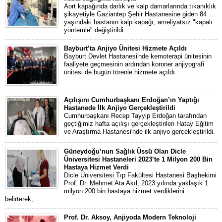
Aort kapağında darlık ve kalp damarlarında tıkanıklık
şikayetiyle Gaziantep Şehir Hastanesine giden 84
yaşındaki hastanın kalp kapağı, ameliyatsız "kapalı
yöntemle" değiştirildi.
Bayburt’ta Anjiyo Ünitesi Hizmete Açıldı
Bayburt Devlet Hastanesi'nde kemoterapi ünitesinin
faaliyete geçmesinin ardından koroner anjiyografi
ünitesi de bugün törenle hizmete açıldı.
Açılışını Cumhurbaşkanı Erdoğan’ın Yaptığı
Hastanede İlk Anjiyo Gerçekleştirildi
Cumhurbaşkanı Recep Tayyip Erdoğan tarafından
geçtiğimiz hafta açılışı gerçekleştirilen Hatay Eğitim
ve Araştırma Hastanesi'nde ilk anjiyo gerçekleştirildi.
Güneydoğu’nun Sağlık Üssü Olan Dicle
Üniversitesi Hastaneleri 2023’te 1 Milyon 200 Bin
Hastaya Hizmet Verdi
Dicle Üniversitesi Tıp Fakültesi Hastanesi Başhekimi
Prof. Dr. Mehmet Ata Akıl, 2023 yılında yaklaşık 1
milyon 200 bin hastaya hizmet verdiklerini
belirterek,...
Prof. Dr. Aksoy, Anjiyoda Modern Teknoloji