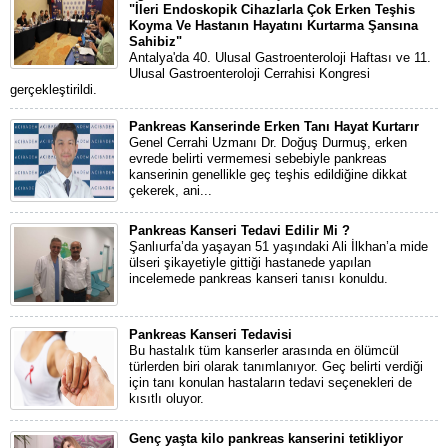
"İleri Endoskopik Cihazlarla Çok Erken Teşhis
Koyma Ve Hastanın Hayatını Kurtarma Şansına
Sahibiz"
Antalya'da 40. Ulusal Gastroenteroloji Haftası ve 11.
Ulusal Gastroenteroloji Cerrahisi Kongresi
gerçekleştirildi.
Pankreas Kanserinde Erken Tanı Hayat Kurtarır
Genel Cerrahi Uzmanı Dr. Doğuş Durmuş, erken
evrede belirti vermemesi sebebiyle pankreas
kanserinin genellikle geç teşhis edildiğine dikkat
çekerek, ani...
Pankreas Kanseri Tedavi Edilir Mi ?
Şanlıurfa’da yaşayan 51 yaşındaki Ali İlkhan’a mide
ülseri şikayetiyle gittiği hastanede yapılan
incelemede pankreas kanseri tanısı konuldu.
Pankreas Kanseri Tedavisi
Bu hastalık tüm kanserler arasında en ölümcül
türlerden biri olarak tanımlanıyor. Geç belirti verdiği
için tanı konulan hastaların tedavi seçenekleri de
kısıtlı oluyor.
Genç yaşta kilo pankreas kanserini tetikliyor