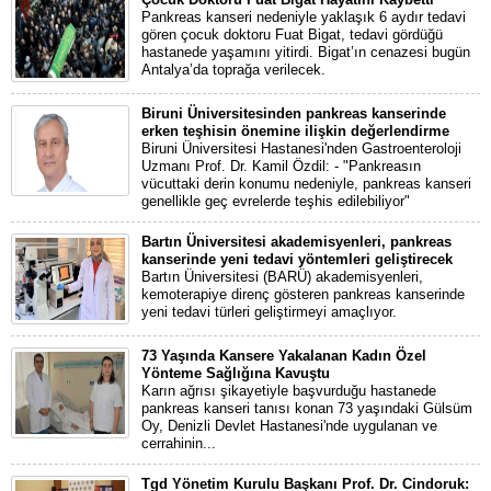
Pankreas kanseri nedeniyle yaklaşık 6 aydır tedavi
gören çocuk doktoru Fuat Bigat, tedavi gördüğü
hastanede yaşamını yitirdi. Bigat’ın cenazesi bugün
Antalya’da toprağa verilecek.
Biruni Üniversitesinden pankreas kanserinde
erken teşhisin önemine ilişkin değerlendirme
Biruni Üniversitesi Hastanesi'nden Gastroenteroloji
Uzmanı Prof. Dr. Kamil Özdil: - "Pankreasın
vücuttaki derin konumu nedeniyle, pankreas kanseri
genellikle geç evrelerde teşhis edilebiliyor"
Bartın Üniversitesi akademisyenleri, pankreas
kanserinde yeni tedavi yöntemleri geliştirecek
Bartın Üniversitesi (BARÜ) akademisyenleri,
kemoterapiye direnç gösteren pankreas kanserinde
yeni tedavi türleri geliştirmeyi amaçlıyor.
73 Yaşında Kansere Yakalanan Kadın Özel
Yönteme Sağlığına Kavuştu
Karın ağrısı şikayetiyle başvurduğu hastanede
pankreas kanseri tanısı konan 73 yaşındaki Gülsüm
Oy, Denizli Devlet Hastanesi'nde uygulanan ve
cerrahinin...
Tgd Yönetim Kurulu Başkanı Prof. Dr. Cindoruk: