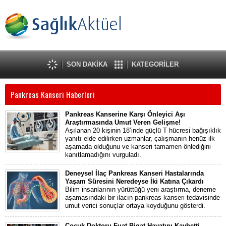
SON DAKİKA
KATEGORİLER
Pankreas Kanseri Haberleri
Pankreas Kanserine Karşı Önleyici Aşı
Araştırmasında Umut Veren Gelişme!
Aşılanan 20 kişinin 18’inde güçlü T hücresi bağışıklık
yanıtı elde edilirken uzmanlar, çalışmanın henüz ilk
aşamada olduğunu ve kanseri tamamen önlediğini
kanıtlamadığını vurguladı.
Deneysel İlaç Pankreas Kanseri Hastalarında
Yaşam Süresini Neredeyse İki Katına Çıkardı
Bilim insanlarının yürüttüğü yeni araştırma, deneme
aşamasındaki bir ilacın pankreas kanseri tedavisinde
umut verici sonuçlar ortaya koyduğunu gösterdi.
Çocuk Doktoru Fuat Bigat Hayatını Kaybetti