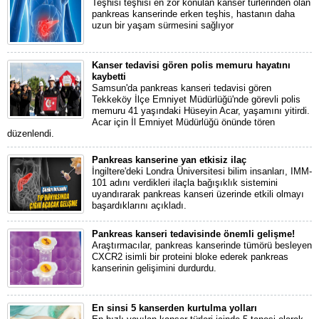
Teşhisi teşhisi en zor konulan kanser türlerinden olan
pankreas kanserinde erken teşhis, hastanın daha
uzun bir yaşam sürmesini sağlıyor
Kanser tedavisi gören polis memuru hayatını
kaybetti
Samsun'da pankreas kanseri tedavisi gören
Tekkeköy İlçe Emniyet Müdürlüğü'nde görevli polis
memuru 41 yaşındaki Hüseyin Acar, yaşamını yitirdi.
Acar için İl Emniyet Müdürlüğü önünde tören
düzenlendi.
Pankreas kanserine yan etkisiz ilaç
İngiltere'deki Londra Üniversitesi bilim insanları, IMM-
101 adını verdikleri ilaçla bağışıklık sistemini
uyandırarak pankreas kanseri üzerinde etkili olmayı
başardıklarını açıkladı.
Pankreas kanseri tedavisinde önemli gelişme!
Araştırmacılar, pankreas kanserinde tümörü besleyen
CXCR2 isimli bir proteini bloke ederek pankreas
kanserinin gelişimini durdurdu.
En sinsi 5 kanserden kurtulma yolları