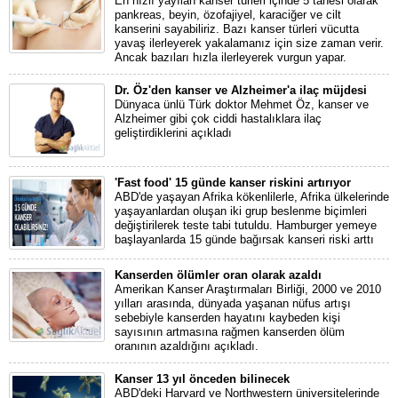
En hızlı yayılan kanser türleri içinde 5 tanesi olarak
pankreas, beyin, özofajiyel, karaciğer ve cilt
kanserini sayabiliriz. Bazı kanser türleri vücutta
yavaş ilerleyerek yakalamanız için size zaman verir.
Ancak bazıları hızla ilerleyerek vurgun yapar.
Dr. Öz'den kanser ve Alzheimer'a ilaç müjdesi
Dünyaca ünlü Türk doktor Mehmet Öz, kanser ve
Alzheimer gibi çok ciddi hastalıklara ilaç
geliştirdiklerini açıkladı
'Fast food' 15 günde kanser riskini artırıyor
ABD'de yaşayan Afrika kökenlilerle, Afrika ülkelerinde
yaşayanlardan oluşan iki grup beslenme biçimleri
değiştirilerek teste tabi tutuldu. Hamburger yemeye
başlayanlarda 15 günde bağırsak kanseri riski arttı
Kanserden ölümler oran olarak azaldı
Amerikan Kanser Araştırmaları Birliği, 2000 ve 2010
yılları arasında, dünyada yaşanan nüfus artışı
sebebiyle kanserden hayatını kaybeden kişi
sayısının artmasına rağmen kanserden ölüm
oranının azaldığını açıkladı.
Kanser 13 yıl önceden bilinecek
ABD'deki Harvard ve Northwestern üniversitelerinde